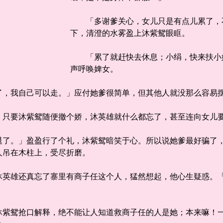
「多谢爹关心，女儿只是有点儿累了，
下，清澄的水雾盈上沐紫鸳眼眶。
「累了就赶快去休息；小绢，快来扶小姐
声呼唤婢女。
我自己可以走。」应付她爹很简单，但其他人就没那么容易摆
要沐紫鸳随便撤个娇，沐英雄就什么都忘了，甚至连向女儿要
。」盈盈行了个礼，沐紫鸳暗笑于心。所以说她爹最好骗了，
人吊在木柱上，受尽折磨。
雄还真忘了寨里有商子任这个人，猛然想起，他心生疑惑。「
鸳抢口解释，绝不能让人知道救商子任的人是她；本来嘛！一