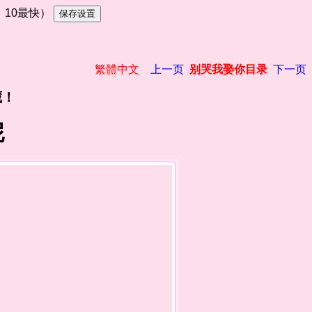
慢，10最快）
繁體中文
上一页
别哭我娶你目录
下一页
藏！
妮