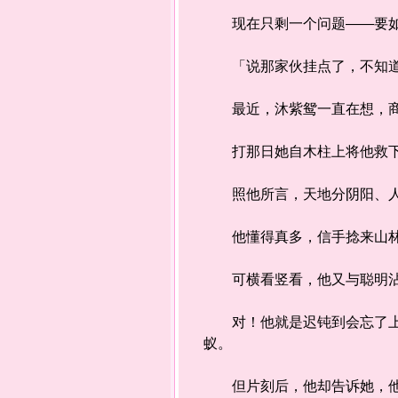
现在只剩一个问题——要如
「说那家伙挂点了，不知道
最近，沐紫鸳一直在想，商
打那日她自木柱上将他救下后
照他所言，天地分阴阳、人间
他懂得真多，信手捻来山林中
可横看竖看，他又与聪明沾不
对！他就是迟钝到会忘了上茅
蚁。
但片刻后，他却告诉她，他会