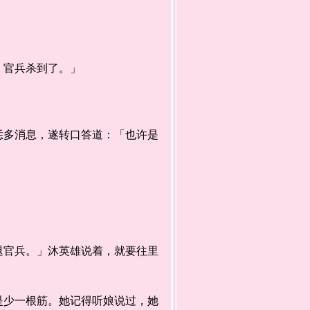
，官兵杀到了。」
多消息，遂转口答道：「也许是
官兵。」沐英雄说着，就要往里
少一根筋。她记得听娘说过，她