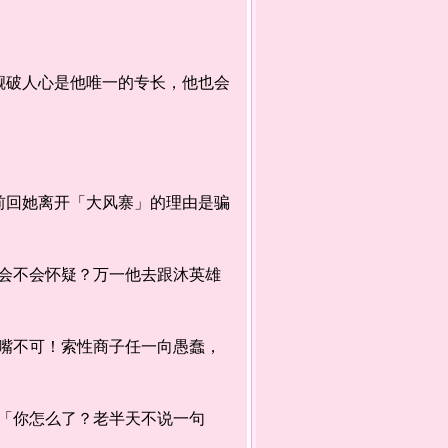
破人心是他唯一的专长，他也会
回她离开「大风寨」的理由是骗
不会怀疑？万一他去跟沐英雄
不可！索性商子任一向愚蠢，
「你怎么了？老半天不说一句