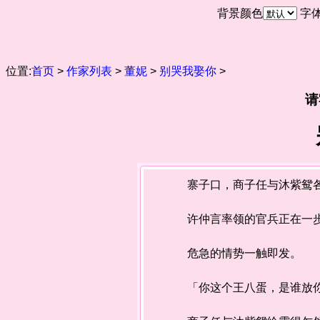
背景颜色
字
位置:
首页
>
作家列表
>
董妮
>
别哭我娶你
>
请
寨子口，商子任与沐紫鸳各
许仲言率领的官兵正在一步
危急的情势一触即发。
「你这个王八蛋，是谁放你