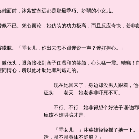
雄面前，沐紫鸳永远都是那最乖巧、娇弱的小女儿。
不已。凭心而论，她伪装的功力极高，而且反应奇快，若非觑
朦胧。「乖女儿，你出去怎不跟爹说一声？爹好担心。」
低头，眼角接收到商子任温和的笑颜，心头猛一震。糟糕！前
腔同情心，所以他才助她顺利逃走的。
现在她回来了，身边却没男人跟着，他会
证实……老天！她老爹非吓死不可。
不行、不行，她非得想个好法子诓他闭嘴
应该不难哄骗才是。
「乖女儿，」沐英雄轻轻摇了她一下。
话，是不是身体不舒服？」