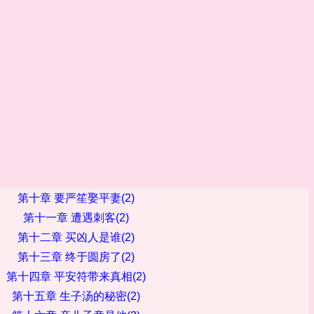
第十章 要严笙娶平妻(2)
第十一章 遭遇刺客(2)
第十二章 买凶人是谁(2)
第十三章 终于圆房了(2)
第十四章 平安符带来真相(2)
第十五章 生子汤的秘密(2)