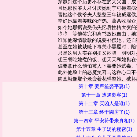
穿越到这个历史不存在的大兴国，成
且她那侯爷夫君讨厌她到宁可拖着病
害她这个侯爷夫人整整三年被威远侯
幸好她靠着美味的炸鸡、薯条收服众
如今她那据说受伤失忆后性格大变的
哼哼，等他签完和离书放她自由，她
谁知他深情款款的说要补偿她，还自
甚至在她被栽赃下毒关小黑屋时，陪
只是这男人实在别扭又闷骚，明明对
想三餐吃她煮的饭、想天天和她黏在
偏要拿什么他怕被人下毒要她试毒、
此外他脸上的恶魔笑容与这种心口不
简直就像那个老变着花样整她、破坏
第十章 要严笙娶平妻(1)
第十一章 遭遇刺客(1)
第十二章 买凶人是谁(1)
第十三章 终于圆房了(1)
第十四章 平安符带来真相(1)
第十五章 生子汤的秘密(1)