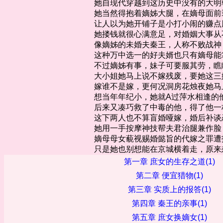
她自现代穿越到这历史中没有的大明
她当然得抱着嫡姊大腿，在嫡母面前
让人以为她开铺子是小打小闹的赚点
她搂钱就很心满意足，对婚姻大事从
像嫡姊的未婚夫秦王，人称不败战神
这种万中选一的好夫婿也只有嫡母能
不过嫡姊有事，妹子可要服其劳，瞧
大小姐她马上说不嫁残废，要她这三
嫁谁不是嫁，更何况洞房花烛夜她马
想当年年纪小，她就A过萍水相逢的他
后来又凑巧救了中毒的他，得了他一
这下两人也不算盲婚哑嫁，婚后补谈
她用一手按摩神技帮夫君治腿兼作脸
嫡母母女藐视赐婚懿旨的代嫁之罪遭
只是她也别想能在京城横着走，原来
第一章 庶女的生存之道(1)
第二章 便宜猎物(1)
第三章 实质上的报答(1)
第四章 秦王的亲事(1)
第五章 庶女换嫡女(1)