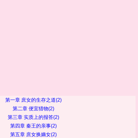
第一章 庶女的生存之道(2)
第二章 便宜猎物(2)
第三章 实质上的报答(2)
第四章 秦王的亲事(2)
第五章 庶女换嫡女(2)