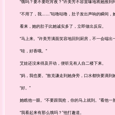
“饿吗？要不要吃宵夜？”许美芳不容置喙地将她推到
“不用了，我……”咕噜咕噜，肚子发出声响的瞬间，她
看来，她的肚子比她诚实多了，立即做出反应。
“马上来。”许美芳满面笑容地回到厨房，不一会端出
“哇，好香哦。”
艾娃还没来得及开动，便听见有人自二楼下来。
“妈，我也要。”敖克谦走到她身旁，口水都快要滴到
“好。”
她瞧他一眼。“不要跟我抢，你的马上就到。”看他一
“我看起来有那么饿吗？”他打趣道。