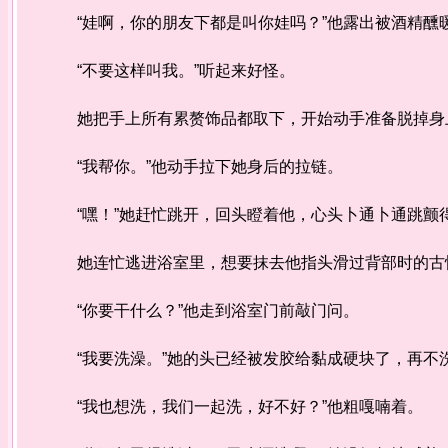
“娃啊，你的朋友下都是叫你娃吗？”他露出被酒精醺
“不要这样叫我。”听起来好怪。
她把手上所有累赘饰品都取下，开始动手准备脱掉身
“我帮你。”他动手拉下她身后的拉链。
“嘿！”她赶忙跳开，回头瞪着他，心头卜通卜通跳颤得
她连忙逃进浴室里，想要抹去他指头滑过背部时的古
“你要干什么？”他走到浴室门前敲门问。
“我要洗澡。”她的头已经被发胶给黏成硬块了，再不
“我也想洗，我们一起洗，好不好？”他粗嘎喃着。