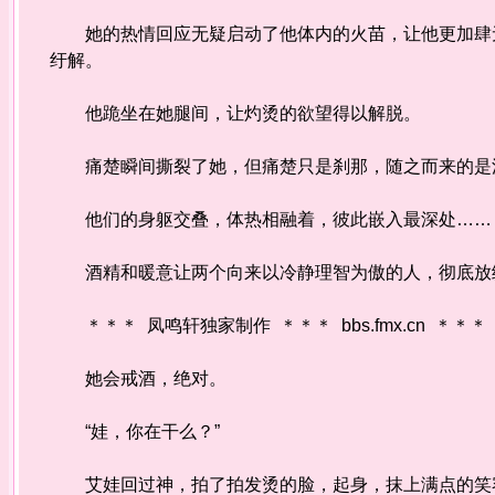
她的热情回应无疑启动了他体内的火苗，让他更加肆无
纡解。
他跪坐在她腿间，让灼烫的欲望得以解脱。
痛楚瞬间撕裂了她，但痛楚只是刹那，随之而来的是浪
他们的身躯交叠，体热相融着，彼此嵌入最深处……
酒精和暖意让两个向来以冷静理智为傲的人，彻底放
＊＊＊ 凤鸣轩独家制作 ＊＊＊ bbs.fmx.cn ＊＊＊
她会戒酒，绝对。
“娃，你在干么？”
艾娃回过神，拍了拍发烫的脸，起身，抹上满点的笑容