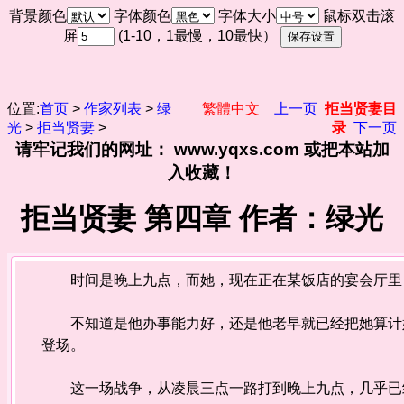
背景颜色
字体颜色
字体大小
鼠标双击滚
屏
(1-10，1最慢，10最快）
位置:
首页
>
作家列表
>
绿
繁體中文
上一页
拒当贤妻目
光
>
拒当贤妻
>
录
下一页
请牢记我们的网址： www.yqxs.com 或把本站加
入收藏！
拒当贤妻 第四章 作者：绿光
时间是晚上九点，而她，现在正在某饭店的宴会厅里，
不知道是他办事能力好，还是他老早就已经把她算计好
登场。
这一场战争，从凌晨三点一路打到晚上九点，几乎已