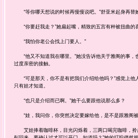
“等你哪天想说的时候再慢慢说吧。”舒亚米起身再替她
“你要赶我走？”她扁起嘴，精致的五宫有种被扭曲的
“我怕你老公会找上门要人。”
“他又不知道我在哪里。”她没告诉他关于雅阁的事，
过度亲密的接触。
“可是那天，你不是有把我们介绍给他吗？”感觉上他
只有娃才知道。
“也只是介绍而已啊。”她干么要跟他说那么多？
“娃，我问你，你突然决定要嫁给他，是不是跟雅阁被
艾娃捧着咖啡杯，目光闪烁着，三两口喝完咖啡，拎起
彤回来，要确认过才可以开门，知道吗？”她的叮咛俨然