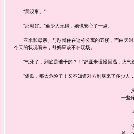
“我没事。”
“那就好。”至少人无碍，她也安心了一点。
亚米和母亲、与彤就住在这栋公寓的五楼，而白天时，
今天的状况看来，舒妈应该不在现场。
“气死了，到底是谁干的？！”舒亚米慢慢回温，火气进
“傻瓜，那太危险了！又不知道对方到底来了多少人，
艾娃
一些
“要
“先
着。“