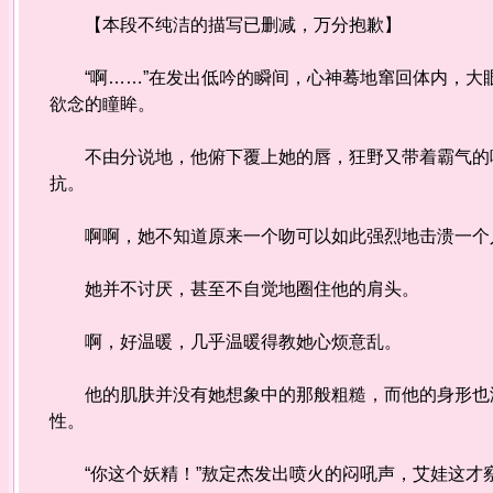
【本段不纯洁的描写已删减，万分抱歉】
“啊……”在发出低吟的瞬间，心神蓦地窜回体内，大
欲念的瞳眸。
不由分说地，他俯下覆上她的唇，狂野又带着霸气的吻
抗。
啊啊，她不知道原来一个吻可以如此强烈地击溃一个人
她并不讨厌，甚至不自觉地圈住他的肩头。
啊，好温暖，几乎温暖得教她心烦意乱。
他的肌肤并没有她想象中的那般粗糙，而他的身形也没
性。
“你这个妖精！”敖定杰发出喷火的闷吼声，艾娃这才