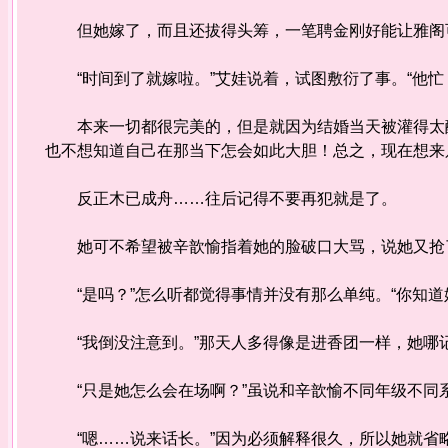
但她嫁了，而且还拔得头筹，一笔聘金刚好能让雅阁
“时间到了就嫁啦。”艾娃说着，试图敷衍了事。“他忙
本来一切都很完美的，但是就因为结婚当天被灌得太醉
也不想知道自己在那当下怎会如此大胆！总之，现在想来
反正木已成舟……往后记得不要再犯就是了。
她可不希望被辛歆愉指着她的脸破口大骂，说她又抢
“是吗？”怎么听都觉得事情并没有那么单纯。“你知道
“我倒没注意到。”那天人多得像是进香团一样，她哪
“只是她怎么会在场啊？”虽说和辛歆愉不同年级不同
“嗯……说来话长。”因为必须解释很久，所以她就省