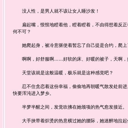
没人性，是男人就不该让女人睡沙发！
扁起嘴，恨恨地瞪着他，瞪着瞪着，不由得想着反正都
何不可？
她爬起身，被冷意驱使着暂忘了自己提是合约，爬上了
啊啊，好舒服啊……好软的床、好暖的被子，天啊，
天堂该就是这般温暖，极乐就是这种感觉吧？
忍不住贪恋着这份幸福，偷偷地再朝暖气散发处前进。
快要浑沌进入梦乡。
半梦半醒之间，发觉吹拂在她颈项的热气愈发接近。
大手挟带着炽烫的热意横过她的腰际，她迷醉地拉起他