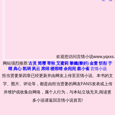
欢迎您访问言情小说www.yqxx
网站强烈推荐:
古灵
简璎
寄秋
艾蜜莉
黎孅(黎奷)
金萱
忻彤
于
晴
典心
凯琍
夙云
席绢
楼雨晴
余宛宛
蔡小雀
言情小说
拒当贤妻第四章已经更新并由网友上传至言情小说、本书的文
字、图片、评论等，都是由拒当贤妻的网友FANS发表或上传
并维护或收集自网络，属个人行为，与本站立场无关,阅读更
多小说请返回言情小说首页!