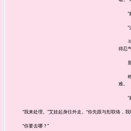
“她
“这
与彤
得忍
那么
昨天
难。
“娃
“我来处理。”艾娃起身往外走。“你先跟与彤联络，我
“你要去哪？”