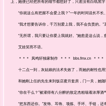
上，她便已经把所有的细节都想好了，只差没有白纸黑字
“你就这么有把握不会爱上我？”一年的时间说长不长
“我才想要告诉你，千万别爱上我，我不会负责的。”
“无所谓，我只要让你爱上我就好。”她愈是这么说，愈
艾娃笑而不语。
＊＊＊ 凤鸣轩独家制作 ＊＊＊ bbs.fmx.cn ＊＊＊
十二点一到，灰姑娘的法术失效了，而她的耐性也用
和她刚上任的先生来到饭店蜜月套房，门一关，她随即
“你在干么？”被灌得有八分醉的敖定杰粗喘着浓厚酒
“把东西还你。”发饰、耳饰、项炼、手环、手链，还