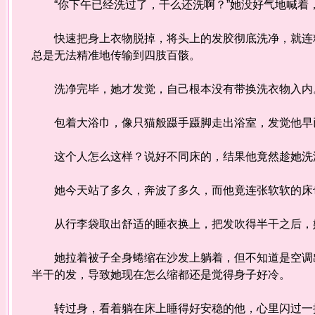
“你下午已经洗过了，干么还洗啊？”她没好气地喊着
快速把身上衣物脱掉，将头上的发胶彻底洗净，就连精
总是无法精准地传输到四肢百骸。
洗净完毕，她才发觉，自己根本没有带换洗衣物入内
包着大浴巾，像只猫般蹑手蹑脚走出浴室，发觉他早
这个人怎么这样？说好不同床的，结果他竟然趁她洗
她今天站了多久，奔波了多久，而他竟连张软软的床
从行李袋取出舒适的睡衣换上，把发吹得半干之后，她
她拉着被子全身蜷缩在沙发上躺着，但不知道是空调出
半干的发，导致她现在怎么缩都还是觉得身子好冷。
转过身，看着躺在床上睡得好安稳的他，心里闪过一