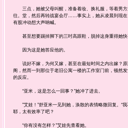
三点，她被父母叫醒，准备着妆、换礼服，等着男方来
往。堂，然后再转战宴会厅……事实上，她从凌晨到现在
有股冲动想大声呐喊。
甚至想要踢掉脚下的三吋高跟鞋，脱掉这身重得她快要
因为这是她答应他的。
说好不嫁，为何又嫁，甚至在最短时间之内出嫁？原因
阁，然而一到那位于老旧公寓一楼的工作室门前，顿然发
的反应。
“亚米，这是怎么一回事？”她冲了进去。
”艾娃！”舒亚米一见到她，涣散的表情略微回复。“我
耶，太有效率了吧？
“你有没有怎样？”艾娃先查看她。