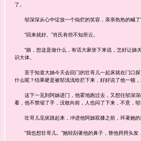
了。
邬深深从心中绽放一个灿烂的笑容，亲亲热热的喊了“
“回来就好。”肖氏有些不知所云。
“娘，您这是做什么，有话大家坐下来说，怎好让姊夫
识大体。
至于知道大姊今天会回门的壮哥儿一起床就在门口探了
什么呢？结果硬是被邬浅浅给拦下来，好好说了他一顿，
这下一见到阿姊进门，他霍地跑过去，又想往邬深深的
看，他不禁缩了手，没敢向前，人也闷了下来，不意，邬
壮哥儿见状跳起来，冲进他阿姊双膝之前，环著她的腰
“我也想壮哥儿。”她轻刮著他的鼻子，替他捋捋头发