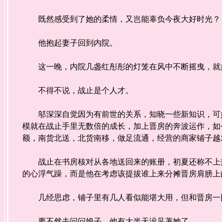
既然感受到了她的柔情，又岂能辜负今夜大好时光？
他抱起妻子回到内院。
这一晚，内院几盏红彤彤的灯笼在风中不断摇曳，就
不得不说，战止是个人才。
邬深深自觉因为有前世的关系，知晓一些新知识，可如
模就在战止手里无数倍的成长，加上晋房的奔波运作，如
额，南货北送，北货南移，做足流通，经营的商家铺子越
战止在书房核对从各地送回来的账册，初夏还称不上热
的心浮气躁，而是他在考虑该提拔谁上来分摊晋房肩膀上
几经思虑，铺子里有几人看似能堪大用，但和晋房一比
要不然去问问娘子，他有大半天没见著她了。