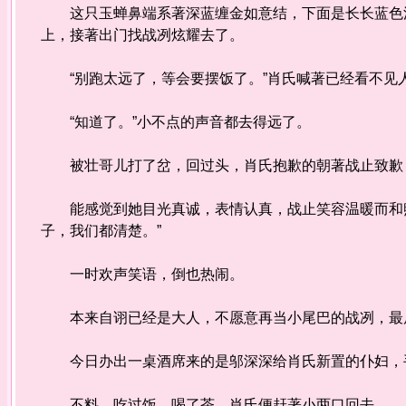
这只玉蝉鼻端系著深蓝缠金如意结，下面是长长蓝色流
上，接著出门找战冽炫耀去了。
“别跑太远了，等会要摆饭了。”肖氏喊著已经看不见
“知道了。”小不点的声音都去得远了。
被壮哥儿打了岔，回过头，肖氏抱歉的朝著战止致歉，
能感觉到她目光真诚，表情认真，战止笑容温暖而和煦
子，我们都清楚。”
一时欢声笑语，倒也热闹。
本来自诩已经是大人，不愿意再当小尾巴的战冽，最后
今日办出一桌酒席来的是邬深深给肖氏新置的仆妇，
不料，吃过饭、喝了茶，肖氏便赶著小两口回去。