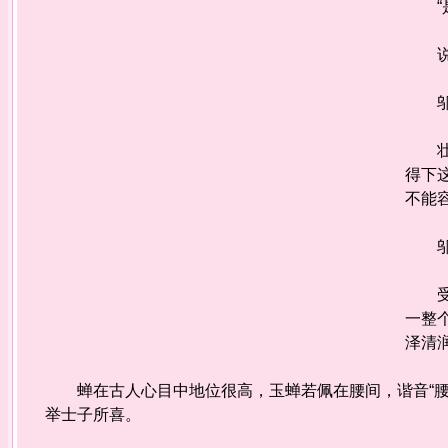
“是
说到
邬深
壮哥
得下
不能
邬深
受到
一整
泽清
蝉在古人心目中地位很高，玉蝉若佩在腰间，谐音“腰缠
举士子所喜。