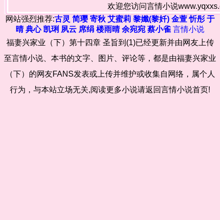
欢迎您访问言情小说www.yqxx
网站强烈推荐:
古灵
简璎
寄秋
艾蜜莉
黎孅(黎奷)
金萱
忻彤
于
晴
典心
凯琍
夙云
席绢
楼雨晴
余宛宛
蔡小雀
言情小说
福妻兴家业（下）第十四章 圣旨到(1)已经更新并由网友上传
至言情小说、本书的文字、图片、评论等，都是由福妻兴家业
（下）的网友FANS发表或上传并维护或收集自网络，属个人
行为，与本站立场无关,阅读更多小说请返回言情小说首页!