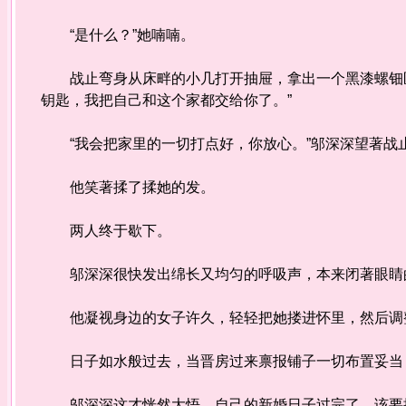
“是什么？”她喃喃。
战止弯身从床畔的小几打开抽屉，拿出一个黑漆螺钿匣
钥匙，我把自己和这个家都交给你了。”
“我会把家里的一切打点好，你放心。”邬深深望著战
他笑著揉了揉她的发。
两人终于歇下。
邬深深很快发出绵长又均匀的呼吸声，本来闭著眼睛
他凝视身边的女子许久，轻轻把她搂进怀里，然后调整
日子如水般过去，当晋房过来禀报铺子一切布置妥当，
邬深深这才恍然大悟，自己的新婚日子过完了，该要振