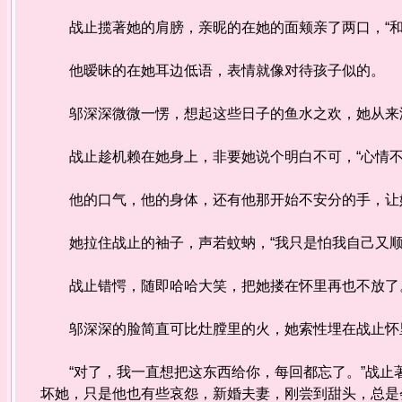
战止揽著她的肩膀，亲昵的在她的面颊亲了两口，“和
他暧昧的在她耳边低语，表情就像对待孩子似的。
邬深深微微一愣，想起这些日子的鱼水之欢，她从来
战止趁机赖在她身上，非要她说个明白不可，“心情不
他的口气，他的身体，还有他那开始不安分的手，让她
她拉住战止的袖子，声若蚊蚋，“我只是怕我自己又顺
战止错愕，随即哈哈大笑，把她搂在怀里再也不放了
邬深深的脸简直可比灶膛里的火，她索性埋在战止怀
“对了，我一直想把这东西给你，每回都忘了。”战止
坏她，只是他也有些哀怨，新婚夫妻，刚尝到甜头，总是