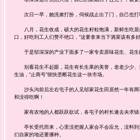
次日一早，她洗漱打扮，伺候战止出了门，自己也打
八月，花生收成，硕大的花生籽粒饱满，新鲜生吃居然
口，好吃到工人们赞不绝口，“这要拿来当下酒菜该有多好
于是邬深深的产业下面多了一家专卖原味花生、花生酥
别看花生不起眼，花生有长生果的美誉，老老少少、男
生油，“止商号”很快垄断花生这一块市场。
沙头沟前后左右屯子的人见邬家花生田居然一年有两获
和没得吃啊！
家有农地的人都跃跃欲试，各屯子的村长遂去央求镇
亭长受托而来，心里没把握人家会不会应允，没料到这
们自家的地还要播种。