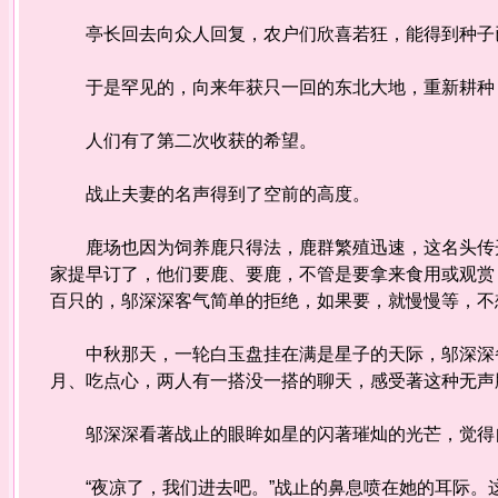
亭长回去向众人回复，农户们欣喜若狂，能得到种子已
于是罕见的，向来年获只一回的东北大地，重新耕种
人们有了第二次收获的希望。
战止夫妻的名声得到了空前的高度。
鹿场也因为饲养鹿只得法，鹿群繁殖迅速，这名头传开
家提早订了，他们要鹿、要鹿，不管是要拿来食用或观赏
百只的，邬深深客气简单的拒绝，如果要，就慢慢等，不
中秋那天，一轮白玉盘挂在满是星子的天际，邬深深备
月、吃点心，两人有一搭没一搭的聊天，感受著这种无声
邬深深看著战止的眼眸如星的闪著璀灿的光芒，觉得自
“夜凉了，我们进去吧。”战止的鼻息喷在她的耳际。