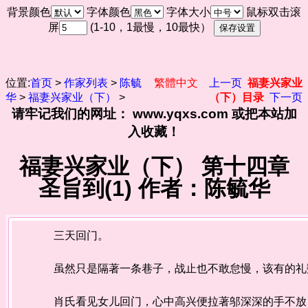
背景颜色
字体颜色
字体大小
鼠标双击滚
屏
(1-10，1最慢，10最快）
位置:
首页
>
作家列表
>
陈毓
繁體中文
上一页
福妻兴家业
华
>
福妻兴家业（下）
>
（下）目录
下一页
请牢记我们的网址： www.yqxs.com 或把本站加
入收藏！
福妻兴家业（下） 第十四章
圣旨到(1) 作者：陈毓华
三天回门。
虽然只是隔著一条巷子，战止也不敢怠慢，该有的礼
肖氏看见女儿回门，心中高兴便拉著邬深深的手不放，