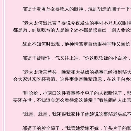
邬婆子看著孙女要吃人的眼神，混乱胡涂的脑子一下子
“老太太何出此言？要说今夜发生的事可不只几双眼睛
都是肉，到底吃亏的人是谁？还不都是您自己，别人要论
战止不知何时出现，他神情笃定自信眼神平静又幽长
邬婆子被噎住，气又往上冲。“你这吃软饭的小白脸，
“老太太所言差矣，晚辈和大姑娘的婚事已经得到邬大
会大家过来吃杯喜酒。这件事倒是晚辈疏忽，在这里向乡
“哇哈哈，小两口这件喜事整个屯子的人都听说了，邬
要还在世，不知道会怎么看待您这娘亲？”看热闹的人出
“就是、就是，我还跟我家柱子他娘说这事邬老头忒不
邬婆子的脸全绿了，“我管她爱嫁不嫁，丫头片子的和