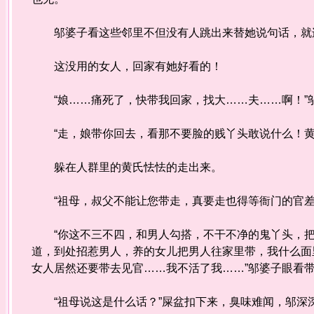
邬婆子看这些邻里不但没有人跳出来替她说句话，就
这没用的女人，回家有她好看的！
“娘……痛死了，快带我回家，找大……夫……啊！”
“走，娘带你回去，看那不要脸的贱丫头敢说什么！黄
躲在人群里的黄氏怯怯的走出来。
“祖母，叔父不能让您带走，真要走也得等衙门的官差
“你这不三不四，和男人勾搭，不干不净的鬼丫头，把
道，到处招惹男人，养的女儿把男人往家里带，我什么面
女人居然还要带去见官……我不活了我……”邬婆子眼看
“祖母说这是什么话？”屎盆扣下来，臭味难闻，邬深深