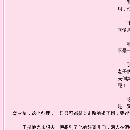
邬大
啊，
“叔
来偷
邬深
不是
那黑
老子
去倒
屁！”
这黑
是一
急火燎，这么些鹿，一只只可都是会走路的银子啊，要都
于是他思来想去，便想到了他的好哥儿们，两人在酒楼