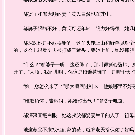
邬婆子和邬大顺的妻子黄氏自然也在其中。
邬婆子眼睛不好，黄氏可还年轻，眼力好得很，她几眼
邬深深她是不敢得罪的，这丫头能上山和野兽捉对蛮干
的，这会儿眼看丈夫被打成了猪头，要她上前，她没那胆
“什么？”邬婆子一听，这还得了，那叫得撕心裂肺、
开了。“大顺，我的儿啊，你这是招谁惹谁了，是哪个天
“娘，您怎么来了？”邬大顺回过神来，他娘哪里不好
“谁欺负你，告诉娘，娘给你出气！”邬婆子吼道。
邬深深直翻白眼。她这叔父都娶妻生子的人了，祖母
她这叔父不来找他们家的碴，就算老天爷保佑了好吗