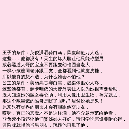
王子的条件：英俊潇洒骑白马，风度翩翩万人迷，
这些……他都没有！天生的坏人脸让他只能称型男，
放著黑道大哥的宝座不要跑去幼稚园当老大，
一群小孩连同老师跟工友，全都看到他就皮皮挫，
所以他真的想不透，为什么她会不怕他？
公主的条件：美丽高贵赛白雪，温柔体贴众人疼，
这些她都有，超卡哇依的天使外表让人以为她很需要帮助，
没人知道她的魔女毒心肠，利用人像用卫生纸，擦完就丢，
那这个戴墨镜的酷哥是瞎了眼吗？居然说她是鬼！
原来只有灵界的朋友才会有胆跟他交朋友，
哎呀，真正的恶魔才不是这样滴，她不介意示范给他看，
欺负死小孩还让他们赞姊姊人好好，请同学吃完饼要附心得，
进阶版就拐他当男朋友，玩残他再甩了他，