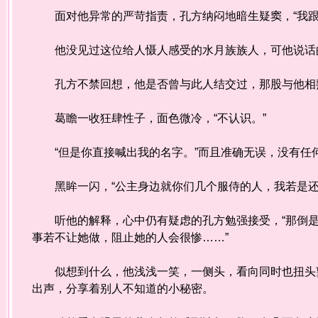
面对他异常的严苛指责，孔方纳闷地暗生疑窦，“我跟
他没见过这位给人慑人感受的水月族族人，可他说话的
孔方不禁回想，他是否曾与此人结交过，那股与他相熟
葛瞻一收狂肆性子，面色微冷，“不认识。”
“但是你直接喊出我的名字。”而且准确无误，没有任
黑眸一闪，“公主身边就你们几个服侍的人，我若是还
听他的解释，心中仍有疑虑的孔方勉强接受，“那倒是
事若不让她做，阻止她的人会很惨……”
似想到什么，他浅浅一笑，一侧头，看向同时也扭头望
出声，分享着别人不知道的小秘密。