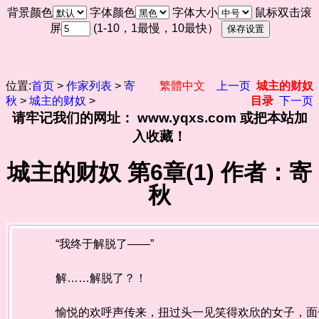
背景颜色
字体颜色
字体大小
鼠标双击滚
屏
(1-10，1最慢，10最快）
位置:
首页
>
作家列表
>
寄
繁體中文
上一页
城主的财奴
秋
>
城主的财奴
>
目录
下一页
请牢记我们的网址： www.yqxs.com 或把本站加
入收藏！
城主的财奴 第6章(1) 作者：寄
秋
“我终于解脱了——”
解……解脱了？！
愉悦的欢呼声传来，扭过头一见笑得欢欣的女子，面色