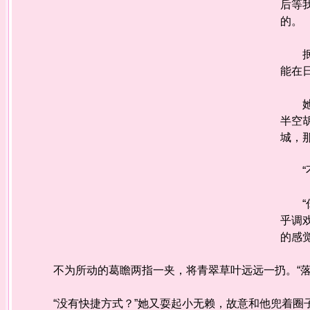
后等
的。
抿着
能在
她笑
半空
城，
“不
“你
乎调
的感
不为所动的葛瞻两指一夹，将青翠草叶远远一扔。“落
“没有快捷方式？”她又耍起小无赖，故意和他兜着圈