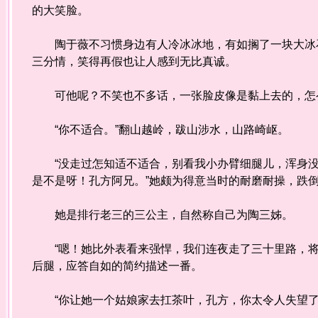
的大笑脸。
陶于薇不习惯身边有人冷冰冰地，有如搁了一块大冰石
三分情，笑得再假也让人感到无比真诚。
可他呢？不笑也不多话，一张脸皮像是黏上去的，怎么
“你不适合。”翻山越岭，跋山涉水，山路崎岖。
“没走过怎知适不适合，别看我小办臂细腿儿，浑身没
是不是呀！孔方阿兄。”她颇为得意当时的耐磨耐操，跌
她是排行老三的三公主，自然称自己为陶三姊。
“嗯！她比外表看来强悍，我们连夜走了三十里路，将
后腿，应答自如的简约描述一番。
“你让她一个姑娘家去扛茶叶，孔方，你太令人失望了