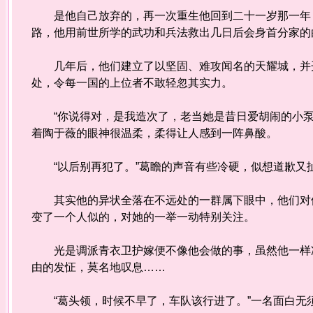
是他自己放弃的，再一次重生他回到二十一岁那一年，
路，他用前世所学的武功和兵法救出几日后会身首分家的
几年后，他们建立了以坚固、难攻闻名的天耀城，并开
处，令每一国的上位者不敢轻忽其实力。
“你说得对，是我造次了，老当她是昔日爱胡闹的小泵
着陶于薇的眼神很温柔，柔得让人感到一阵鼻酸。
“以后别再犯了。”葛瞻的声音有些冷硬，似想道歉又
其实他的异状全落在不远处的一群属下眼中，他们对他
变了一个人似的，对她的一举一动特别关注。
光是调派青衣卫护嫁便不像他会做的事，虽然他一样冷
由的发怔，莫名地叹息……
“葛头领，时候不早了，车队该行进了。”一名面白无