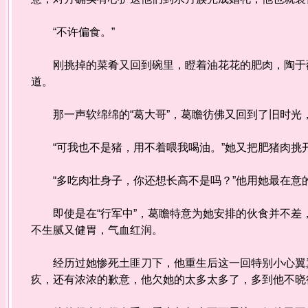
“不许偏食。”
刚挑掉的菜肴又回到碗里，瞪着油花花的肥肉，陶于薇
道。
那一声软绵绵的“葛大哥”，葛瞻彷佛又回到了旧时光，
“可我也不是猪，用不着喂我喝油。”她又把肥猪肉挑
“多吃肉壮身子，你还想长高不是吗？”他用她最在意
即使是在“行军中”，葛瞻特意为她安排的伙食并不差
不生腻又健胃，气血红润。
经历过她惨死土匪刀下，他重生后这一回特别小心翼翼
疚，还有浓浓的歉意，他欠她的太多太多了，多到他不晓