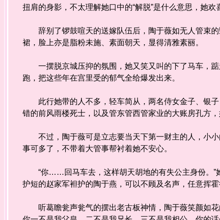
扭肩的身影，不太理解她口中的“解脱”是什么意思，她欢
辞别了锣鼓喧天的送嫁队伍后，陶于薇如无人管束的野
裙，脸上亦是脂粉未施、素面朝天，显得清雅素丽。
一摆脱京城压抑的氛围，她又笑又叫的下了马车，踮起
跑，把这些年在宫里受的郁气全给爆发出来。
此行她带的人不多，轻车简从，两名侍女金子、银子，
错的前风雨楼死士，以及管东管西管家业的大账房孔方，
不过，陶于薇可是立志要当天下第一财主的人，小小的
事可多了，不带着大管事帮衬着她不安心。
“你……回马车去，这样胡天胡地的有失公主身份。”
护短的赵家军袒护的陶于燕，可以不顾及名声，任意挥霍
听葛瞻瓮声瓮气的摆出老古板神情，陶于薇笑颜如花的
你一不是我父皇，二不是我兄长，三不是我相公，你的话