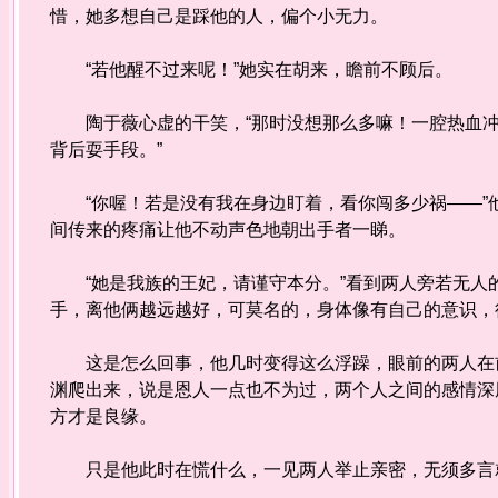
惜，她多想自己是踩他的人，偏个小无力。
“若他醒不过来呢！”她实在胡来，瞻前不顾后。
陶于薇心虚的干笑，“那时没想那么多嘛！一腔热血冲
背后耍手段。”
“你喔！若是没有我在身边盯着，看你闯多少祸——”
间传来的疼痛让他不动声色地朝出手者一睇。
“她是我族的王妃，请谨守本分。”看到两人旁若无人
手，离他俩越远越好，可莫名的，身体像有自己的意识，
这是怎么回事，他几时变得这么浮躁，眼前的两人在前
渊爬出来，说是恩人一点也不为过，两个人之间的感情深
方才是良缘。
只是他此时在慌什么，一见两人举止亲密，无须多言就