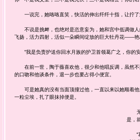
一说完，她咯咯直笑，快活的伸出纤纤十指，让拧了湿
不说是挑衅，也绝对是恣意妄为，她和宫中低调做人的
飞扬，活力四射，活似一朵瞬间绽放的巨大牡丹花——艳
“我是负责护送你回水月族的护卫首领葛广之，你的安危
在前一世，陶于薇喜欢他，很少和他唱反调，虽然不到
的口吻和他谈条件，退一步也要占得小便宜。
可是她真的没有当面顶撞过他，一直以来以她顺着他多
一粒尘埃，扎了眼抹掉便是。
无足
是，
“葛