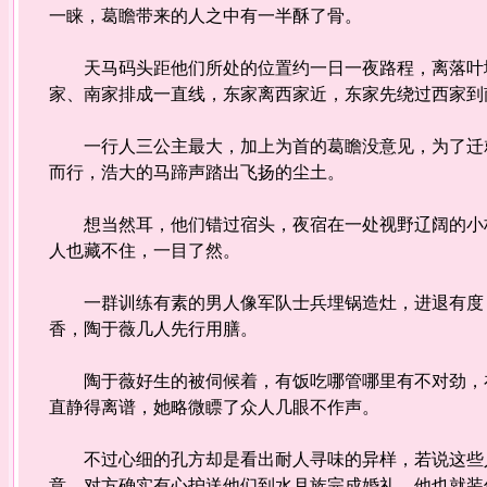
一睐，葛瞻带来的人之中有一半酥了骨。
天马码头距他们所处的位置约一日一夜路程，离落叶城
家、南家排成一直线，东家离西家近，东家先绕过西家到
一行人三公主最大，加上为首的葛瞻没意见，为了迁就
而行，浩大的马蹄声踏出飞扬的尘土。
想当然耳，他们错过宿头，夜宿在一处视野辽阔的小林
人也藏不住，一目了然。
一群训练有素的男人像军队士兵埋锅造灶，进退有度，
香，陶于薇几人先行用膳。
陶于薇好生的被伺候着，有饭吃哪管哪里有不对劲，在
直静得离谱，她略微瞟了众人几眼不作声。
不过心细的孔方却是看出耐人寻味的异样，若说这些人
意，对方确实有心护送他们到水月族完成婚礼，他也就装