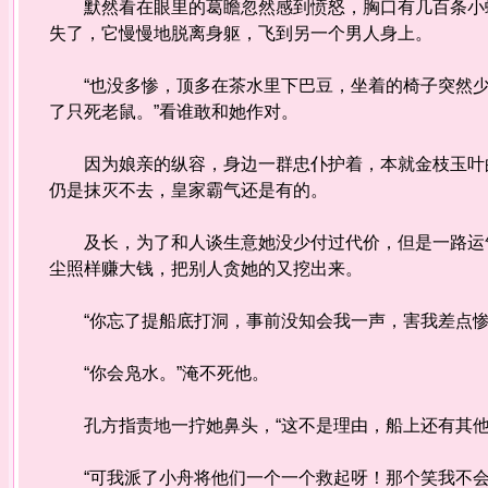
默然看在眼里的葛瞻忽然感到愤怒，胸口有几百条小蛇
失了，它慢慢地脱离身躯，飞到另一个男人身上。
“也没多惨，顶多在茶水里下巴豆，坐着的椅子突然少
了只死老鼠。”看谁敢和她作对。
因为娘亲的纵容，身边一群忠仆护着，本就金枝玉叶的
仍是抹灭不去，皇家霸气还是有的。
及长，为了和人谈生意她没少付过代价，但是一路运气
尘照样赚大钱，把别人贪她的又挖出来。
“你忘了提船底打洞，事前没知会我一声，害我差点惨
“你会凫水。”淹不死他。
孔方指责地一拧她鼻头，“这不是理由，船上还有其他
“可我派了小舟将他们一个一个救起呀！那个笑我不会