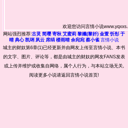
欢迎您访问言情小说www.yqxx
网站强烈推荐:
古灵
简璎
寄秋
艾蜜莉
黎孅(黎奷)
金萱
忻彤
于
晴
典心
凯琍
夙云
席绢
楼雨晴
余宛宛
蔡小雀
言情小说
城主的财奴第6章(1)已经更新并由网友上传至言情小说、本书
的文字、图片、评论等，都是由城主的财奴的网友FANS发表
或上传并维护或收集自网络，属个人行为，与本站立场无关,
阅读更多小说请返回言情小说首页!