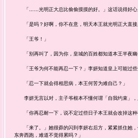
「……光明正大总比偷偷摸摸的好。」这话说得好心
「是吗？好啊，你不在意，明天本王就光明正大直接
「王爷！」
「别再叫了，因为你，皇城的百姓都知道本王半夜幽
「王爷为何不能再忍一下？」李妍知道皇上可能过些
「忍一下就会得相思病，本王何苦为难自己？」
李妍无言以对，主子爷根本不懂何谓「自我约束」，
「你再忍耐一下，说不定过些日子本王就会改掉这种
「来了。」她很孬的闪到李妍右后方，紧紧抓住她，低
东奔西跑，难道不觉得累吗？」