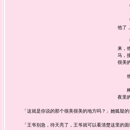
「王
「本
他了
「我
来，
马，
很美
他随
梅树
夜里
「这就是你说的那个很美很美的地方吗？」她狐疑的
「王爷别急，待天亮了，王爷就可以看清楚这里的面