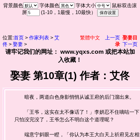
背景颜色
字体颜色
字体大小
鼠标双击滚
屏
(1-10，1最慢，10最快）
位置:
首页
>
作家列表
>
艾
繁體中文
上一页
娶妻目
佟
>
娶妻
>
录
下一页
请牢记我们的网址： www.yqxs.com 或把本站加
入收藏！
娶妻 第10章(1) 作者：艾佟
暗夜，两道白色身影悄悄从诚王府的后门溜出来。
「王爷，这实在太不像话了！」李妍忍不住嘀咕一下，
只怕没完没了，王爷怎么不明白这个道理呢？
端意宁斜眼一瞪，「你认为本王大白天上祈府见左相