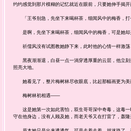
约约感觉到那片模糊的记忆就近在眼前，只要她伸手揭开
「王爷别急，先坐下来喝杯茶，细闻风中的梅香，打
是啊，先坐下来喝杯茶，细闻风中的梅香，可是她却兴
祈儒风没有试图教她静下来，此时他的心情一样激荡、
黑夜渐渐退，白昼一点一淌穿透厚重的云层，他立刻抓
照亮大地。
她看见了，整片梅树林尽收眼底，比起那幅画更为美丽
梅树林初相遇——
这是她第一次如此害怕，双生哥哥深中奇毒，这毒一时
守在他身边，没有人顾及她，而老天爷又在打雷了，轰隆
原本她只是出来透透气，可是走着走着，就迷路了，这