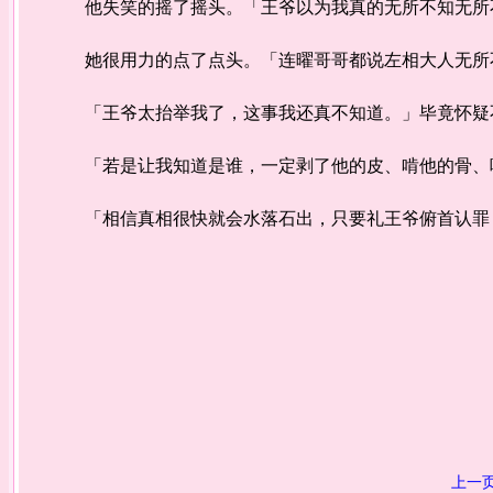
他失笑的摇了摇头。「王爷以为我真的无所不知无所
她很用力的点了点头。「连曜哥哥都说左相大人无所
「王爷太抬举我了，这事我还真不知道。」毕竟怀疑
「若是让我知道是谁，一定剥了他的皮、啃他的骨、
「相信真相很快就会水落石出，只要礼王爷俯首认罪，
上一