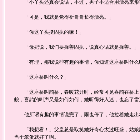
「小丫头还真会说话，不过，男子不适合用漂亮来形
「可是，我就是觉得祈哥哥长得漂亮。」
「你这丫头挺固执的嘛！」
「母妃说，我们要择善固执，说真心话就是择善。」
「有理，那我说些有趣的事情，你知道这座桥叫什么
「这座桥叫什么？」
「这座桥叫鹊桥，春暖花开时，经常可见喜鹊在桥上飞
貌，喜鹊的叫声又是如何如何，她听得好入迷，也忘了雷
他所谓有趣的事情说完了，雨也停了，他拉着她走出桥
「我想看！」父皇总是取笑她好奇心太过旺盛，姑娘家
当个笨蛋就好了啊。