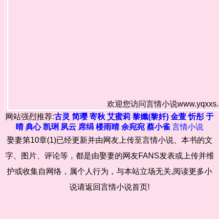
欢迎您访问言情小说www.yqxx
网站强烈推荐:
古灵
简璎
寄秋
艾蜜莉
黎孅(黎奷)
金萱
忻彤
于
晴
典心
凯琍
夙云
席绢
楼雨晴
余宛宛
蔡小雀
言情小说
娶妻第10章(1)已经更新并由网友上传至言情小说、本书的文
字、图片、评论等，都是由娶妻的网友FANS发表或上传并维
护或收集自网络，属个人行为，与本站立场无关,阅读更多小
说请返回言情小说首页!