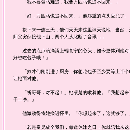
「我不要驷马难追，我要万匹马也追不回来。」
「好，万匹马也追不回来。」他郑重的点头应允了。
接下来一连三天，他们天天来这里谈天说地，当然，还
师父突然接他下山，两个人从此断了音讯……
过去的点点滴滴涌上端意宁的心头，如今更体到他对自
好想吃包子哦！」
「奴才们刚刚进了厨房，你想吃包子至少要等上半个时
让她面对他。
「祈哥哥，对不起！」她凄楚的瞅着他。「我想起来了
干二净。」
他激动得将她搂进怀里。「你想起来了，这就够了。
「若是皇兄成全我们，每逢休沐之日，你就陪我来这