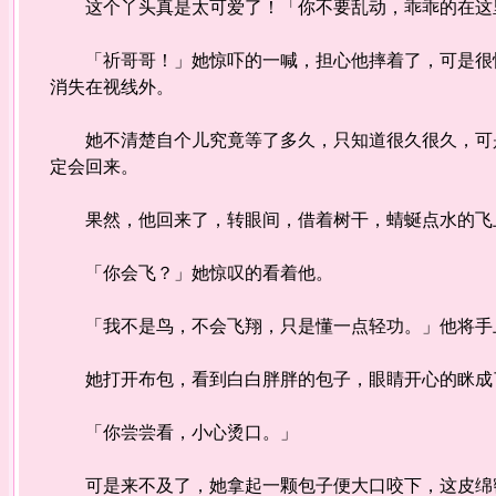
这个丫头真是太可爱了！「你不要乱动，乖乖的在这里
「祈哥哥！」她惊吓的一喊，担心他摔着了，可是很快
消失在视线外。
她不清楚自个儿究竟等了多久，只知道很久很久，可是
定会回来。
果然，他回来了，转眼间，借着树干，蜻蜒点水的飞
「你会飞？」她惊叹的看着他。
「我不是鸟，不会飞翔，只是懂一点轻功。」他将手上
她打开布包，看到白白胖胖的包子，眼睛开心的眯成
「你尝尝看，小心烫口。」
可是来不及了，她拿起一颗包子便大口咬下，这皮绵密