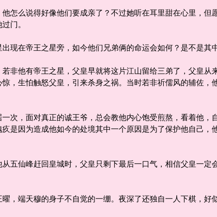
怎么说得好像他们要成亲了？不过她听在耳里甜在心里，但愿
她过门。
现在帝王之星旁，如今他们兄弟俩的命运会如何？是不是其中
非他有帝王之星，父皇早就将这片江山留给三弟了，父皇从来
心惊，生怕触怒父皇，引来杀身之祸。当时若非祈儒风的辅佐，
次，面对真正的诚王爷，总会教他内心饱受煎熬，看着他，自
愧疚是因为造成他如今的处境其中一个原因是为了保护他自己，
五仙峰赶回皇城时，父皇只剩下最后一口气，相信父皇一定会
，端天穆的身子不自觉的一绷。夜深了还独自一人下棋，好似