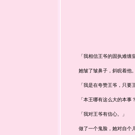
「我相信王爷的固执难缠皇城
她皱了皱鼻子，斜睨着他。
「我是在夸赞王爷，只要王
「本王哪有这么大的本事？
「我对王爷有信心。」
做了一个鬼脸，她对自个儿可