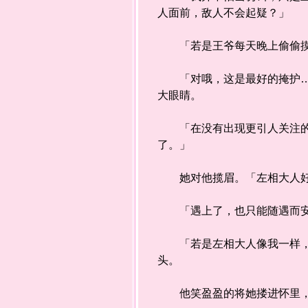
人面前，敌人不会起疑？」
「若是王爷每天晚上偷偷摸
「对哦，这是最好的掩护……
大眼睛。
「在没有出现更引人关注的蜚
了。」
她对他揽眉。「左相大人好
「遇上了，也只能随遇而
「若是左相大人像我一样，闲
头。
他笑盈盈的将她搂进怀里，「