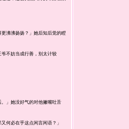
更沸沸扬扬？」她后知后觉的瞪
爷不妨当成行善，别太计较
。」她没好气的对他撇嘴吐舌
又何必在乎这点闲言闲语？」