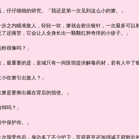
，仔仔细细的研究。「我还是第一次见到这么小的箫。」
之内瞄准敌人，轻轻一吹，箫就会射出银针，一次最多可以射
死了还痛苦，它会让人全身长出一颗颗红肿奇痒的小疹子。」
粉很像吗？」
最重要的是，皇城只有一间医馆提供解毒药材，若有人中了银
小吹箫引出敌人？」
箫是要揪出藏在背后的指使。」
饵吗？」
中保护你。」
我受伤后，身边多了不少护卫，官府甚至还加强诚王府附近的