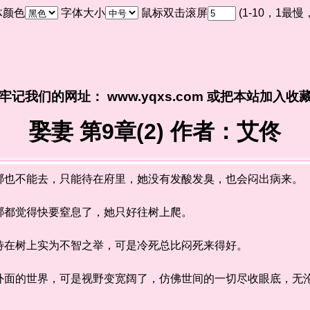
体颜色
字体大小
鼠标双击滚屏
(1-10，1最
牢记我们的网址： www.yqxs.com 或把本站加入收
娶妻 第9章(2) 作者：艾佟
也不能去，只能待在府里，她没有发酸发臭，也会闷出病来。
都觉得快要窒息了，她只好往树上爬。
在树上实为不智之举，可是冷死总比闷死来得好。
的世界，可是视野变宽阔了，仿佛世间的一切尽收眼底，无沦