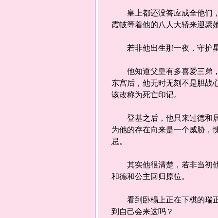
皇上都还没答应成全他们，他
霞帔等着他的八人大轿来迎聚
若非他出生那一夜，守护星出
他知道父皇有多喜爱三弟，若
东宫后，他无时无刻不是胆战
该改称为死亡印记。
登基之后，他只来过德和居一
为他的存在向来是一个威胁，
忌。
其实他很清楚，若非当初他从
和德和公主回归原位。
看到卧榻上正在下棋的瑞正曜
到自己会来这吗？