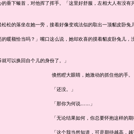
垂下螓首，对他挥了挥手。「这里好舒服，左相大人有没有兴
松的落坐在她一旁，接着好像变戏法似的取出一顶貂皮卧兔
暖额恰当吗？」嘴口这么说，她却欢喜的摸着貂皮卧兔儿，没
就可以换回自个儿的身份了。」
倏然瞪大眼睛，她激动的抓住他的手。
「还没。」
「那你为何说……」
「无论结果如何，你总要怀抱这样的期
「这个我当然知道，可是期待越高，越