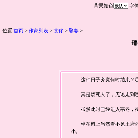
背景颜色
字
位置:
首页
>
作家列表
>
艾佟
>
娶妻
>
请
这种日子究竟何时结束？哪
真是烦死人了，无论走到哪
虽然此时已经进入寒冬，待
坐在树上当然看不见王府外面
小。