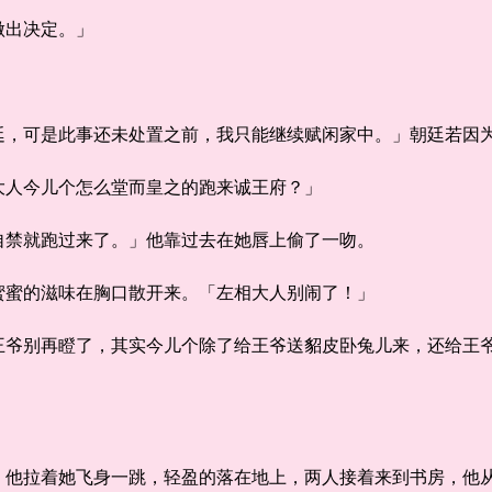
出决定。」
可是此事还未处置之前，我只能继续赋闲家中。」朝廷若因为
人今儿个怎么堂而皇之的跑来诚王府？」
禁就跑过来了。」他靠过去在她唇上偷了一吻。
蜜的滋味在胸口散开来。「左相大人别闹了！」
别再瞪了，其实今儿个除了给王爷送貂皮卧兔儿来，还给王爷
拉着她飞身一跳，轻盈的落在地上，两人接着来到书房，他从