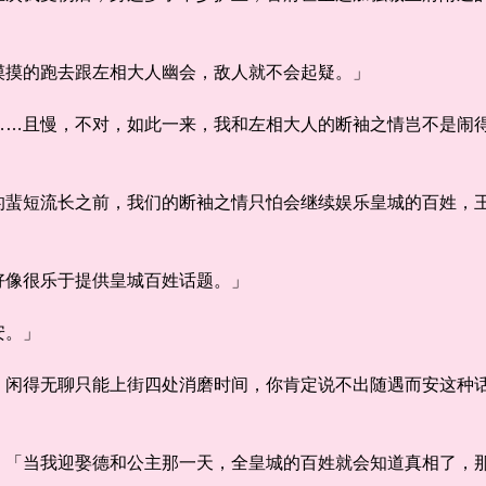
摸的跑去跟左相大人幽会，敌人就不会起疑。」
且慢，不对，如此一来，我和左相大人的断袖之情岂不是闹得
短流长之前，我们的断袖之情只怕会继续娱乐皇城的百姓，王
像很乐于提供皇城百姓话题。」
安。」
得无聊只能上街四处消磨时间，你肯定说不出随遇而安这种话
当我迎娶德和公主那一天，全皇城的百姓就会知道真相了，那