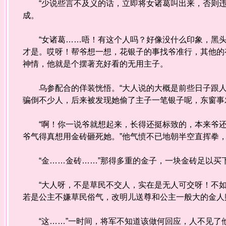
“少说些言不及义的话，立即将女诸葛叫出来，否则违
成。
“女诸葛……唔！有这个人吗？好像没什么印象，黑头
才是。哎呀！帮爷想一想，花银子的事找爷准行，其他的
神情，他就是个摆著充好看的无用主子。
乌参配合的佯装恍悟。“大人说的大概是前些日子跟人
骗倒不少人，后来被发现她偷了主子一笔银子呢，东窗事
“啊！你一说爷就想起来，长得还挺标致的，本来爷还
爷气得真想用金砖砸死她。”他气愤不已地朝半空直挥拳
“金……金砖……”那得多重的金子，一块金砖足以买
“大人呀，不是草民不交人，实在是无人可交呀！不如
若是公主不嫌草民俗气，改明儿送尊和公主一般大的金人
“这……”一时间，将军不知道该做何回应，人不见了