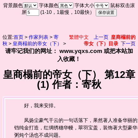
背景颜色
字体颜色
字体大小
鼠标双击滚
屏
(1-10，1最慢，10最快）
位置:
首页
>
作家列表
>
寄
繁體中文
上一页
皇商榻前的
秋
>
皇商榻前的帝女（下）
>
帝女（下）目录
下一页
请牢记我们的网址： www.yqxs.com 或把本站加
入收藏！
皇商榻前的帝女（下） 第12章
(1) 作者：寄秋
好，我来安排。
凤扬尘豪气干云的一句话落下，果然著人准备华丽的大
铛纯金打造，红绸绣穗华幔，翠羽宝盖，装饰著大型豪华
粥炖个汤也不成问题。