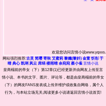
欢迎您访问言情小说www.yqxx
网站强烈推荐:
古灵
简璎
寄秋
艾蜜莉
黎孅(黎奷)
金萱
忻彤
于
晴
典心
凯琍
夙云
席绢
楼雨晴
余宛宛
蔡小雀
言情小说
皇商榻前的帝女（下）第12章(1)已经更新并由网友上传至言
情小说、本书的文字、图片、评论等，都是由皇商榻前的帝女
（下）的网友FANS发表或上传并维护或收集自网络，属个人
行为，与本站立场无关,阅读更多小说请返回言情小说首页!