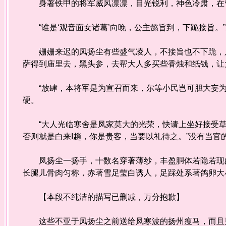
身著铁甲的将军威风凛凛，目光锐利，神色冷肃，在管
“谁是‘观音面女诸葛’向晚，公主懿旨到，下跪接旨。
姗姗来迟的凤扬尘有些盛气凌人，不接旨也不下跪，只
萨得到庙里去，黑头参，去帮大人多买些香烛和纸钱，让
“放肆，本将军是为宣召而来，尔等小民岂可胆大妄为
硬。
“大人光临寒舍是凤家莫大的光荣，快请上坐好接受草
否则就是白来I趟，你是贵客，当要以礼待之。”没有当官
凤扬尘一扬手，十数名穿著薄纱，丰盈胴体若隐若现的
长腿儿骨肉匀称，赤著雪足莹白诱人，足踩处系著鸽卵大
【本段不纯洁的描写已删减，万分抱歉】
这些不亚于凤扬尘之前送给凤寒波的扬州瘦马，而且更