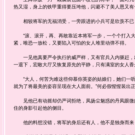
热又湿，身上的铁甲重得要压垮他，闪避不了美人恩又有
相较将军的无福消受，一旁跟进的小兵可是欣羡不已，
“滚、滚开，再、再敢靠近本将军一步，一个个打入大
紧，唯恐一放松，又要陷入可怕的女人堆里动弹不得。
一见他真要严令执行的威严样，又有官兵入内驱赶，出
一退下，宏敞大厅又恢复原先的平静，只有满室的女人香
“大人，何苦为难这些仰慕你英姿的姑娘们，她们一听
就为了将最美的姿容呈现在大人面前。”何必假惺惺装出
见他已有动摇却仍严词拒绝，凤扬尘魅惑的丹凤眼微闪
住的身影引起他的侧目。
他的料想没错，将军的身后还有人，他不是独身而来，