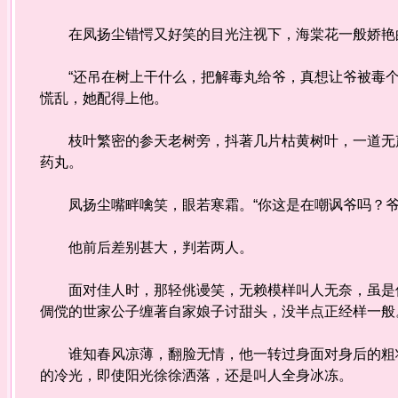
在凤扬尘错愕又好笑的目光注视下，海棠花一般娇艳的
“还吊在树上干什么，把解毒丸给爷，真想让爷被毒个
慌乱，她配得上他。
枝叶繁密的参天老树旁，抖著几片枯黄树叶，一道无声
药丸。
凤扬尘嘴畔噙笑，眼若寒霜。“你这是在嘲讽爷吗？爷
他前后差别甚大，判若两人。
面对佳人时，那轻佻谩笑，无赖模样叫人无奈，虽是像
倜傥的世家公子缠著自家娘子讨甜头，没半点正经样一般
谁知春风凉薄，翻脸无情，他一转过身面对身后的粗壮
的冷光，即使阳光徐徐洒落，还是叫人全身冰冻。