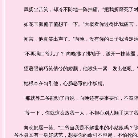
凤扬尘苦笑，却冷不防地一阵抽痛。“把我折磨死了对
如花玉颜偏了偏想了一下。“大概看你过得比我痛苦，
闻言，他真笑出声了。“向晚，没有你的日子我肯定活
“不再满口爷儿了？”向晚拂了拂袖子，漾开一抹笑靥
望著眼前巧笑倩兮的娇颜，他喉头一紧，发出低吼。“
她根本在勾引他，心肠恶毒的小妖精。
“那就等二爷能动了再说，向晚还有要事要忙，不奉陪
“等一下，你就这么放我一人，不担心别人顺手抹了我
向晚抿唇一笑。“二爷当我是不解世事的小姑娘吗？除
爷本身又有一身好武艺，想要你的命可不容易，不怕死的