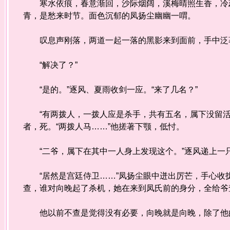
寒水依痕，春意渐回，沙际烟阔，溪梅晴照生香，冷蕊
青，是愁来时节。面色沉郁的凤扬尘幽幽一喟。
叹息声刚落，两道一起一落的黑影来到面前，手中泛
“解决了？”
“是的。”逐风、夏雨收剑一应。“来了几名？”
“有两拨人，一拨人应是杀手，共有五名，属下没留活
者，死。“两拨人马……”他搓著下颚，低忖。
“二爷，属下在其中一人身上发现这个。”逐风递上一
“居然是宫廷侍卫……”凤扬尘眼中迸出厉芒，手心收拢
查，谁对向晚起了杀机，她在来到凤氏前的身分，全给爷
他以前不查是觉得没有必要，向晚就是向晚，除了他的