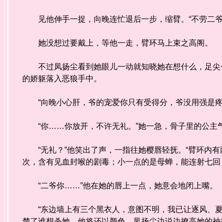
见他伸手一捉，向晚连忙退后一步，缩臂。“不劳二爷
她没想过要戴上，等他一走，臂环马上束之高阁。
不过凤扬尘看到她眼儿一动就知晓她在想什么，足尖一
的娇躯落入恶狼手中。
“向晚小心肝，爷的宠爱你只有受得分，爷没用强是疼
“你……你放开，不许无礼。”她一急，骨子里的公主
“无礼？”他笑出了声，一指往她樱唇轻抚。“臂环内有
次，含有见血封喉的剧毒；小一点的是母蝉，能连射七回
“二爷你……”他在她的唇上一点，她意会地闭上嘴。
“东边墙上有三个黑衣人，意图不明，我已让逐风、夏
楚了谁想杀她，他将还以颜色。凤扬尘边说边撩高她的袖