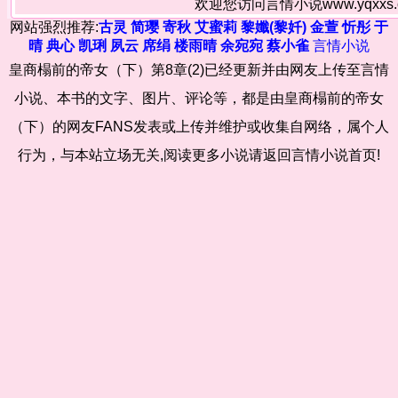
欢迎您访问言情小说www.yqxx
网站强烈推荐:
古灵
简璎
寄秋
艾蜜莉
黎孅(黎奷)
金萱
忻彤
于
晴
典心
凯琍
夙云
席绢
楼雨晴
余宛宛
蔡小雀
言情小说
皇商榻前的帝女（下）第8章(2)已经更新并由网友上传至言情
小说、本书的文字、图片、评论等，都是由皇商榻前的帝女
（下）的网友FANS发表或上传并维护或收集自网络，属个人
行为，与本站立场无关,阅读更多小说请返回言情小说首页!