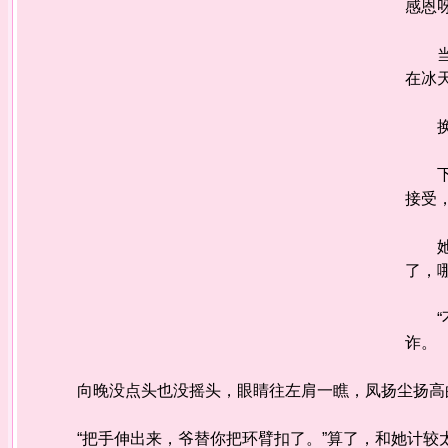
感恩
当时
在冰
换言
下巴
接受
她啐
了，
“不
诈。
向晚没点头也没摇头，眼睛往左肩一瞧，凤扬尘扬高的
“把手伸出来，爷替你把环臂扣了。”算了，和她计较