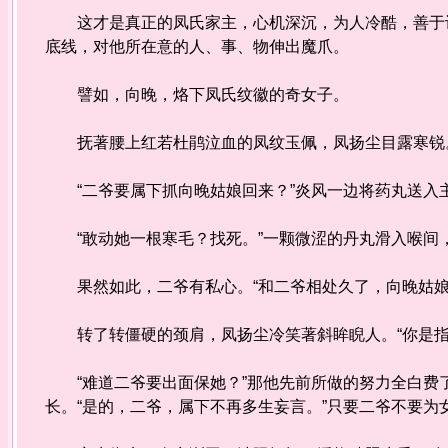
这才是真正的凤氏家主，心机深沉，为人冷酷，善于计
底线，对他所在意的人、事、物伸出魔爪。
譬如，向晚，烙下凤氏纹徽的奇女子。
抚著腰上红若杜鹃泣血的凤纹玉佩，凤扬尘目露寒锐
“二爷要属下抓向晚姑娘回来？”炎风一边将药丸送入
“敢动她一根寒毛？找死。”一颗微涩的丹丸滑入喉间
果然如此，二爷有私心。“和二爷相处久了，向晚姑娘
转了转僵硬的颈肩，凤扬尘冷笑著斜眸睨人。“你是指
“难道二爷要出面保她？”那他先前所做的努力全白费了
长。“是的，二爷，属下不再多生妄言。”只要二爷不要为