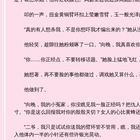
叩的一声，扭金黄铜臂环扣上莹嫩雪臂，玉一般光泽的
“真的有人想杀我，不是你想吓我才编出来的？”她从
他轻笑，趁隙往她粉颊啄了一口。“向晚，我真喜欢你
“你……你正经点，不要转移话题。”她脸上猛地飞红
她想著，再不要脸的事他都做过，调戏她又算什么，不
他做到了。
“向晚，我的小冤家，你没瞧见我一脸正经吗？把仇人
寸。“你是这么回报我对你的殷殷关切？女人的心比黄蜂还
“二爷，我只是试试你送我的臂环管不管用，瞧，我还
入他体内一半的小针还有些许银光晃动。