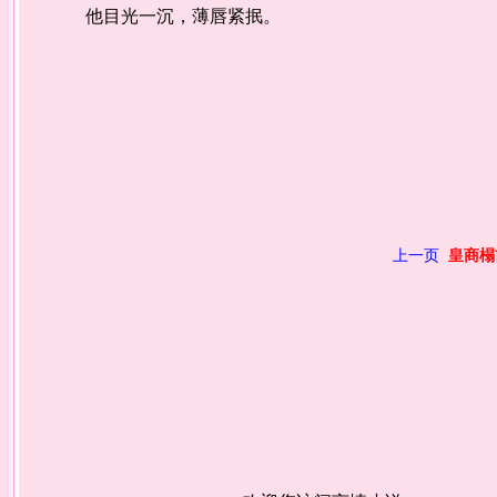
他目光一沉，薄唇紧抿。
上一页
皇商榻