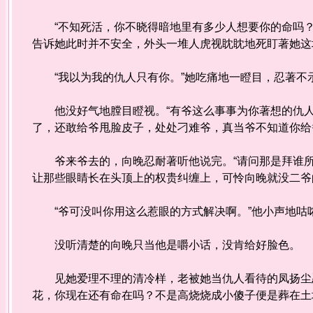
“不知死活，你不晓得暗地里有多少人想要你的命吗？被
告诉她此时并不安全，外头一堆人虎视眈眈地死盯著她这
“我以为我的仇人只有你。”她吃痛地一瞪目，忍著不
他没好气地膛目瞪视。“有爷这么事事为你著想的仇人
了，还敢给爷甩脸皮子，处处刁难爷，真当爷不知道你给
爷来爷去的，向晚忍耐著听他说完。“请问那是拜谁所
让那些眼睛长在头顶上的权贵纠缠上，可怜向晚就没二爷
“爷可没叫你用这么惹眼的方式解决啊。”他小声地咕哝
没听清楚的向晚只当他是嚼小话，没肯给好脸色。
见她爱理不理的清冷样，老被她当仇人看待的凤扬尘忍
花，你现在还有命在吗？不是高烧烧成小傻子便是葬在土