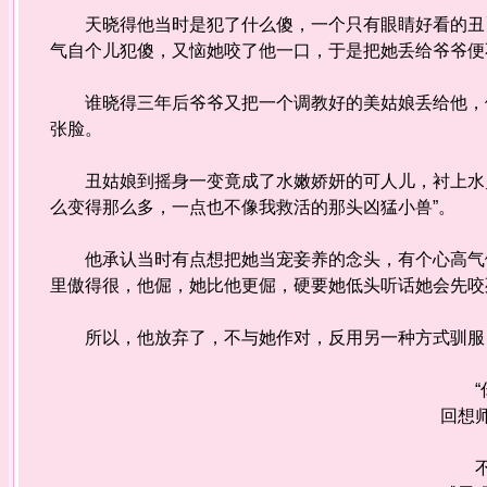
天晓得他当时是犯了什么傻，一个只有眼睛好看的丑丫
气自个儿犯傻，又恼她咬了他一口，于是把她丢给爷爷便
谁晓得三年后爷爷又把一个调教好的美姑娘丢给他，他
张脸。
丑姑娘到摇身一变竟成了水嫩娇妍的可人儿，衬上水灵
么变得那么多，一点也不像我救活的那头凶猛小兽”。
他承认当时有点想把她当宠妾养的念头，有个心高气傲
里傲得很，他倔，她比他更倔，硬要她低头听话她会先咬
所以，他放弃了，不与她作对，反用另一种方式驯服，
“你
回想
不容