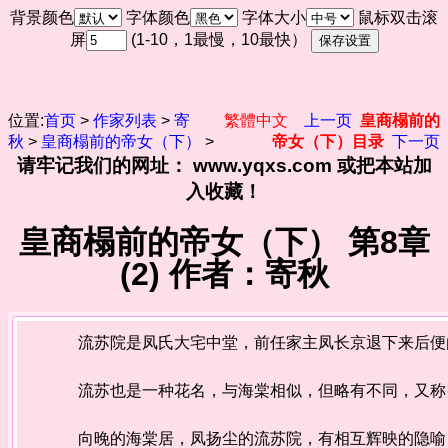
背景颜色
字体颜色
字体大小
鼠标双击滚
屏
(1-10，1最慢，10最快）
位置:
首页
>
作家列表
>
寄
繁體中文
上一页
皇商榻前的
秋
>
皇商榻前的帝女（下）
>
帝女（下）目录
下一页
请牢记我们的网址： www.yqxs.com 或把本站加
入收藏！
皇商榻前的帝女（下） 第8章
(2) 作者：寄秋
流苏院是凤氏大宅中堂，前任家主凤长京退下来后便由
流苏也是一种花名，与海棠相似，但略有不同，又称
向晚的海棠居，凤扬尘的流苏院，有相互辉映的隐喻