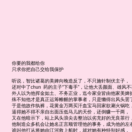
你要的我都给你
只求你把自己交给我保护
听说，智比诸葛的美婢向晚造反了，不只施针制伏主子，
还对中了chun 药的主子“下毒手”，让他大丢颜面、雄风不
外人以为他挥金如土、不务正业，迄今家业皆由他家美婢
殊不知他才是真正运筹帷幄的掌事者，只是懒得出风头罢
于是他故作纨裤，花黄金万两买汗血宝马回家欲涮火锅吃
逼得她不得不亲自出面压低马儿的天价，还倒赚一千两，
又在他暗示下，站上风头浪尖去整治以劣充好的无良茶行
他制造众多机会让她名正言顺管理他的事务，成为他的左
谁叫他打从将她由江河救上船时，就对她有种特别好感，