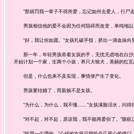
“那就罚我一辈子不得所爱，忘记如何去爱人，行尸走
男孩相信他的爱不会因为任何阻碍而改变，单纯地以
“好，我让你如愿。”女孩扎破手指，挤出一滴血抹向
那一年，年轻男孩牵着女孩的手，无忧无虑地在白沙滩
开始计划一个家，生两个小孩，养只大狼犬，美丽的红瓦
但是，什么也来不及实现，事情便产生了变化。
男孩要结婚了，而新娘不是女孩。
“为什么，为什么，我不懂……”女孩满脸泪水，问得
“对不起，对不起，原谅我，我不能再爱你了。”眼眶
“给我一个理由。”心碎的女孩只想给自己死心的借口