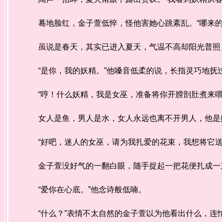
蓦地脸红，金子萱低悴，怪他害她心跳紊乱。“哪来的
虽说是春天，其实已进入夏天，气温不高却阳光普照
“是你，我的妖精。”他嗓音低柔的说，长指灵巧地抚
“哼！什么妖精，我是女巫，准备将你开膛剖肚煮来喂
女人是鱼，男人是水，女人永远也离不开男人，他是
“好吧，迷人的女巫，请为我扎爱的花束，我想将它送
金子萱没好气的一翻白眼，随手捉起一把花便扎成一束
“爱你在心底。”他念诗般低喃。
“什么？”表情不太自然的金子萱以为他看出什么，连