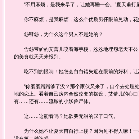
“不用麻烦，是我来早了，让她再睡一会。”夏天甫打
你不麻烦，是我麻烦，这么个优质男仔眼前晃动，花妖
怨呀怨，为什么这个男人不是她的？
含怨带妒的艾蕾儿咬着海芋梗，忿忿地埋怨老天不公，
的美食就天天来报到。
吃不到的恨呐！她怎会白白错失近在眼前的好料，让
“你磨磨蹭蹭够了没？那个家伙又来了，自个去处理处
地的恋上。看着自己房内全然改变的摆设，艾蕾儿的心口
有……还有……流脓的小妖兽尸体。
这……这能看吗？她欲哭无泪的叹了口气。
为什么她不让夏天甫自行上楼？因为见不得人嘛！一个
没有第二种选择。