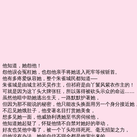
他知道，她怨他！
怨他误会冤枉她，也怨他亲手将她送入死牢等候斩首。
他有多疼爱纵容她，整个朱雀城民都知道──
朱雀城是由城主祁天昊作主，但祁府是由丫鬟风紫衣作主的！
可就是因为这丫头大牌张狂，所以落得被砍头示众的命运……
虽然他暗中助她逃出生天，一路默默护著她，
但因为那不能说的秘密，他只能改头换面用另一个身分接近她
不忍见她饿肚子，他变著名目打赏她美食，
想多见她一面，他威胁利诱她至书房伺候他，
他知道她起疑了，怀疑他情不自禁对她好的举动，
好友也笑他中毒了，被一个丫头吃得死死、毫无招架之力，
但他没有办法，她的自信不驯全都是他宠出来的，