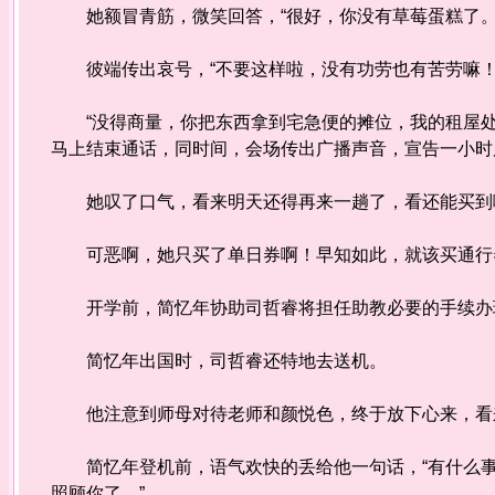
她额冒青筋，微笑回答，“很好，你没有草莓蛋糕了。
彼端传出哀号，“不要这样啦，没有功劳也有苦劳嘛！
“没得商量，你把东西拿到宅急便的摊位，我的租屋处
马上结束通话，同时间，会场传出广播声音，宣告一小时
她叹了口气，看来明天还得再来一趟了，看还能买到
可恶啊，她只买了单日券啊！早知如此，就该买通行
开学前，简忆年协助司哲睿将担任助教必要的手续办
简忆年出国时，司哲睿还特地去送机。
他注意到师母对待老师和颜悦色，终于放下心来，看来
简忆年登机前，语气欢快的丢给他一句话，“有什么事
照顾你了。”