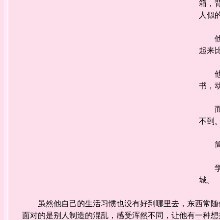
箱，
人似
他感
起来
他瞄
书，
而打
不到
简直
学校
城。
虽然他自己的生活习惯也没有好到哪里去，东西常随便
面对的是别人制造的混乱，感受浑然不同，让他有一种想