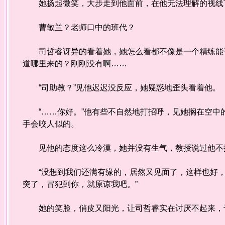
她扬起微笑，大步走到他面前，在他无法理解的视线下
曹敏兰？老师口中的班代？
司哲睿讶异的看着她，她怎么看都不像是一个精练能干
道哪里来的？刚刚没有啊……
“司助教？”见他迟迟没反应，她疑惑地歪头看着他。
“……你好。”他有些不自然地打招呼，见她搁在空中
手会咬人似的。
见他的态度这么冷漠，她并没有生气，教授说过他不
“没想到我们还满有缘的，居然又见面了，这样也好，让
突了，冒犯到你，就原谅我吧。”
她的笑脸，俏皮又阳光，让司哲睿实在讨厌不起来，于