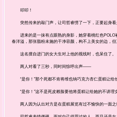
叩叩！
突然传来的敲门声，让司哲睿愣了一下，正要起身看
进来的是一抹有点眼熟的身影，她穿着桃红色POLO
春洋溢，那张脂粉未施的干净容颜，构不上美女的边，但
这名擅自进门的女大生对上他的视线时，也呆住了。
两人对看了三秒，同时间惊呼出声——
“是你！”那个死都不肯将维也纳巧克力杏仁蛋糕让给
“是你！”这不是死皮赖脸要他将蛋糕让给她的不讲理
两人因为认出对方是在蛋糕展览有过不愉快的一面之
司哲睿表情僵硬，面对自己得罪过的人，而且还是女人