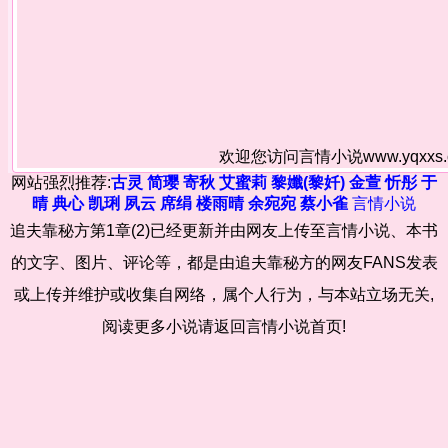
欢迎您访问言情小说www.yqxx
网站强烈推荐:
古灵
简璎
寄秋
艾蜜莉
黎孅(黎奷)
金萱
忻彤
于
晴
典心
凯琍
夙云
席绢
楼雨晴
余宛宛
蔡小雀
言情小说
追夫靠秘方第1章(2)已经更新并由网友上传至言情小说、本书
的文字、图片、评论等，都是由追夫靠秘方的网友FANS发表
或上传并维护或收集自网络，属个人行为，与本站立场无关,
阅读更多小说请返回言情小说首页!