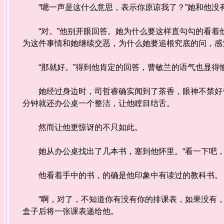
“嗯一声是这什么意思，表示你原谅我了？”她和他没
“对。”他别开眼回答。她为什么要这样直勾勾的看着
为这件事情和她继续交恶，为什么她要追根究底的问，感
“那就好。”得到他肯定的回答，曹敏兰的语气也显得
她经过身边时，司哲睿确实闻到了茶香，眼神不禁好奇
分钟就还办公桌一个整洁，让他瞠目结舌。
然而让他更惊讶的不只如此。
她从办公桌找出了几本书，塞到他怀里。“看一下吧，
他看着手中的书，的确是他印象中有读过的教科书。
“啊，对了，不知道你有没有你的排课表，如果没有，
盒子后将一张课表递给他。