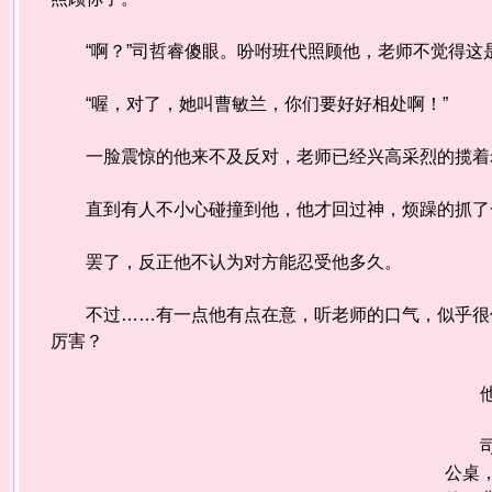
“啊？”司哲睿傻眼。吩咐班代照顾他，老师不觉得这
“喔，对了，她叫曹敏兰，你们要好好相处啊！”
一脸震惊的他来不及反对，老师已经兴高采烈的揽着老
直到有人不小心碰撞到他，他才回过神，烦躁的抓了
罢了，反正他不认为对方能忍受他多久。
不过……有一点他有点在意，听老师的口气，似乎很信
厉害？
他抱
司哲
公桌