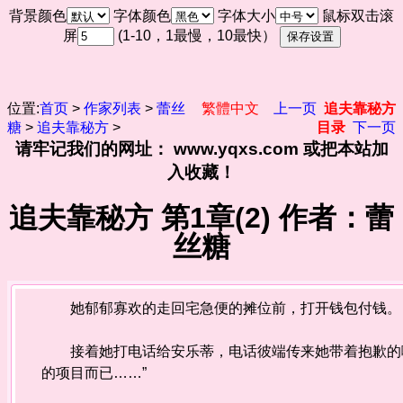
背景颜色
字体颜色
字体大小
鼠标双击滚
屏
(1-10，1最慢，10最快）
位置:
首页
>
作家列表
>
蕾丝
繁體中文
上一页
追夫靠秘方
糖
>
追夫靠秘方
>
目录
下一页
请牢记我们的网址： www.yqxs.com 或把本站加
入收藏！
追夫靠秘方 第1章(2) 作者：蕾
丝糖
她郁郁寡欢的走回宅急便的摊位前，打开钱包付钱。
接着她打电话给安乐蒂，电话彼端传来她带着抱歉的嗓
的项目而已……”