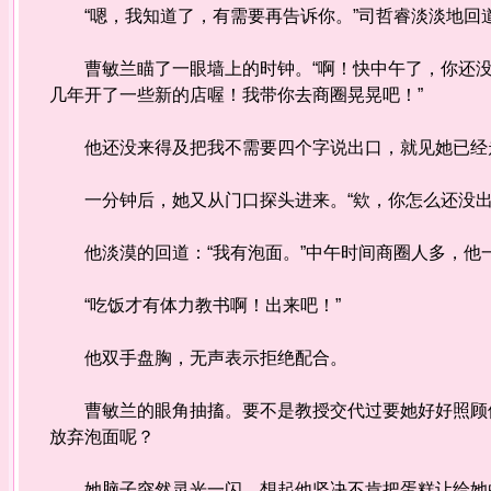
“嗯，我知道了，有需要再告诉你。”司哲睿淡淡地回
曹敏兰瞄了一眼墙上的时钟。“啊！快中午了，你还没
几年开了一些新的店喔！我带你去商圈晃晃吧！”
他还没来得及把我不需要四个字说出口，就见她已经走
一分钟后，她又从门口探头进来。“欸，你怎么还没出
他淡漠的回道：“我有泡面。”中午时间商圈人多，他
“吃饭才有体力教书啊！出来吧！”
他双手盘胸，无声表示拒绝配合。
曹敏兰的眼角抽搐。要不是教授交代过要她好好照顾他
放弃泡面呢？
她脑子突然灵光一闪，想起他坚决不肯把蛋糕让给她的