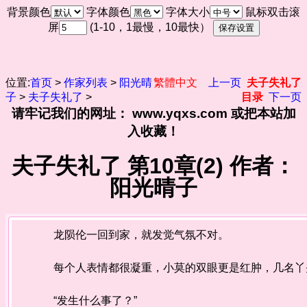
背景颜色
字体颜色
字体大小
鼠标双击滚
屏
(1-10，1最慢，10最快）
位置:
首页
>
作家列表
>
阳光晴
繁體中文
上一页
夫子失礼了
子
>
夫子失礼了
>
目录
下一页
请牢记我们的网址： www.yqxs.com 或把本站加
入收藏！
夫子失礼了 第10章(2) 作者：
阳光晴子
龙陨伦一回到家，就发觉气氛不对。
每个人表情都很凝重，小莫的双眼更是红肿，几名丫头
“发生什么事了？”