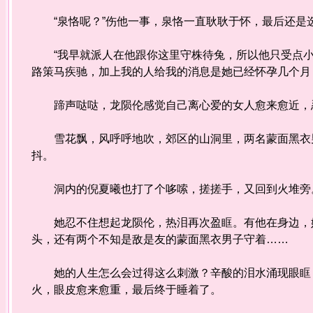
“泉恪呢？”伤他一事，泉恪一直耿耿于怀，最后还是
“我早就派人在他跟你这里守株待兔，所以他只受点小
路策马疾驰，加上我的人给我的消息是她已经怀孕几个月
蹄声哒哒，龙陨伦感觉自己离心爱的女人愈来愈近，
雪花飘，风呼呼地吹，郊区的山洞里，两名蒙面黑衣男
抖。
洞内的倪夏曦也打了个哆嗦，搓搓手，又回到火堆旁
她忍不住想起龙陨伦，热泪再次盈眶。有他在身边，她
头，还有两个不知是敌是友的蒙面黑衣男子守着……
她的人生怎么会过得这么刺激？辛酸的泪水涌现眼眶，
火，眼皮愈来愈重，最后终于睡着了。