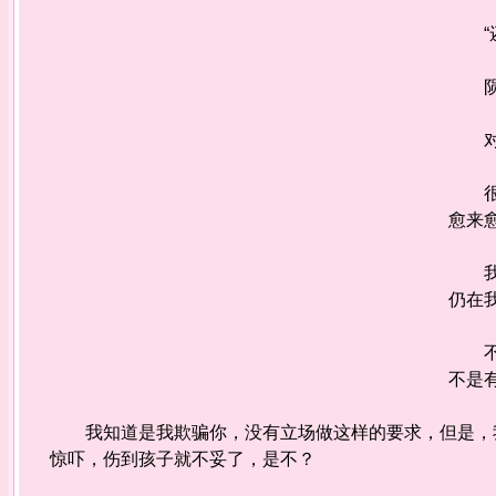
“还
陨
对不
很抱
愈来
我知
仍在
不然
不是
我知道是我欺骗你，没有立场做这样的要求，但是，我
惊吓，伤到孩子就不妥了，是不？