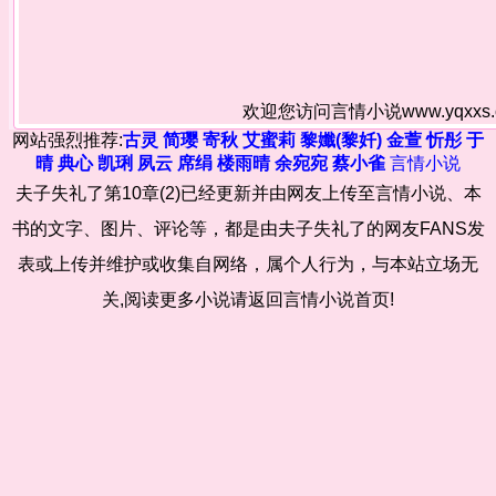
欢迎您访问言情小说www.yqxx
网站强烈推荐:
古灵
简璎
寄秋
艾蜜莉
黎孅(黎奷)
金萱
忻彤
于
晴
典心
凯琍
夙云
席绢
楼雨晴
余宛宛
蔡小雀
言情小说
夫子失礼了第10章(2)已经更新并由网友上传至言情小说、本
书的文字、图片、评论等，都是由夫子失礼了的网友FANS发
表或上传并维护或收集自网络，属个人行为，与本站立场无
关,阅读更多小说请返回言情小说首页!