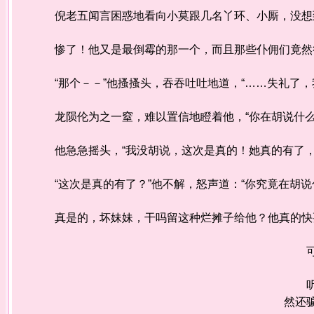
倪老五闻言困惑地看向小莫跟几名丫环、小厮，没想到
惨了！他又是最倒霉的那一个，而且那些仆佣们竟然
“那个－－”他搔搔头，吞吞吐吐地道，“……失礼了，
龙陨伦为之一窒，难以置信地瞪着他，“你在胡说什么
他急急摇头，“我没胡说，这次是真的！她真的有了，
“这次是真的有了？”他不解，怒声道：“你究竟在胡说
真是的，坏妹妹，干吗留这种烂摊子给他？他真的快
可不
听完
然还