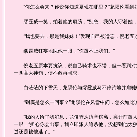
“你怎么会来？你说你知道夏曦在哪里？”龙陨伦看到
缪霆威一笑，拍着他的肩膀，“别急，我的人守着她，
“我也要去，那是我妹妹！”发现自己被遗忘，倪老五
缪霆威狂妄地睨他一眼，“你跟不上我们。”
倪老五原本要抗议，说自己骑术也不错，但一看到对方
一匹高大神驹，便不敢再强求。
白茫茫的下雪天，龙陨伦与缪霆威马不停蹄地并肩驰
“到底是怎么一回事？”龙陨伦在风雪中问，怎么如此
“我的人给了我消息，龙俊秀从边塞逃离，离开前跟人
一眼，“担心你会出事，我立即派人追杀他，没想到他太
过还是被他逃了。”