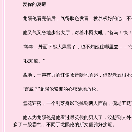
爱你的夏曦
龙陨伦看完信后，气得脸色发青，教养极好的他，不
他又气又急地步出大厅，对着小厮大吼，“备马！快！
“等等，外面下起大风雪了，也不知她往哪里去－－”
“我知道。”
蓦地，一声有力的狂傲嗓音陡地响起，但倪老五根本
“霆威？”龙陨伦紧绷的心弦陡地放松。
雪花狂落，一个利落身影飞掠到两人面前，倪老五眨了
他以为龙陨伦是他看过最英俊的男人了，没想到人外有
多了一股霸气，不同于龙陨伦的斯文儒雅好接近。