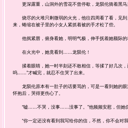
更深露重，山洞外的雪花不曾停歇，龙陨伦骑着黑马来
烧尽的火堆只剩微弱的火光，他往四周看了看，见到另
来，蜷缩在被子里的小女人紧抓着被的手才松了些。
他抿紧唇，俯身看她，明明气极，伸手抚着她额际的动
在火光中，她竟看到……龙陨伦！
揉着眼睛，她一时半刻还不敢相信，等揉了好几次，面
呜……”才喊完，就忍不住哭了出来。
龙陨伦原本有一肚子的话要骂的，可是一看到她的眼泪
怀抱后，哭得更伤心了。
“嘘……不哭，没事……没事了。”他频频安慰，但她
“你一定还没有看到我写给你的信，不然，你不会对我这