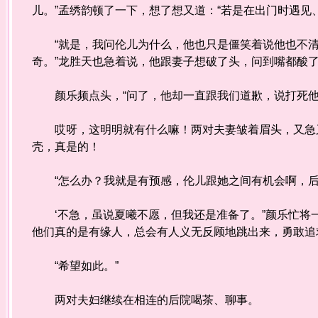
儿。”孟绣韵顿了一下，想了想又道：“若是在出门时遇见
“就是，我问伦儿为什么，他也只是僵笑着说他也不清
奇。”龙胜天也急着说，他跟妻子想破了头，问到嘴都酸了
颜乐频点头，“问了，他却一直跟我们道歉，说打死他
哎呀，这明明就有什么嘛！两对夫妻皱着眉头，又急又
壳，真是的！
“怎么办？我就是有预感，伦儿跟她之间有机会啊，后
‘不急，虽说夏曦不愿，但我还是准备了。”颜乐忙将一
他们真的是有缘人，总会有人义无反顾地跳出来，勇敢追
“希望如此。”
两对夫妇继续在相连的后院喝茶、聊事。