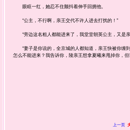
眼眶一红，她忍不住颤抖着伸手回拥他。
“公主，不行啊，亲王交代不许人进去打扰的！”
“旁边这名粗人都能进来了，我堂堂朝英公主，又是亲
“妻子是你说的，全京城的人都知道，亲王快被你缠到
怎么不能进来？我告诉你，陵亲王想拿夏曦来甩掉你，但
上一页