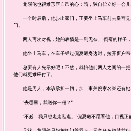
龙陨伦也很难形容自己的心：隋，独自伫立好一会儿
一个时辰后，他步出家门，正要坐上马车前去皇宫见皇
门。
两人再次对视，她的表情是一副无奈、‘倒霉的样子，
他坐上马车，在车子经过倪夏曦身边时，拉开窗户帘子
总要有人先示好吧！不然，就怕他们两人之间的一把火
他们就更难应付了。
他是男人，本该承担一切，加上事关倪家名誉还有她
“去哪里，我送你一程？”
“不必，我只想走走逛逛。”倪夏曦不愿看他，目视正
见状，龙陨伦只好把闭门羹吞下，示意马车继续前行