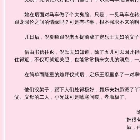
她在后面对马车做了个大鬼脸。只是，一见马车在转角
跟龙陨伦之间的情缘吗？可是有些事，根本强求不来的啊
几日后，倪夏曦跟倪老五提前成了定乐王夫妇的义子
借由书信往返，倪氏夫妇知道，除了五儿可以因此得到
住得近，不仅可就近关照，也能常常捎来女儿的消息，一
在简单而隆重的跪拜仪式后，定乐王府里多了一对率
他们没架子，跟下人们处得极好，颜乐夫妇虽派了丫环
父、义母的二人，小兄妹可是嘘寒问暖，孝顺极了。
除了
妇很
后，