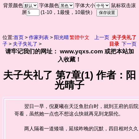
背景颜色
字体颜色
字体大小
鼠标双击滚
屏
(1-10，1最慢，10最快）
位置:
首页
>
作家列表
>
阳光晴
繁體中文
上一页
夫子失礼了
子
>
夫子失礼了
>
目录
下一页
请牢记我们的网址： www.yqxs.com 或把本站加
入收藏！
夫子失礼了 第7章(1) 作者：阳
光晴子
翌日一早，倪夏曦在天泛鱼肚白时，就到王府的后院走
哥看，虽然她一点也不想这么快就再见到龙陨伦。
两人隔着一道矮墙，延续昨晚的沉默，四目相对久久，