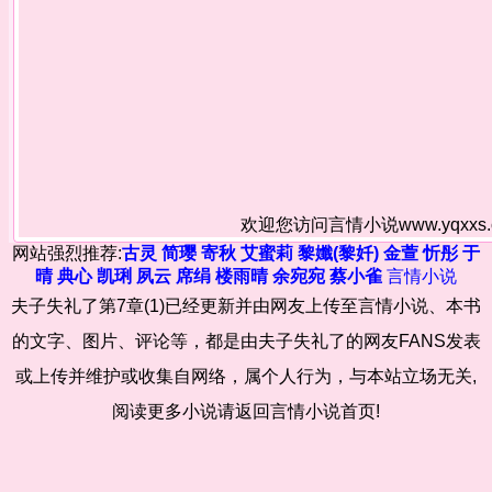
欢迎您访问言情小说www.yqxx
网站强烈推荐:
古灵
简璎
寄秋
艾蜜莉
黎孅(黎奷)
金萱
忻彤
于
晴
典心
凯琍
夙云
席绢
楼雨晴
余宛宛
蔡小雀
言情小说
夫子失礼了第7章(1)已经更新并由网友上传至言情小说、本书
的文字、图片、评论等，都是由夫子失礼了的网友FANS发表
或上传并维护或收集自网络，属个人行为，与本站立场无关,
阅读更多小说请返回言情小说首页!