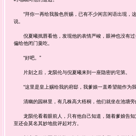
“拜你一再给我脸色所赐，已有不少闲言闲语出现，这
说。
倪夏曦抿唇看他，发现他的表情严峻，眼神也没有过去
偏给他闭门羹吃。
“好吧。”
片刻之后，龙陨伦与倪夏曦来到一座隐密的宅第。
“这里是皇上赐给我的府邸，我爹娘一直希望能作为我
清幽的园林里，有几株高大梧桐，他们就坐在池塘旁的
龙陨伦看着眼前人，只有他自己知道，随着爹娘告知定
至还会莫名其妙地批评起对方。