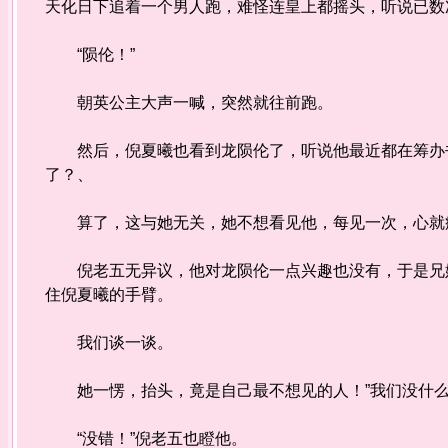
天化日下追着一个男人跑，难怪连皇上都摇头，听说已数
“陨伦！”
朝英公主大声一喊，突然就往前跑。
然后，倪夏曦也看到龙陨伦了，听说他最近都在筹办书
了？、
算了，这与她无关，她不想看见他，每见一次，心就痛一
倪老五无异议，他对龙陨伦一点兴趣也没有，于是兄妹
住倪夏曦的手臂。
我们谈一谈。
她一愣，抬头，竟是自己最不想见的人！”我们没什么
“没错！”倪老五也瞪他。