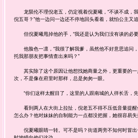
龙陨伦不理倪老五，仍定视着倪夏曦，“不谈不成，我
倪五哥？”他一边问一边还不停地回头看着，就怕公主又追
但倪夏曦甩掉他的手，“我还是认为我们没有谈的必要
他脸色一凛，“我很了解我爹，虽然他不好意思追问，
托我那朋友把事情查出来吗？”
其实除了这个原因让他想找她商量之外，更重要的一点
次，不是像在府里时那样，总是匆匆一眼。
“你们这样太醒目了，这里的人跟南城的人徉长舌，先
看到两人在大街上拉扯，倪老五不得不压低音量提醒他
怎么办？他对妹妹的自制能力一点都没把握，她很容易失
倪夏曦眼睛一转。可不是吗？街道两旁不知何时冒出一
时地瞄向他们这边。