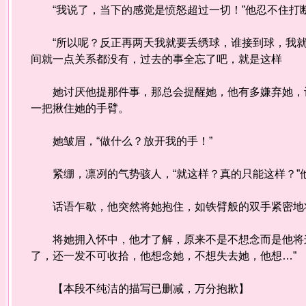
“我说了，当下的感觉是愤怒超过一切！”他忍不住打
“所以呢？反正再两天我就要丢绣球，谁接到球，我就
间就一点关系都没有，过去的事全忘了吧，就是这样
她讨厌他提那件事，那总会提醒她，他有多嫌弃她，让
一把揪住她的手臂。
她皱眉，“做什么？放开我的手！”
紧绷，凛冽的气势骇人，“就这样？真的只能这样？”
话语乍歇，他突然将她抱住，如铁臂般的双手紧密地
将她拥入怀中，他才了解，原来不是不想念而是他将这
了，还一发不可收拾，他想念她，不想失去她，他想…”
【本段不纯洁的描写已删减，万分抱歉】