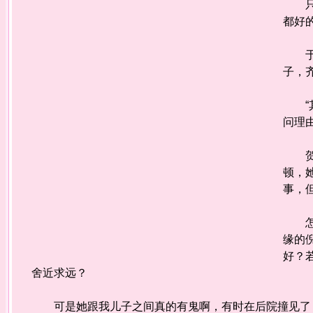
只是
都好
于是
子，
“其
问理
贺宜
顿，
事，
怎么
缘的
好？
舍近求远？
可是她跟我儿子之间真的有鬼啊，有时在后院撞见了，