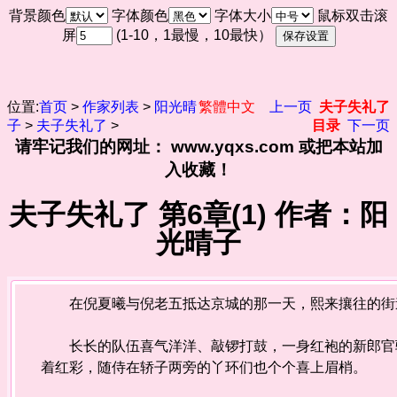
背景颜色
字体颜色
字体大小
鼠标双击滚
屏
(1-10，1最慢，10最快）
位置:
首页
>
作家列表
>
阳光晴
繁體中文
上一页
夫子失礼了
子
>
夫子失礼了
>
目录
下一页
请牢记我们的网址： www.yqxs.com 或把本站加
入收藏！
夫子失礼了 第6章(1) 作者：阳
光晴子
在倪夏曦与倪老五抵达京城的那一天，熙来攘往的街
长长的队伍喜气洋洋、敲锣打鼓，一身红袍的新郎官骑
着红彩，随侍在轿子两旁的丫环们也个个喜上眉梢。