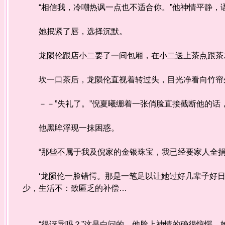
“相信我，冷嘲热讽一点也不适合你。”他神情平静，
她抿紧了唇，选择沉默。
龙陨伦跟店小二要了一间包厢，在小二送上茶点跟茶水
坎一口茶后，龙陨伦直视着转过头，目光净看向竹帘外
－－”失礼了。”倪夏曦绷着一张俏脸直接截断他的话，
他黑眸浮现一抹困惑。
“那些不属于我及倪家的金银珠宝，我已经要家人全捐
‘龙陨伦一脸错愕。那是一笔足以让她过好几辈子好日
少，生活不：致匾乏的补偿…
“很讶异吗？”这是白问的，他脸上神情的确很惊愕，她