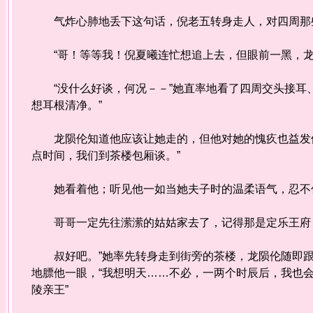
气炸心肺地丢下这句话，倪老五转身走人，对四周那些
“哥！等等我！倪夏曦连忙想追上去，但眼前一黑，龙陨
“没什么好谈，何况－－”她直率地看了四周交头接耳、
想耳根清净。”
龙陨伦知道他应该让她走的，但他对她的愧疚也益发倍
点时间，我们到茶楼包厢谈。”
她看着他；听见他一如当她夫子时的温柔语气，忍不
哥哥一定先往潆潆的姑姑家去了，记得那是定乐王府，
叔好吧。”她率先转身走到街旁的茶楼，龙陨伦随即跟
地膘他一眼，“我想明天……不必，一两个时辰后，我也
陵亲王”