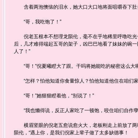
含着两泡懊恼的泪水，她大口大口地将面咀嚼吞下肚
“哥，我吃饱了！”
倪老五根本不想理龙陨伦，毫不在乎地稀里呼噜吃光一
后，几才难得端起五哥的架子，凶巴巴地看了妹妹的碗一
人了！”
“哥！”倪夏曦瞪大了跟。干吗将她能吃的秘密这么大
“怎样？怕他知道你食量惊人？怕他知道他住在咱们家
“哥！”她狠狠瞪着他，“别说了！”
“我也懒得说，反正人家吃了一顿饱，咬住咱们自作孽
横眉竖眼的倪老五愈说愈火大，老板刚走上前放了两碗
陨伦，“遇上你，是我们倪家上辈子做了太多缺德事！