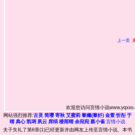
上一页
欢迎您访问言情小说www.yqxx
网站强烈推荐:
古灵
简璎
寄秋
艾蜜莉
黎孅(黎奷)
金萱
忻彤
于
晴
典心
凯琍
夙云
席绢
楼雨晴
余宛宛
蔡小雀
言情小说
夫子失礼了第6章(1)已经更新并由网友上传至言情小说、本书