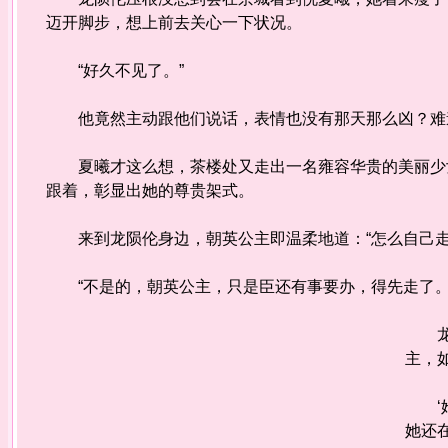
迈开脚步，想上前去关心一下状况。
“好久不见了。”
他竟然主动跟他们说话，表情也没有那天那么凶？难
夏曦才这么想，茶楼处又走出一名雍容华贵的美丽少女
跟着，彰显出她的尊贵架式。
来到龙陨伦身边，朝英公主即温柔地道：“怎么自己走
“不是的，朝英公主，只是臣还有事要办，得先走了。
龙陨
主，
‘她
她还