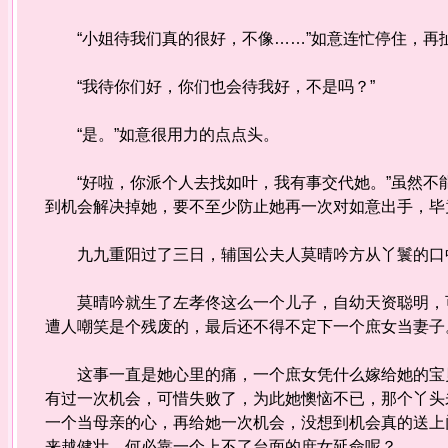
“小姐待我们真的很好，不像……”如意连忙停住，再
“我待你们好，你们也会待我好，不是吗？”
“是。”如意很用力的点点头。
“好啦，你派个人去找如叶，我有事交代她。”虽然不
到机会解决掉她，要不至少防止她再一次对如意出手，毕
九九重阳过了三日，辅国公夫人莫晴吟方从丫鬟的口
莫晴吟就生了左孝佟这么一个儿子，自幼天资聪明，可
遭人嘲笑是个残废的，最后还不得不定下一个庶女当妻子
这事一直是她心里的痛，一个庶女凭什么嫁给她的宝贝
有过一次机会，可惜失败了，为此她懊恼不已，那个丫头
一个当母亲的心，再给她一次机会，没想到机会真的送上
来越健壮，何必靠一个上不了台面的庶女延命呢？