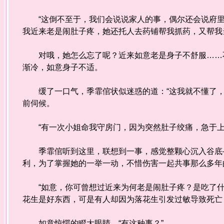
“这倒不至于，我们会说说家人的事，偶尔还会说府里其
我近来老是闹肚子疼，她还托人去药铺帮我抓药，又帮我
对哦，她怎么忘了呢？近来如意老是身子不舒服……不
渐冷，如意身子不适。
缓了一口气，季霏倌状似迷惑的道：“这我就不懂了，
前伺候。
“有一次小姐命我守房门，因为突然肚子绞痛，急于上
季霏倌听到这里，联想到一事，感觉整颗心沉入谷底—
利，为了掌握她的一举一动，不惜伤害一起共事那么多年
“如意，你可曾想过近来为何老是闹肚子疼？是吃了什
花生是好东西，可是有人却因为落花生引发过敏导致死亡
如意惊愕的瞪大眼睛，“有这种事？”