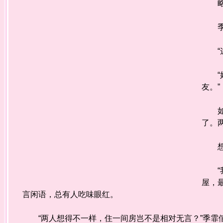
略一
季霏
“这
“好
友。”
如意
了。
想了
“我
屋，
言闲语，总有人吃味眼红。
“两人想得不一样，住一间房岂不是相对无言？”季霏