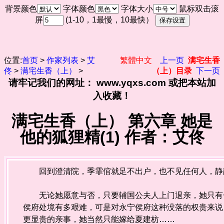
背景颜色
字体颜色
字体大小
鼠标双击滚
屏
(1-10，1最慢，10最快）
位置:
首页
>
作家列表
>
艾
繁體中文
上一页
满宅生香
佟
>
满宅生香（上）
>
（上）目录
下一页
请牢记我们的网址： www.yqxs.com 或把本站加
入收藏！
满宅生香（上） 第六章 她是
他的狐狸精(1) 作者：艾佟
回到澄清院，季霏倌就足不出户，也不见任何人，静
无论她愿意与否，只要辅国公夫人上门退亲，她只有一
侯府处境有多艰难，可是对永宁侯府这种没落的权贵来说
更显贵的亲事，她当然只能嫁给夏建枋……