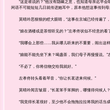
“这是谁说的？”他没有隐瞒之意，也知道母亲迟早会
闲语不可能短短几日就传进她耳中，原本他想这事传到母
莫晴吟恶狠狠的瞪大眼睛，“这事在京城已经传遍了，
“娘在酒楼或是茶馆听见的？”左孝佟状似不经意的看
“我哪会上那些……我从哪儿听来的不重要，闹出这样
“娘能不能先坐下来？喝盏茶，我们母子再慢慢说。”
“不必了，你将信物交给我就好。”
左孝佟转头看着琴音，“你让长茗进来伺候。”
莫晴吟闻言皱眉，“长茗笨手笨脚的，哪懂得伺候人？
“我觉得长茗很好，至少他不会拖拖拉拉将我的话当成