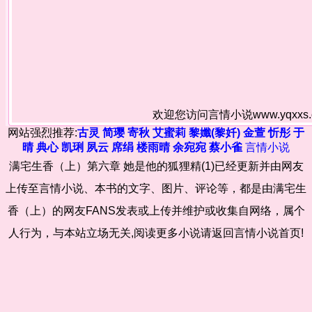
欢迎您访问言情小说www.yqxx
网站强烈推荐:
古灵
简璎
寄秋
艾蜜莉
黎孅(黎奷)
金萱
忻彤
于
晴
典心
凯琍
夙云
席绢
楼雨晴
余宛宛
蔡小雀
言情小说
满宅生香（上）第六章 她是他的狐狸精(1)已经更新并由网友
上传至言情小说、本书的文字、图片、评论等，都是由满宅生
香（上）的网友FANS发表或上传并维护或收集自网络，属个
人行为，与本站立场无关,阅读更多小说请返回言情小说首页!