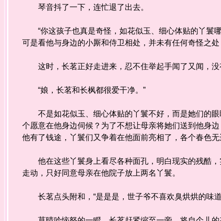
琴音抖了一下，连忙退了出去。
“你这孩子也真是奇怪，如花似玉、细心体贴的丫鬟哪
可是看他与身边的小厮和侍卫相处，并未有任何奇怪之处
这时，长茗正好走进来，忍不住举起手闻了又闻，没
“娘，长茗和长枫都很爱干净。”
不是如花似玉、细心体贴的丫鬟不好，而是她们的眼睛
个愿意在他身边伺候？为了不想让母亲将她们送到他身边
他有了钱途，丫鬟们又争着在他面前亮相了，各个春色无
他在这些丫鬟身上看尽各种面孔，明白现实的残酷，实
走动，只好同意母亲在他院子放上两名丫鬟。
长茗点头附和，“是是是，世子爷不喜欢臭烘烘的味道
莫晴吟恼怒的一瞪，长茗赶紧缩至一旁，将自个儿的