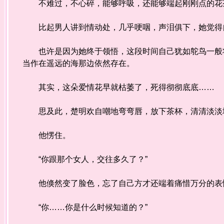
不难过，不心碎，能够呼吸，还能够端起刚刚点的花
比起男人讲到情动处，几乎哽咽，声泪俱下，她觉得
也许是因为她终于领悟，这段时间自己犹如鸵鸟一般将
当作在遥远的海那边依然存在。
其实，这朵爱情花早就枯萎了，死得彻彻底底……
思及此，楚明欢自嘲地弯弯唇，放下茶杯，清清淡淡地
他愣住。
“你跟那个女人，交往多久了？”
他倏然变了脸色，忘了自己方才还端着痛惜万分的表
“你……你是什么时候知道的？”