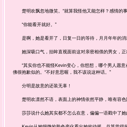
楚明欢飘忽地微笑。“就算我怪他又能怎样？感情的事
“你能看开就好。”
是啊，她是看开了，日复一日的等待，月月年年的消磨
她深吸口气，抬眸直视面前这对亲密相偎的男女，正
“其实你也不能怪Kevin变心，你想想，哪个男人愿
佛很抱歉似的。“不好意思喔，我不该说这种话。”
分明是故意的还装无辜！
楚明欢凛然不语，表面上的神情依然平静，唯有容色隐
莎莎说什么她其实都不怎么在意，偏偏一语戳中了她
Kevin从她细微的脸色变化看出她的动摇，总算觉得