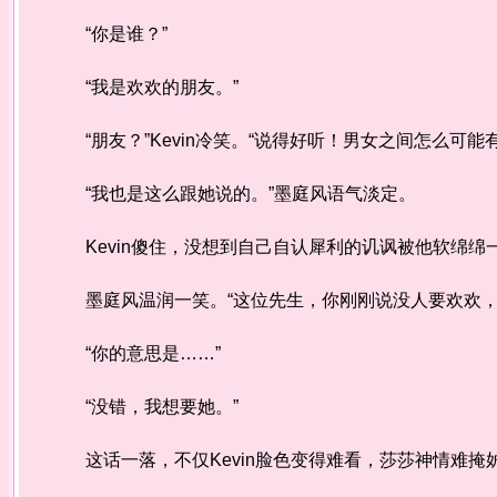
“你是谁？”
“我是欢欢的朋友。”
“朋友？”Kevin冷笑。“说得好听！男女之间怎么可能
“我也是这么跟她说的。”墨庭风语气淡定。
Kevin傻住，没想到自己自认犀利的讥讽被他软绵绵
墨庭风温润一笑。“这位先生，你刚刚说没人要欢欢，
“你的意思是……”
“没错，我想要她。”
这话一落，不仅Kevin脸色变得难看，莎莎神情难掩