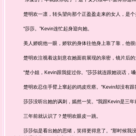
楚明欢一凛，转头望向那个正盈盈走来的女人，是个美
“莎莎。”Kevin连忙起身迎向她。
美人娇睨他一眼，娇软的身体往他身上靠了靠，他很
楚明欢注视着这刻意在她面前展现的亲密，镜片后的
“楚小姐，Kevin跟我提过你。”莎莎就连跟她说话，
楚明欢忍住手臂上窜起的鸡皮疙瘩。“Kevin却没有跟
莎莎没听出她的讽刺，嫣然一笑。“我跟Kevin是三年
三年前就认识了？楚明欢眼皮一跳。
莎莎似是看出她的思绪，笑得更得意了。“那时候我没