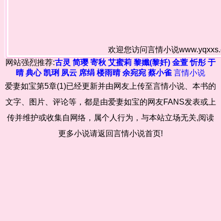
欢迎您访问言情小说www.yqxx
网站强烈推荐:
古灵
简璎
寄秋
艾蜜莉
黎孅(黎奷)
金萱
忻彤
于
晴
典心
凯琍
夙云
席绢
楼雨晴
余宛宛
蔡小雀
言情小说
爱妻如宝第5章(1)已经更新并由网友上传至言情小说、本书的
文字、图片、评论等，都是由爱妻如宝的网友FANS发表或上
传并维护或收集自网络，属个人行为，与本站立场无关,阅读
更多小说请返回言情小说首页!