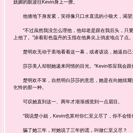
妩媚的眼波往Kevin身上一撩。
他倏地下身发紧，笑得像只口水直流的小狼犬，渴望
“不过虽然我没怎么理他，他却老是跟在我后头，只要我
上他了。”涂着彩色蔻丹的玉指在他鼻尖上俏皮地点了点
楚明欢无动于衷地看着这一幕，或者该说，她逼自己
莎莎美人却朝她递来同情的目光。“Kevin答应我会跟
楚明欢不笨，自然明白莎莎的意思，她是在向她炫耀她
乞怜的那一种。
可叹她直到这一、两年才渐渐感觉到一点眉目。
“我说楚小姐，Kevin也算对你仁至义尽了，你不会怪
骗了她三年，对她说了三年的谎，叫做仁至义尽？