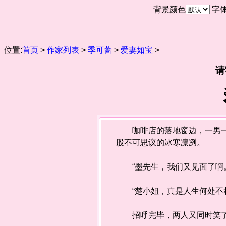
背景颜色
字
位置:
首页
>
作家列表
>
季可蔷
>
爱妻如宝
>
请
咖啡店的落地窗边，一男一女
股不可思议的冰寒凛冽。
“墨先生，我们又见面了啊。
“楚小姐，真是人生何处不相
招呼完毕，两人又同时笑了笑