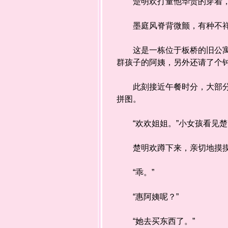
楚明欢打量他华贵的穿着，忽
墨庭风脊背微颤，有种不祥
这是一栋位于板桥的旧公寓，
群孩子的阿姨，另外还请了个
此刻接近午餐时分，大部分的
拼图。
“欢欢姐姐。”小女孩看见楚
楚明欢蹲下来，亲切地摸摸她
“乖。”
“惠阿姨呢？”
“她去买东西了。”