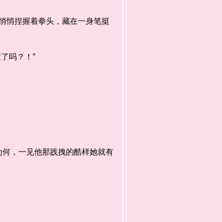
悄捏握着拳头，藏在一身笔挺
了吗？！”
何，一见他那践拽的酷样她就有