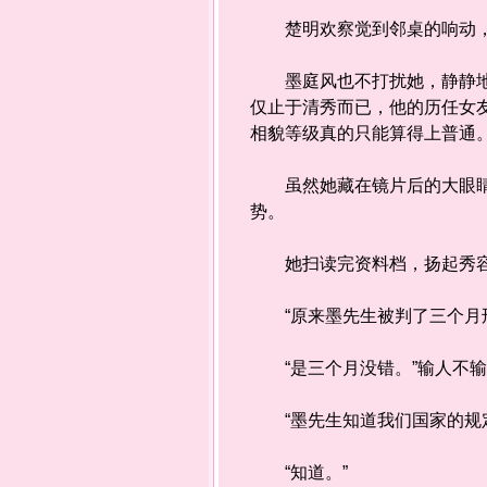
楚明欢察觉到邻桌的响动，却
墨庭风也不打扰她，静静地等
仅止于清秀而已，他的历任女
相貌等级真的只能算得上普通
虽然她藏在镜片后的大眼睛很
势。
她扫读完资料档，扬起秀容，
“原来墨先生被判了三个月刑
“是三个月没错。”输人不输
“墨先生知道我们国家的规定
“知道。”