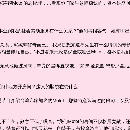
锁Motel的总经理……看来你们家生意挺赚钱的，资本雄厚啊
业跟我的社会劳动服务有什么关系？”他问得很客气，她却听出
系，就纯粹好奇而已。“我只是想知道墨先生有什么特别的专长能
相当佩服自己。“不过看来无论是保全或经营Motel，都不是我们
意地倾过身来，墨亮的星眸直视她。“如果‘爱恩园’想帮那些
。”
l那种地方开房间？这人的脑袋在想什么！
目介绍台湾几家知名的Motel，那些特意装潢过的房间，以及
自在，刻意压低了嗓音。“我们Motel的房间不仅格局宽敞，
跳，躺着还可以欣赏天花板上的镜子，有按摩浴白让他们玩水，