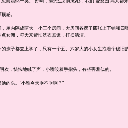
而嫣然一笑。“好啊，墨先生如此热心，我们‘爱恩园’高兴都来
预感。
屋内隔成两大一小三个房间，大房间各摆了四张上下铺和四张
钟点女佣，每天来帮忙洗衣煮饭，打扫清洁。
孩子都去上学了，只有一个五、六岁大的小女生抱着个破旧的
明欢，怯怯地喊了声，小嘴咬着手指头，有些害羞似的。
的头。“小雅今天乖不乖啊？”