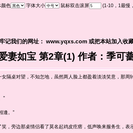
体颜色
字体大小
鼠标双击滚屏
(1-10，1最
牢记我们的网址： www.yqxs.com 或把本站加入收
爱妻如宝 第2章(1) 作者：季可
隔桌对望，不知怎地，虽然两人脸上都盈着淡淡笑意，那周转
”
逢。”
，旁边那桌情侣看了莫名起鸡皮疙瘩，低声唤来服务生，表示