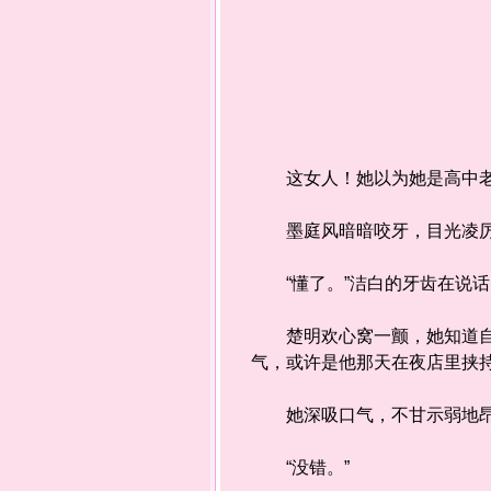
这女人！她以为她是高中老
墨庭风暗暗咬牙，目光凌厉
“懂了。”洁白的牙齿在说话
楚明欢心窝一颤，她知道自己
气，或许是他那天在夜店里挟
她深吸口气，不甘示弱地昂了
“没错。”