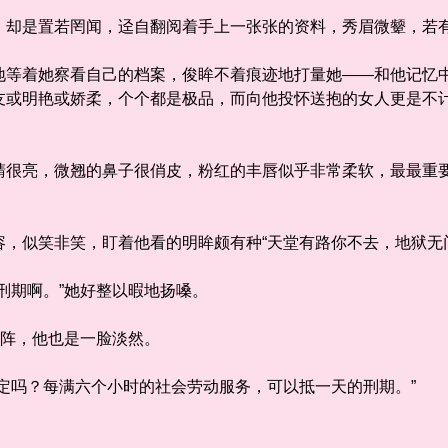
是置若罔闻，迳自翻阅着手上一张张的资料，秀眉微颦，若
着她察看自己的档案，俊眸不着痕迹地打量她——和他记忆中
友或明艳或娇柔，个个都是极品，而向他投怀送抱的女人更是不
。
亮，微翘的鼻子很俏皮，粉红的丰唇似乎非常柔软，最最重要
似笑非笑，盯着他看的明眸颇有种“天堂有路你不去，地狱无门
期啊。”她好整以暇地扬嗓。
阵，他也是一脸淡然。
吗？每满六个小时的社会劳动服务，可以抵一天的刑期。”