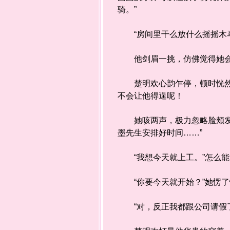
骑。”
“房间里干么放什么摇摇木马
他剑眉一挑，仿佛觉得她会
楚明欢心韵乍停，顿时恍然，
不会让他得逞呢！
她咳两声，极力忽略脸颊发烫
墨先生安排好时间……”
“我想今天就上工。”怎么能
“你要今天就开始？”她愣了
“对，反正我都跟公司请假了