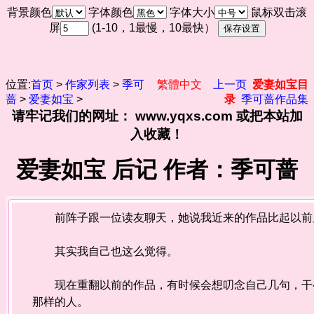
背景颜色
字体颜色
字体大小
鼠标双击滚
屏
(1-10，1最慢，10最快）
位置:
首页
>
作家列表
>
季可
繁體中文
上一页
爱妻如宝目
蔷
>
爱妻如宝
>
录
季可蔷作品集
请牢记我们的网址： www.yqxs.com 或把本站加
入收藏！
爱妻如宝 后记 作者：季可蔷
前阵子跟一位读友聊天，她说我近来的作品比起以前
其实我自己也这么觉得。
现在重翻以前的作品，有时候会想叨念自己几句，干么
那样的人。