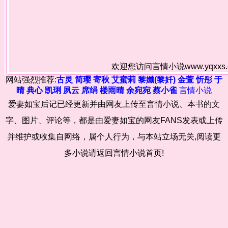
欢迎您访问言情小说www.yqxx
网站强烈推荐:
古灵
简璎
寄秋
艾蜜莉
黎孅(黎奷)
金萱
忻彤
于
晴
典心
凯琍
夙云
席绢
楼雨晴
余宛宛
蔡小雀
言情小说
爱妻如宝后记已经更新并由网友上传至言情小说、本书的文
字、图片、评论等，都是由爱妻如宝的网友FANS发表或上传
并维护或收集自网络，属个人行为，与本站立场无关,阅读更
多小说请返回言情小说首页!