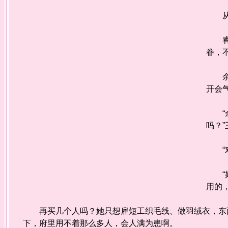
从厨
睿园
眷，
余敏
开会
“余
吗？
“对
“姑
用的
再买几个人吗？她只想雇短工织毛线、做羽绒衣，东西
下，府里用不着那么多人，会人满为患啊。