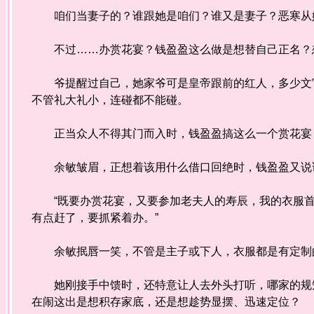
咱们当妻子的？谁跟她是咱们？谁又是妻子？恶寒从
不过……办赏花宴？钱盈盈这么做是想替自己正名？想
爷提醒过自己，她家爷可是皇帝跟前的红人，多少文官
不管礼大礼小，连碰都不能碰。
正当众人不得其门而入时，钱盈盈搞这么一个赏花宴，
余敏皱眉，正想着该用什么借口回绝时，钱盈盈又说
“既要办赏花宴，又要参加老夫人的寿辰，我的衣服首
有点赶了，要抓紧着办。”
余敏抿唇一笑，不管是主子或下人，衣服都是有定制
她刚接手中馈时，还特意让人去外头打听，哪家的规矩
在闹这出是想积存家底，还是想趁势显摆、迅速定位？