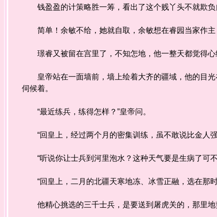
钱盈盈的计策略胜一筹，看出了这个贱丫头不就欺负
简单！余敏不给，她就自取，余敏想在睿园当家作主，
璟睿又被留在宫里了，不知怎地，他一整天都觉得心
皇帝站在一面墙前，墙上绘着大齐的疆域，他的目光在
伺候着。
“最近练兵，练得怎样？”皇帝问。
“回皇上，经过两个月的密集训练，虽不敢说比金人强
“听说你让士兵到河里泡水？这种天气要是生病了可不
“回皇上，二月的北疆天寒地冻、冰雪正融，选在那时
他精心挑选的三千士兵，是要送到屠虎关的，那里地