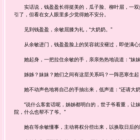
实话说，钱盈盈长得挺美的，瓜子脸、柳叶眉，一双娇
引了，但看在女人眼里多少觉得她不安分。
见到钱盈盈，余敏屈膝为礼，“大奶奶。”
从余敏进门，钱盈盈脸上的笑容就没褪过，即使满心妒
她起身，一把拉住余敏的手，亲亲热热地说道：“妹妹
姊姊？妹妹？她们之间有这层关系吗？一阵恶寒生起，
她不动声色地将自己的手抽出来，低声道：“还请大奶
“说什么客套话呢，姊姊都明白的，世子爷看重，让妹
院，什么也帮不了爷。”
她在等余敏懂事，主动将权分些出来，以换取日后的顺