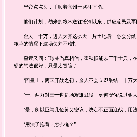
皇帝点点头，手顺着衮州一路往下指。
他们计划，劫来的粮米送往汾河以东，供应流民及军队
金人二十万，进入大齐这么大一片土地后，必会分散，
粮草的情况下这场仗并不难打。
皇帝又问：“璟睿当真相信，霍秋帼能以三千士兵，在
睿的想法很好，只是太冒险了。
“回皇上，两国开战之初，金人不会立即集结二十万大
“一、两万对三千也是场艰难战役，更何况你说过金人
“是，所以臣与几位舅父密议，决定不正面迎战，用法
“用法子拖着？怎么拖？”