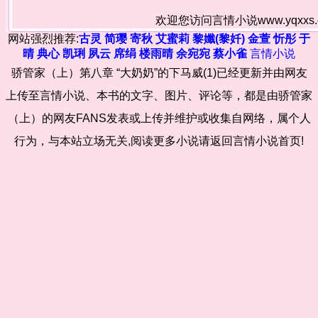
欢迎您访问言情小说www.yqxx
网站强烈推荐:
古灵
简璎
寄秋
艾蜜莉
黎孅(黎奷)
金萱
忻彤
于
晴
典心
凯琍
夙云
席绢
楼雨晴
余宛宛
蔡小雀
言情小说
骄管家（上）第八章 “大奶奶”的下马威(1)已经更新并由网友
上传至言情小说、本书的文字、图片、评论等，都是由骄管家
（上）的网友FANS发表或上传并维护或收集自网络，属个人
行为，与本站立场无关,阅读更多小说请返回言情小说首页!