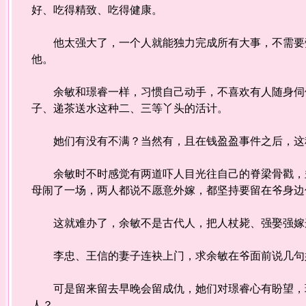
好、吃得精致、吃得健康。
他太强大了，一个人就能独力完成所有大事，不需要旁
他。
余敏和璟睿一样，习惯自己动手，不喜欢有人随身伺候
子、递茶送水这种二、三等丫头的活计。
她们有没有不满？当然有，且在钱盈盈事件之后，这
余敏时不时感觉有两道吓人目光往自己的脊梁骨戳，鸯
母闹了一场，两人都说不愿意外嫁，都坚持要留在爷身边
这就难办了，余敏不是古代人，把人杖毙、强娶强嫁
李忠、王信的妻子连袂上门，求余敏在爷面前说几句
可是留来留去早晚会留成仇，她们对璟睿心有盼望，现
人？