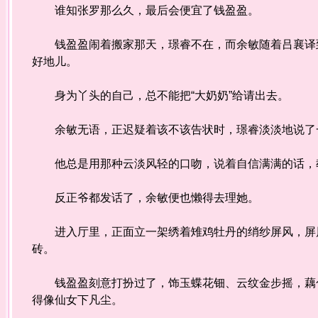
谁知张罗那么久，最后会便宜了钱盈盈。
钱盈盈闹着搬家那天，璟睿不在，而余敏随着吕襄译到
好地儿。
身为丫头的自己，总不能把“大奶奶”给请出去。
余敏无语，正迟疑着该不该告状时，璟睿淡淡地说了一
他总是用那种云淡风轻的口吻，说着自信满满的话，
反正爷都发话了，余敏便也懒得去理她。
进入厅里，正面立一架绣着雉鸡牡丹的绡纱屏风，屏风
砖。
钱盈盈刻意打扮过了，饰玉蝶花钿、云纹金步摇，藕色
得像仙女下凡尘。