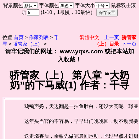
背景颜色
字体颜色
字体大小
鼠标双击滚
屏
(1-10，1最慢，10最快）
位置:
首页
>
作家列表
>
千
繁體中文
上一页
骄管家
寻
>
骄管家（上）
>
（上）目录
下一页
请牢记我们的网址： www.yqxs.com 或把本站加
入收藏！
骄管家（上） 第八章 “大奶
奶”的下马威(1) 作者：千寻
鸡鸣声扬，天边翻起一抹鱼肚白，还没大亮呢，璟睿
这年头当官的不容易，早早出门晚晚回，动不动就要
送走璟睿后，余敏先做完晨间运动，吃过早点才进厨房