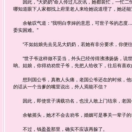
因此，“大奶奶”命人传过几次讯，她都装忙，一忙二
哪知道眼下人家都找上府里老人来给她说道理了，她还能
余敏叹气道：“我明白李婶的意思，可世子爷的态度…
委实困难。”
“不如姑娘先去见见大奶奶，若她有非分要求，你便往
“世子爷这样做不妥当，外头已经传得沸沸扬扬，说世
呐。姑娘，你得劝劝世子爷，先把人给收下，往后有喜欢
想到国公爷，真教人头痛，老国公爷还在的时候，他就
的话从一个当爹的嘴里说出，外人焉能不信？
因此，即使世子满载功名，也没人敢上门结亲，老国公
余敏摇头，她才不会去劝爷，婚姻可是事关一辈子的
不过，钱盈盈那里，确实不应该再躲了。