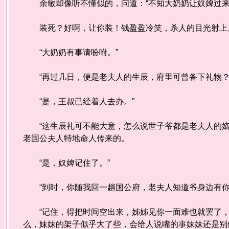
余敏却像听不懂似的，问道：“不知大奶奶让奴婢过来
装死？好啊，让你装！钱盈盈冷笑，杀人的目光射上。
“大奶奶有事请吩咐。”
“再过几日，便是老夫人的生辰，府里可曾备下礼物？
“是，王叔已经着人去办。”
“这生辰礼可不能大意，怎么说世子爷都是老夫人的嫡
老国公夫人特地命人传来的。
“是，奴婢记住了。”
“到时，你随我回一趟国公府，老夫人知道爷身边有你
“记住，得把时间空出来，姊姊见你一面难也就罢了，
么，妹妹的架子似乎大了些，会给人说嘴的事妹妹还是别