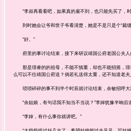
“李叔再看看吧，如果真的雇不到，也只能先买了，时
到时她会让爷和世子爷看清楚，她是不是只是个“裁缝
“好。”
府里的事讨论结束，接下来研议靖国公府老国公夫人
那是璟睿的的祖母，不能不慎重，却也不能招摇，璟睿
么可以不往靖国公府送？倘若礼送得太重，还不知道老夫
琐琐碎碎的事不到半个时辰就讨论结束，余敏招呼大家
“余姑娘，有句话我不知当不当说？”李婶犹豫半晌后
“李婶，有什么事你就讲吧。”
“大奶奶提过好几次了，希望姑娘能过去见见，可姑娘