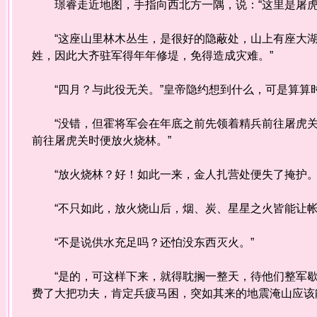
璟睿走近地图，手指向西北方一隅，说：“这里是屠虎
“这座山里林木丛生，是很好的隐蔽处，山上有座大湖
姓，因此大齐驻军得年年修堤，免得造成灾难。”
“四月？与此役无关。”皇帝隐约想到什么，可是算算
“没错，但霍将军会在年底之前先领着精兵前往屠虎关
前往屠虎关时便放火烧林。”
“放火烧林？好！如此一来，金人扎营处便失了掩护。
“不只如此，放火烧山后，烟、炭、星星之火皆能让帐
“不是说供水充足吗？还怕没东西灭火。”
“是的，可这样下来，就得耽搁一整天，待他们整军歇
费了大把功夫，肯定兵疲马困，突如其来的地震淹山应该