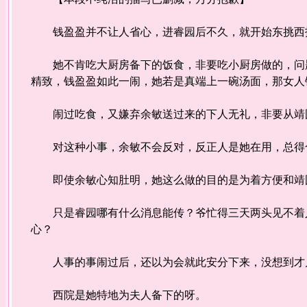
钱盈盈并不让人省心，进睿园后不久，就开始东挑西
她不肯吃大厨房备下的饭食，非要吃小厨房做的，问题
精致，钱盈盈如此一闹，她若是真端上一碗汤面，那女人
闹过吃食，又嫌弃余敏送过来的下人无礼，非要从靖
对这种小事，余敏不会反对，反正人是她在用，总得
即使余敏心知肚明，她这么做的目的是为着方便和靖
只是睿园哪有什么消息能传？爷忙得三天两头见不着人
心？
人事的事闹过后，还以为会就此安分下来，没想到才几
西院是她特地为夫人备下的呀。