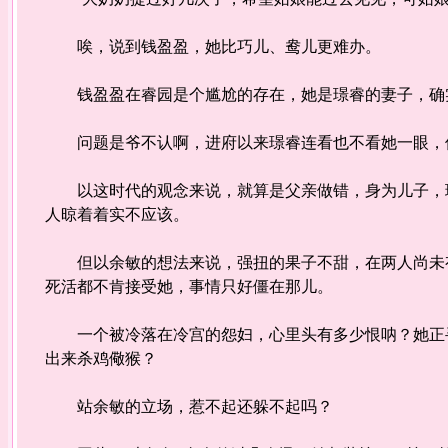
唉，说到钱盈盈，她比巧儿、鸯儿更难办。
钱盈盈在睿园是个尴尬的存在，她是璟睿的妻子，确实
问题是爷不认啊，进府以来璟睿连看也不看她一眼，
以这时代的观念来说，就算是父亲做错，身为儿子，璟
人晾着着实不应该。
但以余敏的想法来说，强扭的果子不甜，在两人尚未有
死活都不肯接受她，事情只好僵在那儿。
一个被冷落在冷宫的怨妇，心里头有多少恨呐？她正寻
出来杀鸡儆猴？
站余敏的立场，惹不起还躲不起吗？