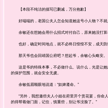
【本段不纯洁的描写已删减，万分抱歉】
好端端的，老国公夫人怎会知道她这号小人物？不就是
余敏还在想她会用什么招式对付自己，原来她没打算在
也好，确定时间地点，就不必终日惶惶不安，成天防
那天爷也会回靖国公府吧？想起爷，余敏心头略安。
这是爷的特殊本事，不必做什么、说什么，光是让她想
的保护范围，就会安全无虞。
余敏低眉顺眼地说道：“奴婢遵命。”
“另外，我想邀些夫人小姐在府里开个赏花宴，你命人
的得帮着做门面，记住，慎重些，别让爷没脸了。”