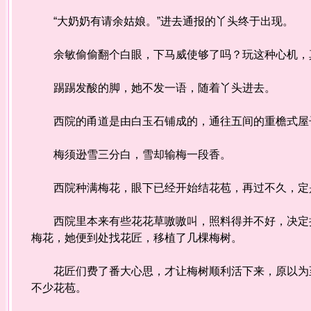
“大奶奶有请余姑娘。”进去通报的丫头终于出现。
余敏偷偷翻个白眼，下马威使够了吗？玩这种心机，
踢踢发酸的脚，她不发一语，随着丫头进去。
西院的甬道是由白玉石铺成的，通往五间的重檐式屋子
梅须逊雪三分白，雪却输梅一段香。
西院种满梅花，眼下已经开始结花苞，再过不久，定
西院里本来有些花花草嗷嗷叫，照料得并不好，决定把
梅花，她便到处找花匠，移植了几棵梅树。
花匠们费了番大心思，才让梅树顺利活下来，原以为至
不少花苞。