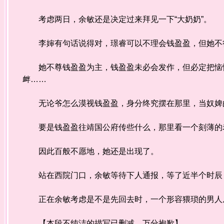
考虑两日，余敏还是决定过来拜见一下“大奶奶”。
李婶有句话说得对，璟睿可以不理会钱盈盈，但她不
她不尊钱盈盈为主，钱盈盈未必会发作，但必定把恼恨
衅……
无论爷怎么漠视钱盈盈，身分终究摆在那里，当奴婢的
要是钱盈盈往靖国公府传些什么，那里看一个刻薄的
因此百般不愿地，她还是出现了。
站在西院门口，余敏等待下人通报，等了近半个时辰，
正在余敏考虑是不是先回去时，一个形容猥琐的男人从
【本段不纯洁的描写已删减，万分抱歉】