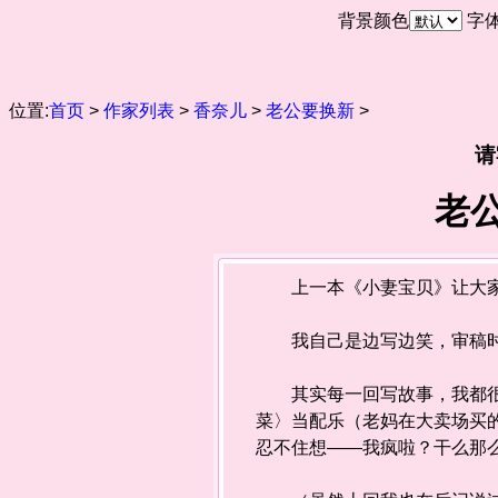
背景颜色
字
位置:
首页
>
作家列表
>
香奈儿
>
老公要换新
>
请
老
上一本《小妻宝贝》让大家
我自己是边写边笑，审稿时
其实每一回写故事，我都很投
菜〉当配乐（老妈在大卖场买
忍不住想——我疯啦？干么那么