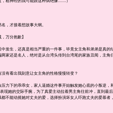
，粗神经的我可能跟这种病绝缘……）
名，才接着想故事大纲。
，万分抱歉】
发生，还真是相当严重的一件事，毕竟女主角和弟弟是真的结
偏两家还是名人，绝对是从台湾头传到台湾尾的家族丑闻，主角
没有看出我刻意让女主角的性格慢慢转变？
力下的乖乖女，家人逼婚这件事开始触发她心底的小叛逆，和
开始表现她的交际手腕，为了真爱主动拉着男主角往前冲，直到最
讽都不能动摇她对丈夫的爱，选择扮演坏女人吓跑丈夫的爱慕者