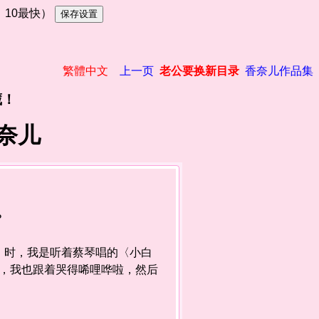
慢，10最快）
繁體中文
上一页
老公要换新目录
香奈儿作品集
藏！
奈儿
？
时，我是听着蔡琴唱的〈小白
啦，我也跟着哭得唏哩哗啦，然后