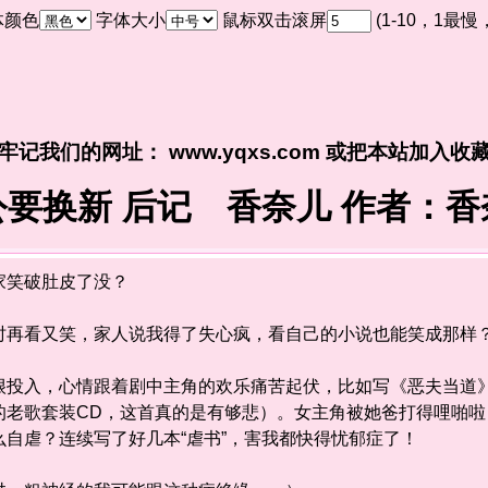
体颜色
字体大小
鼠标双击滚屏
(1-10，1最
牢记我们的网址： www.yqxs.com 或把本站加入收
公要换新 后记 香奈儿 作者：香
笑破肚皮了没？
再看又笑，家人说我得了失心疯，看自己的小说也能笑成那样
入，心情跟着剧中主角的欢乐痛苦起伏，比如写《恶夫当道》
的老歌套装CD，这首真的是有够悲）。女主角被她爸打得哩啪
自虐？连续写了好几本“虐书”，害我都快得忧郁症了！