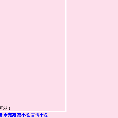
读网站！
晴
余宛宛
蔡小雀
言情小说