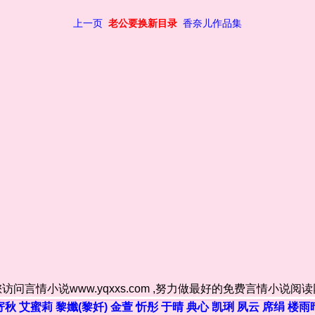
上一页
老公要换新目录
香奈儿作品集
访问言情小说www.yqxxs.com ,努力做最好的免费言情小说阅
寄秋
艾蜜莉
黎孅(黎奷)
金萱
忻彤
于晴
典心
凯琍
夙云
席绢
楼雨