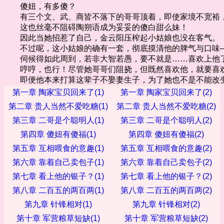
傻妞，有多傻？
有三个文、武、商皆不落下的哥哥顶着，即使家境不宽裕
这也丝毫不阻碍陶朔语成为妥妥的傻白甜么妹！
因此当她招惹了自己，金云阳压榨起小姑娘也没在客气。
不过呢，这小姑娘的确有一套，彻底摸清他的脾气与口味─
伺候得如此周到，若非大智若愚，要不就是……喜欢上他
哼哼，也行！尽管她哥哥们阻挠，但既然喜欢他，就要喜
即便他本来打算这辈子不娶妻生子，为了她也不是不能改
第一章 陶家宝贝回来了(1)
第一章 陶家宝贝回来了(2)
第二章 贵人当然不爱吃糖(1)
第二章 贵人当然不爱吃糖(2)
第三章 二哥是个聪明人(1)
第三章 二哥是个聪明人(2)
第四章 傻妞有傻福(1)
第四章 傻妞有傻福(2)
第五章 互相喂食的意趣(1)
第五章 互相喂食的意趣(2)
第六章 靠着自己卖包子(1)
第六章 靠着自己卖包子(2)
第七章 看上他的银子？(1)
第七章 看上他的银子？(2)
第八章 二百五的两百两(1)
第八章 二百五的两百两(2)
第九章 针锋相对(1)
第九章 针锋相对(2)
第十章 军营粮草短缺(1)
第十章 军营粮草短缺(2)