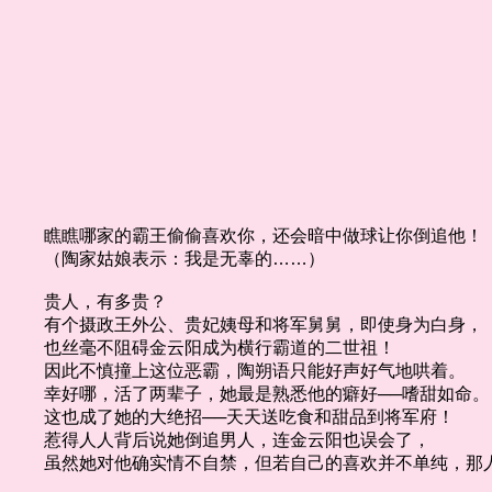
瞧瞧哪家的霸王偷偷喜欢你，还会暗中做球让你倒追他！
（陶家姑娘表示：我是无辜的……）
贵人，有多贵？
有个摄政王外公、贵妃姨母和将军舅舅，即使身为白身，
也丝毫不阻碍金云阳成为横行霸道的二世祖！
因此不慎撞上这位恶霸，陶朔语只能好声好气地哄着。
幸好哪，活了两辈子，她最是熟悉他的癖好──嗜甜如命。
这也成了她的大绝招──天天送吃食和甜品到将军府！
惹得人人背后说她倒追男人，连金云阳也误会了，
虽然她对他确实情不自禁，但若自己的喜欢并不单纯，那