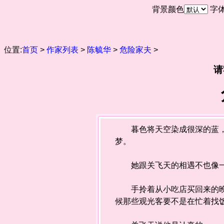
背景颜色
字
位置:
首页
>
作家列表
>
陈毓华
>
危险家夫
>
请
暮色将天空染成很深的蓝，港
梦。
她跟关飞天的相遇不也像一
手拎着从小吃店买回来的晚餐
候那些观光客要不是在忙着找