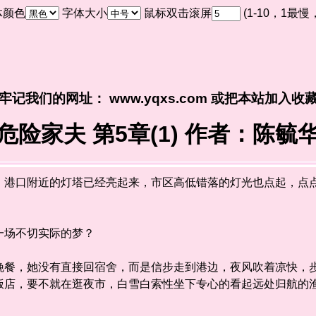
体颜色
字体大小
鼠标双击滚屏
(1-10，1最
牢记我们的网址： www.yqxs.com 或把本站加入收
危险家夫 第5章(1) 作者：陈毓
口附近的灯塔已经亮起来，市区高低错落的灯光也点起，点点
场不切实际的梦？
，她没有直接回宿舍，而是信步走到港边，夜风吹着凉快，步
饭店，要不就在逛夜市，白雪白索性坐下专心的看起远处归航的