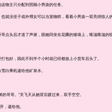
这物主只分配到照顾小男孩的任务。
就没侄子或外甥女可以当宠物哄，看着小男孩一双亮得惊人的
。
点头后才道了声谢，跟她同坐在花圃的矮墙上，喀滋喀滋的
打包好，因此不到半个小时就已经都放上小货车后头了。
雪白乘机递给他矿泉水。
的哥哥。”关飞天从她背后踱过来，双手空空。
开，递给他。