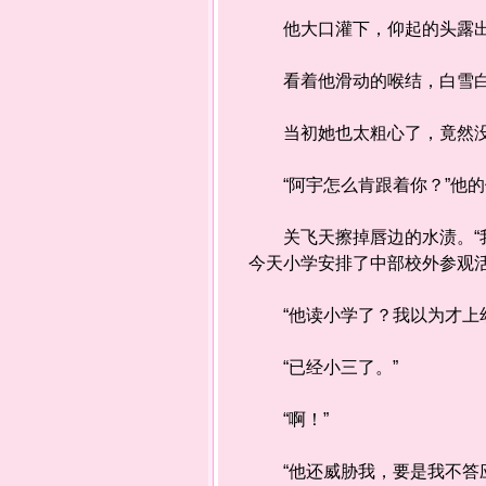
他大口灌下，仰起的头露出
看着他滑动的喉结，白雪白忖
当初她也太粗心了，竟然没有
“阿宇怎么肯跟着你？”他的
关飞天擦掉唇边的水渍。“我
今天小学安排了中部校外参观
“他读小学了？我以为才上幼
“已经小三了。”
“啊！”
“他还威胁我，要是我不答应