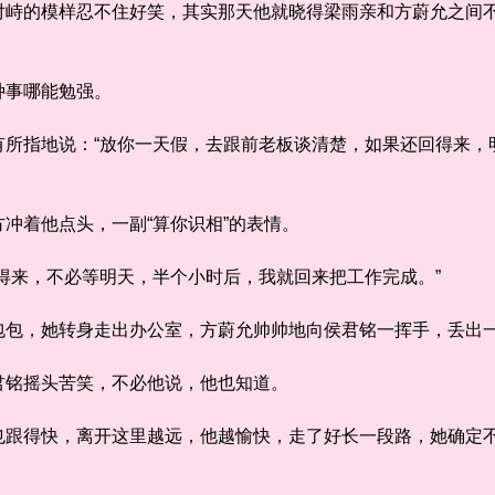
的模样忍不住好笑，其实那天他就晓得梁雨亲和方蔚允之间不
事哪能勉强。
指地说：“放你一天假，去跟前老板谈清楚，如果还回得来，明
着他点头，一副“算你识相”的表情。
来，不必等明天，半个小时后，我就回来把工作完成。”
，她转身走出办公室，方蔚允帅帅地向侯君铭一挥手，丢出一句
铭摇头苦笑，不必他说，他也知道。
得快，离开这里越远，他越愉快，走了好长一段路，她确定不