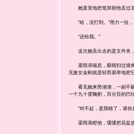
她直觉地把笔筒朝他丢过去
“哈，没打到。”用力一扯，
“还给我。”
这次她丢出去的是文件夹，
梁雨亲喘息，眼睛扫过墙角，
无敌女金刚就是轻而易举地把
看见她来势汹汹，一副不砸死
一个九十度鞠躬，百分百的巴
“对不起，是我错了，请你原
梁雨亲瞪他，缓缓把花盆