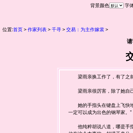
背景颜色
字
位置:
首页
>
作家列表
>
千寻
>
交易：为主作嫁裳
>
请
梁雨亲换工作了，有了之前担
梁雨亲很厉害，除了她自己
她的手指头在键盘上飞快地敲
一定可以成为出色的钢琴家。”
他纯粹胡说八道，哪是手指头