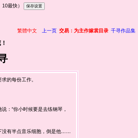
慢，10最快）
繁體中文
上一页
交易：为主作嫁裳目录
千寻作品集
藏！
寻
要求的每份工作。
说：“你小时候要是去练钢琴，
没有半点音乐细胞，倒是他……