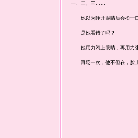
一、二、三……
她以为睁开眼睛后会松一口气
是她看错了吗？
她用力闭上眼睛，再用力张
再眨一次，他不但在，脸上