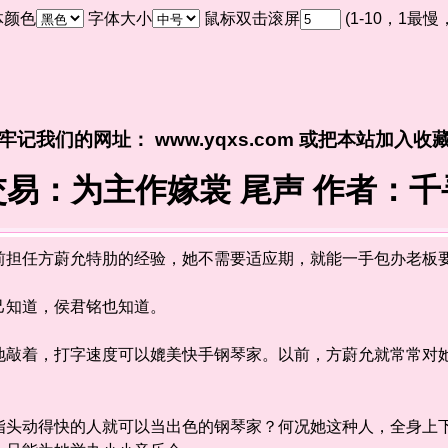
体颜色
字体大小
鼠标双击滚屏
(1-10，1最
牢记我们的网址： www.yqxs.com 或把本站加入收
交易：为主作嫁裳 尾声 作者：千
任方蔚允特肋的经验，她不需要适应期，就能一手包办老板
知道，侯君铭也知道。
着，打字速度可以媲美快手钢琴家。以前，方蔚允就常常对她
动得快的人就可以当出色的钢琴家？何况她这种人，全身上下