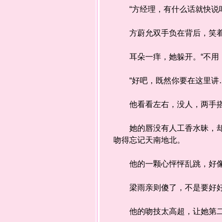
“方经理，有什么话就快说吧
方蔚允双手负在背后，笑着靠
耳朵一痒，她躲开。“不用，
“好吧，既然你要在这里讲…
他看看左右，没人，两手搭上
她的唇没有人工香水昧，却有
吻得忘记天南地北。
他的一颗心怦怦乱跳，好像
梁雨亲则傻了，不是要好好
他的吻技太高超，让她第二秒