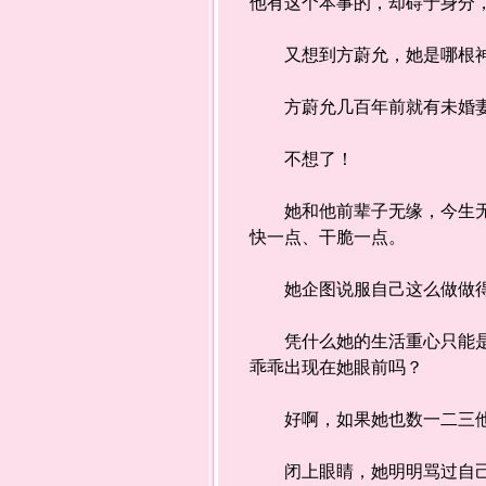
他有这个本事的，却碍于身分
又想到方蔚允，她是哪根神
方蔚允几百年前就有未婚妻
不想了！
她和他前辈子无缘，今生无份
快一点、干脆一点。
她企图说服自己这么做做得
凭什么她的生活重心只能是他
乖乖出现在她眼前吗？
好啊，如果她也数一二三他就
闭上眼睛，她明明骂过自己无