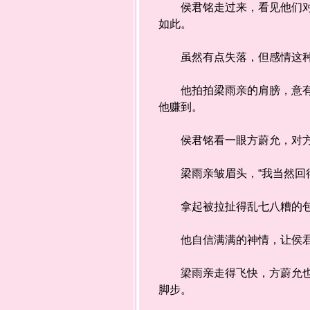
侯君铭走过来，看见他们对峙
如此。
虽然有点失落，但感情这种
他拍拍梁雨亲的肩膀，意有所
他赚到。
侯君铭看一眼方蔚允，对方冲
梁雨亲皱眉头，“我当然回得
拿起被拉扯得乱七八糟的包包
他自信满满的神情，让侯君
梁雨亲走得飞快，方蔚允也跟
脚步。