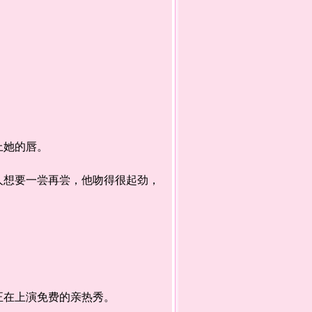
上她的唇。
想要一尝再尝，他吻得很起劲，
在上演免费的亲热秀。