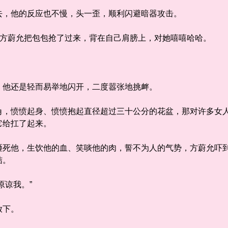
，他的反应也不慢，头一歪，顺利闪避暗器攻击。
方蔚允把包包抢了过来，背在自己肩膀上，对她嘻嘻哈哈。
他还是轻而易举地闪开，二度嚣张地挑衅。
愤愤起身、愤愤抱起直径超过三十公分的花盆，那对许多女人
它给扛了起来。
他，生饮他的血、笑啖他的肉，誓不为人的气势，方蔚允吓到
结。
谅我。”
放下。