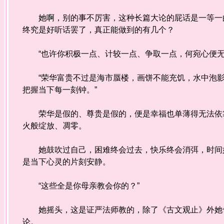
她啊，别的事不厉害，这种长篇大论的屁话是一等一的
终究是好听话罢了，真正能做到的有几个？
“也许你积极一点、计较一点、争取一点，何宛心便无
“荣华富贵不过是海市蜃楼，画饼不能充饥，水中泡影
把握当下每一刻钟。”
荣华是假的、尊贵是假的，便是幸福也单薄得无法依靠
火般绽放、凋零。
她鼓吹过自己，困难终会过去，快乐终会消弭，时间如
是当下心灵的片刻安静。
“这些全是你母亲教会你的？”
她摇头，这是证严法师教的，除了《古文观止》外她也
论。