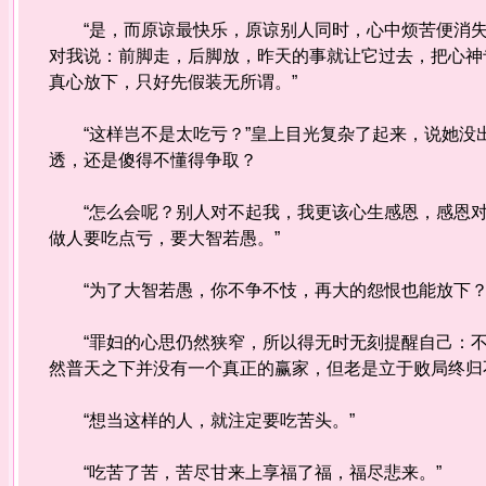
“是，而原谅最快乐，原谅别人同时，心中烦苦便消失
对我说：前脚走，后脚放，昨天的事就让它过去，把心神
真心放下，只好先假装无所谓。”
“这样岂不是太吃亏？”皇上目光复杂了起来，说她没
透，还是傻得不懂得争取？
“怎么会呢？别人对不起我，我更该心生感恩，感恩对
做人要吃点亏，要大智若愚。”
“为了大智若愚，你不争不忮，再大的怨恨也能放下？
“罪妇的心思仍然狭窄，所以得无时无刻提醒自己：不
然普天之下并没有一个真正的赢家，但老是立于败局终归
“想当这样的人，就注定要吃苦头。”
“吃苦了苦，苦尽甘来上享福了福，福尽悲来。”