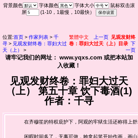
背景颜色
字体颜色
字体大小
鼠标双击滚
屏
(1-10，1最慢，10最快）
位置:
首页
>
作家列表
>
千
繁體中文
上一页
见观发财终
寻
>
见观发财终卷：罪妇大过
卷：罪妇大过天（上）目录
下
天（上）
>
一页
请牢记我们的网址： www.yqxs.com 或把本站加
入收藏！
见观发财终卷：罪妇大过天
（上） 第五十章 饮下毒酒(1)
作者：千寻
在齐穆笙的特权庇护下，阿观的牢狱生活还称得上舒
闲暇时间多了，无事可做，她拿起笔开始作画，画山画