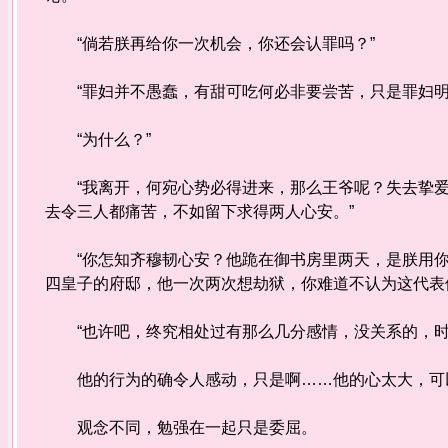
“倘若朕再给你一次机会，你还会认罪吗？”
“罪妇并不愚蠢，有甜可吃何必非要尝苦，只是罪妇明
“为什么？”
“我离开，何宛心势必得进来，那么王爷呢？失去挚爱
去令三人都痛苦，不如留下求得两人心安。”
“你怎知齐穆韧心安？他跪在御书房里两天，是朕用你
四皇子的府邸，他一次两次想劫狱，你难道不认为这代表
“也许吧，终究相处过有那么几分感情，没关系的，时
他的行为的确令人感动，只是啊……他的心太大，可以
观念不同，勉强在一起只是委屈。