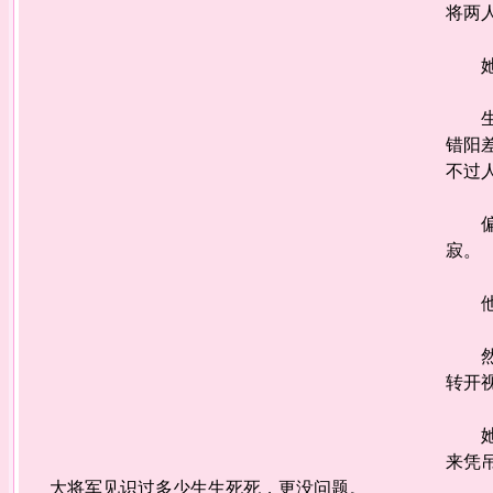
将两
她懂
生活
错阳
不过
偏偏
寂。
他的
然后
转开
她想
来凭
大将军见识过多少生生死死，更没问题。