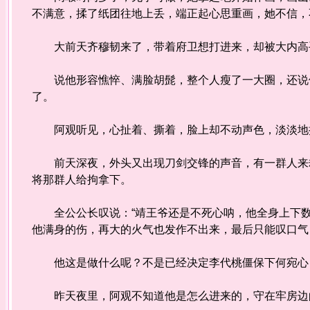
不满意，揉了纸团往地上丢，端正起心思重画，她不信，
大前天齐穆韧来了，带着府卫想打进来，却被大内高
说他形容憔悴、满脸胡髭，整个人瘦了一大圈，还说他
了。
阿观听见，心扯着、撕着，脸上却不动声色，淡淡地抿
前天深夜，外头又出现刀剑交锋的声音，有一群人来劫
将那群人给拘拿下。
全公公长叹说：“靖王爷还是不死心呐，他全身上下数
他满身的伤，再大的火气也发作不出来，最后只能叹口气
他这是做什么呢？不是已经决定李代桃僵保下何宛心，
昨天夜里，阿观不知道他是怎么进来的，守在牢房边的