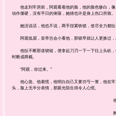
他走到牢房前，阿观看着他的脸，他的脸色惨白，像是
动作僵硬，没有平日的俐落，她猜也许是身上伤口所致。
她没说话，他也不说，两手捏紧铁锁，使尽全力都扯
阿观低眉，皇帝岂会小看他，那锁早就让人更换过，
他扯不断那道锁链，便拿起刀刃一下一下往上头砍，钢
时断成两截。
“阿观，你过来。”
他心急、他着慌，他明白自己又要功亏一篑，他在牢房
头，脸上无半分表情，那眼光陌生得令人心慌。
他摆
她想