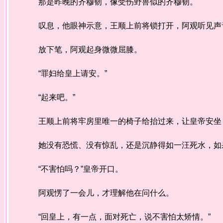
那是昨晚的齐穆韧，像受伤野兽似的齐穆韧。
叹息，他眼神示意，王顺上前将锁打开，阿观听见声
放下笔，阿观起身微微屈膝。
“罪妇给皇上请安。”
“起来吧。”
王顺上前将牢房里唯一的椅子给抬过来，让皇帝安坐
她没有恐慌、没有惊乱，还是沉静得如一汪死水，如果
“不害怕吗？”皇帝开口。
阿观愣了一会儿，才理解他在问什么。
“回皇上，有一点，面对死亡，说不害怕太矫情。”