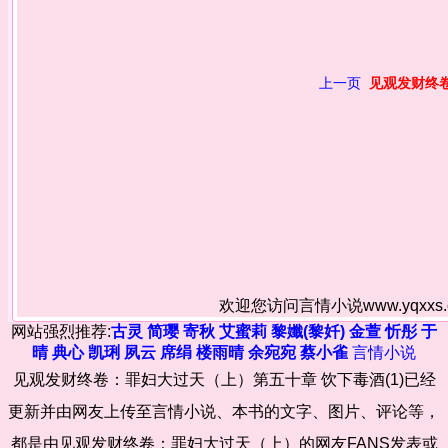
上一页
见观发财终
欢迎您访问言情小说www.yqxx
网站强烈推荐:
古灵
简璎
寄秋
艾蜜莉
黎孅(黎奷)
金萱
忻彤
于
晴
典心
凯琍
夙云
席绢
楼雨晴
余宛宛
蔡小雀
言情小说
见观发财终卷：罪妇大过天（上）第五十章 饮下毒酒(1)已经
更新并由网友上传至言情小说、本书的文字、图片、评论等，
都是由见观发财终卷：罪妇大过天（上）的网友FANS发表或