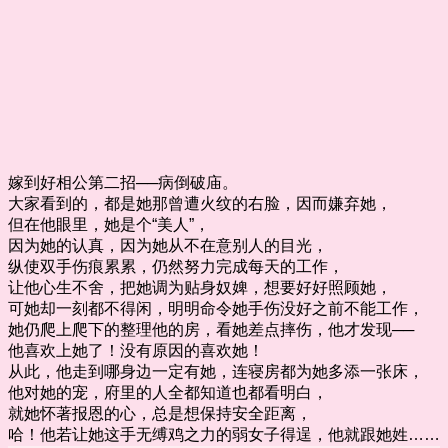
嫁到好相公第二招──病倒破庙。
大家看到的，都是她那曾遭火纹的右脸，因而嫌弃她，
但在他眼里，她是个“美人”，
因为她的认真，因为她从不在意别人的目光，
纵使双手伤痕累累，仍然努力完成每天的工作，
让他心生不舍，把她调为贴身奴婢，想要好好照顾她，
可她却一刻都不得闲，明明命令她手伤没好之前不能工作，
她仍爬上爬下的整理他的房，看她差点摔伤，他才发现──
他喜欢上她了！没有原因的喜欢她！
从此，他走到哪身边一定有她，连寝房都为她多添一张床，
他对她的宠，府里的人全都知道也都看明白，
就她怀著报恩的心，总是想保持安全距离，
哈！他若让她这手无缚鸡之力的弱女子得逞，他就跟她姓……