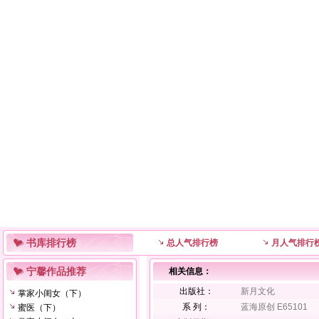
书库排行榜
总人气排行榜
月人气排行
宁馨作品推荐
相关信息：
出版社：
新月文化
掌家小闺女（下）
系 列：
蓝海原创 E65101
蜜医（下）