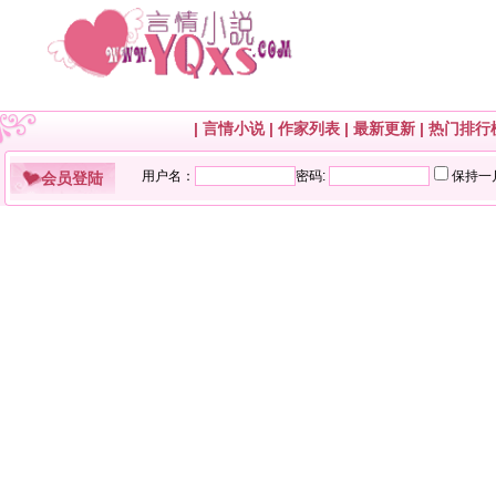
|
言情小说
|
作家列表
|
最新更新
|
热门排行
会员登陆