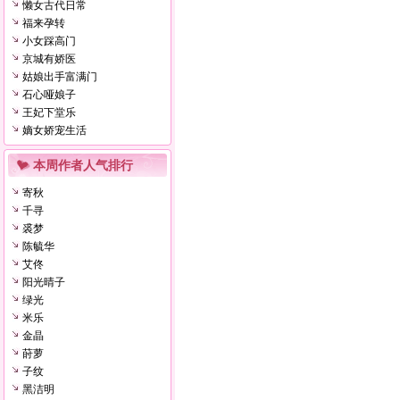
懒女古代日常
福来孕转
小女踩高门
京城有娇医
姑娘出手富满门
石心哑娘子
王妃下堂乐
嫡女娇宠生活
本周作者人气排行
寄秋
千寻
裘梦
陈毓华
艾佟
阳光晴子
绿光
米乐
金晶
莳萝
子纹
黑洁明