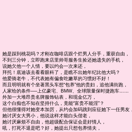
她是踩到桃花吗？才刚在咖啡店跟个烂男人分手，重获自由，
不到三分钟，立即跑来店里帅哥服务生捡还她遗失的手机，
说她欠他一个人情，要以约会一次来还，
拜托！底迪该去看看眼科了，是瞧不出她年纪比他大吗？
他爱骑老牛，不代表她有偏食吃嫩草的习惯好不好！
而且明明就有个坐著黑头车想“包养”他的贵妇，追他满街跑，
人家给的条件──上亿豪宅、BMW、全球限量保时捷跑车……
外加一大堆昂贵名牌服饰钻表，和现金亿万，
这个白痴也不知在坚持什么，竟能“富贵不能淫”？
但他很懂得对她变本加厉，从约会加码跳到应征她下一任男友
她讨厌女大男小，他说这样才能白头偕老，
她讨厌麻烦不自由，他超级配合保证会是好情人，
吼，打死不退是吧？好，她提出只想包养情夫，