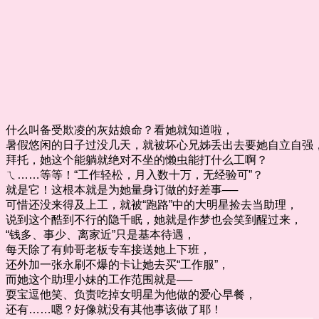
什么叫备受欺凌的灰姑娘命？看她就知道啦，
暑假悠闲的日子过没几天，就被坏心兄姊丢出去要她自立自强
拜托，她这个能躺就绝对不坐的懒虫能打什么工啊？
ㄟ……等等！“工作轻松，月入数十万，无经验可”？
就是它！这根本就是为她量身订做的好差事──
可惜还没来得及上工，就被“跑路”中的大明星捡去当助理，
说到这个酷到不行的隐千眠，她就是作梦也会笑到醒过来，
“钱多、事少、离家近”只是基本待遇，
每天除了有帅哥老板专车接送她上下班，
还外加一张永刷不爆的卡让她去买“工作服”，
而她这个助理小妹的工作范围就是──
耍宝逗他笑、负责吃掉女明星为他做的爱心早餐，
还有……嗯？好像就没有其他事该做了耶！