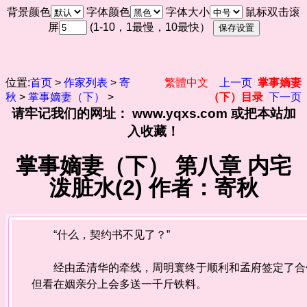
背景颜色
字体颜色
字体大小
鼠标双击滚
屏
(1-10，1最慢，10最快）
位置:
首页
>
作家列表
>
寄
繁體中文
上一页
掌事嫡妻
秋
>
掌事嫡妻（下）
>
（下）目录
下一页
请牢记我们的网址： www.yqxs.com 或把本站加
入收藏！
掌事嫡妻（下） 第八章 内宅
泼脏水(2) 作者：寄秋
“什么，契约书不见了？”
经由孟清华的牵线，周明寰终于顺利和孟府签定了合作
但看在姻亲分上会多送一千斤铁料。