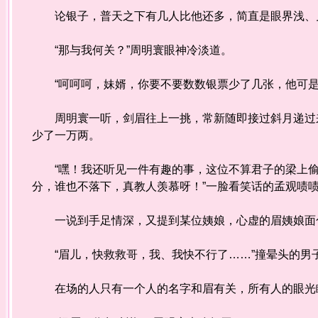
论银子，普天之下有几人比他还多，简直是眼界浅、见
“那与我何关？”周明寰眼神冷淡道。
“呵呵呵，妹婿，你要不要数数银票少了几张，他可是
周明寰一听，剑眉往上一挑，常新随即接过斜月递过来
少了一万两。
“嘿！我还听见一件有趣的事，这位不算君子的梁上偷
分，谁也不落下，真教人羡慕呀！”一脸看笑话的孟观啧
一说到手足情深，又提到某位姨娘，心虚的眉姨娘面
“眉儿，快救救哥，我、我快不行了……”撞晕头的男
在场的人只有一个人的名字和眉有关，所有人的眼光瞬