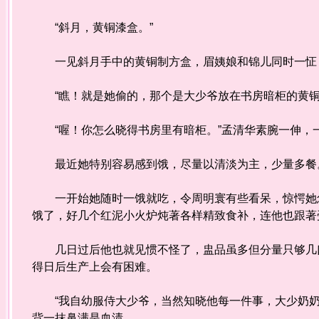
“斜月，黄铜漆盒。”
一见斜月手中的黄铜制方盒，眉姨娘和锦儿同时一怔
“瞧！就是她偷的，那个是大少爷放在书房暗柜的黄铜
“喔！你怎么晓得书房里有暗柜。”孟清华素腕一伸，
最近她特别容易感到饿，尽量以清淡为主，少量多餐
一开始她随时一饿就吃，令周明寰有些看呆，惊愕她怎
饿了，好几个红泥小火炉炖著各样精致食补，连他也跟著
几日过后他也就见惯不怪了，盅品虽多但分量只够几口
得日后生产上会有困难。
“我自幼服侍大少爷，当然知晓他每一件事，大少奶奶
背一抹鼻满是血渍。