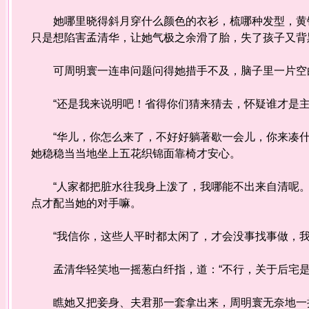
她哪里晓得斜月穿什么颜色的衣衫，梳哪种发型，黄铜
只是想陷害孟清华，让她气极之余滑了胎，失了孩子又背
可周明寰一连串问题问得她措手不及，脑子里一片空白
“还是我来说明吧！省得你们猜来猜去，怀疑谁才是主
“华儿，你怎么来了，不好好躺著歇一会儿，你来凑什
她稳稳当当地坐上五花织锦面靠椅才安心。
“人家都把脏水往我身上泼了，我哪能不出来自清呢。
点才配当她的对手嘛。
“我信你，这些人平时都太闲了，才会没事找事做，我
孟清华轻笑地一摇葱白纤指，道：“不行，关于后宅是
瞧她又把妾身、夫君那一套拿出来，周明寰无奈地一摇