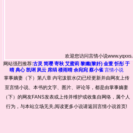
欢迎您访问言情小说www.yqxx
网站强烈推荐:
古灵
简璎
寄秋
艾蜜莉
黎孅(黎奷)
金萱
忻彤
于
晴
典心
凯琍
夙云
席绢
楼雨晴
余宛宛
蔡小雀
言情小说
掌事嫡妻（下）第八章 内宅泼脏水(2)已经更新并由网友上传
至言情小说、本书的文字、图片、评论等，都是由掌事嫡妻
（下）的网友FANS发表或上传并维护或收集自网络，属个人
行为，与本站立场无关,阅读更多小说请返回言情小说首页!