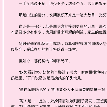
一千斤说多不多、说少不少，约值个五、六百两银子，
那是白送的情分，长期累积下来是一笔大数目，光凭
这还是一开始，若是周明寰能接到更多的订单，那么以
本是要多少有多少，为周府带来可观的利益，家主的位置
到时候他的地位无可撼动，就算偏宠续弦的周端达想传
腹取卵，崔氏多年的算计将落得一场空。
但如今，那份契约书却不见了。
“奴婢看到大少奶奶的丫鬟进了书房，偷偷摸摸地抱了
奶屋里。”开口说话的是眉姨娘的丫头锦儿。
“是你亲眼瞧见的？”周明寰令人不寒而栗的冷嗓一起
“呃！是……是的，奴婢陪眉姨娘到园子赏花，正想剪
前。”锦儿偷瞄了眉姨娘，见她螓首轻点才又壮起胆子。