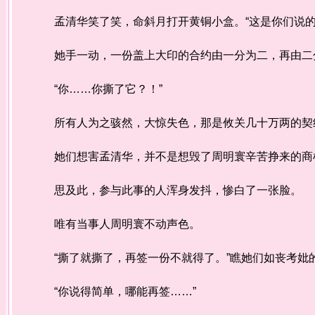
孟清华笑了笑，命斜月打开黄铜小盒。“这是你们说的
她手一动，一份盖上大印的合约由一分为二，再由二
“你……你撕了它？！”
所有人为之骇然，大惊失色，那是攸关几十万两的契约
她们想害孟清华，并不是想毁了周明寰辛苦挣来的商机
思及此，参与此事的人浑身发抖，惨白了一张脸。
唯有当事人周明寰不动声色。
“撕了就撕了，再签一份不就得了。”瞧她们如丧考妣
“你说得简单，哪能再签……”