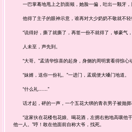
一巴掌蓦地甩上之韵面颊，她脸一偏，吐出一颗牙，脚
他得了主子的眼神示意，谁再对大少奶奶不敬就不轻
“说得好，撕了就撕了，再签一份不就得了，够豪气，
人未至，声先到。
“大哥。”孟清华惊喜的起身，身侧的周明寰看得惊心
“妹婿，送你一份礼。”一进门，孟观便大嗓门地道。
“什么礼……”
话才起，砰的一声，一个五花大绑的青衣男子被抛掷在
“这家伙在花楼包花娘、喝花酒，左拥右抱地高嚷他干
他一人。”哼！敢在他面前自称大爷，找死。