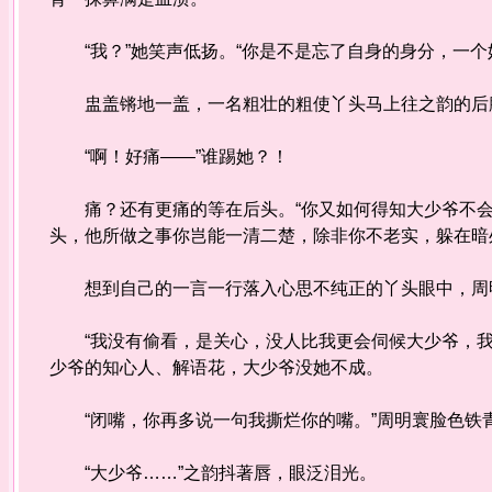
“我？”她笑声低扬。“你是不是忘了自身的身分，一个
盅盖锵地一盖，一名粗壮的粗使丫头马上往之韵的后膝
“啊！好痛——”谁踢她？！
痛？还有更痛的等在后头。“你又如何得知大少爷不会
头，他所做之事你岂能一清二楚，除非你不老实，躲在暗
想到自己的一言一行落入心思不纯正的丫头眼中，周明
“我没有偷看，是关心，没人比我更会伺候大少爷，我
少爷的知心人、解语花，大少爷没她不成。
“闭嘴，你再多说一句我撕烂你的嘴。”周明寰脸色铁
“大少爷……”之韵抖著唇，眼泛泪光。