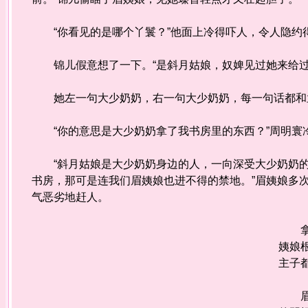
“你看见的是哪个丫鬟？”他面上冷得吓人，令人隐约
锦儿假意想了一下。“是斜月姑娘，奴婢见过她来给过
她左一句大少奶奶，右一句大少奶奶，每一句话都和
“你的意思是大少奶奶拿了我书房里的东西？”周明寰
“斜月姑娘是大少奶奶身边的人，一向深受大少奶奶的
书房，那可是连我们眉姨娘也进不得的禁地。”眉姨娘多
气恶劣地赶人。
拿个
姨娘
主子
眉姨