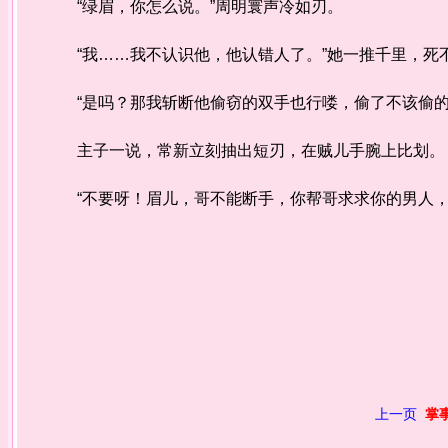
“绿眉，你怎么说。”周明寰声冷如刃。
“我……我不认识他，他认错人了。”她一推千里，死
“是吗？那我斩断他偷窃的双手也行喽，偷了不该偷的
主子一说，常新立刻抽出短刃，在贼儿手腕上比划。
“不要呀！眉儿，哥不能断手，你帮哥求求你的男人，
上一页
掌