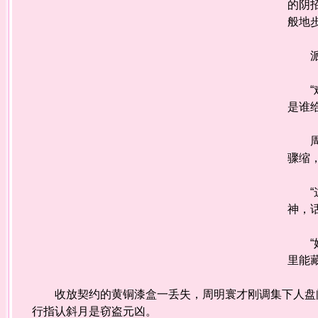
的阴
般地
派锦
“难
是谁
周明
骤缩
“这
神，
“奴
里能
收放契约的黄铜漆盒一丢失，周明寰才刚调集下人盘问
行指认斜月是窃盗元凶。