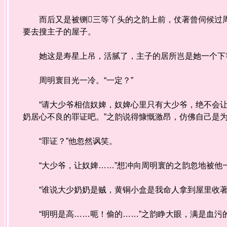
而后又是被铡三等丫头的之韵上前，仗著曾伺候过周
要去搜主子的屋子。
她这是寿星上吊，活腻了，主子的居所岂是她一个下
周明寰目光一冷。“一定？”
“请大少爷相信奴婢，奴婢心里只有大少爷，绝不会让
奶居心不良的罪证吧。”之韵说得慷慨激昂，仿佛自己是
“罪证？”他忽然讽笑。
“大少爷，让奴婢……”想冲向周明寰的之韵忽地被他
“谁说大少奶奶是贼，黄铜小盒是我命人拿到屋里收著
“明明是高……呃！偷的……”之韵睁大眼，满是血污