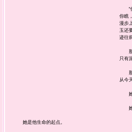
“你
你瞧
漫步
玉还
迹往
那年
只有
那个
从今
她毫
她宛
她是他生命的起点。