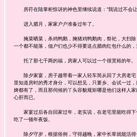
房荇在陆掌柜惊讶的神色里继续说道：“我说过不会让
进入腊月，家家户户准备过年了。
腌菜晒菜，杀鸡鸭鹅，腌猪鸡鸭鹅肉，祭祀，大扫除，
一个都不能落，佃户们也少不得要送点腊肉红包什么的，
托了那七千两的福，房家人可以过一个很宽裕的年。
除夕家宴，房子越带着一家人轻车简从回了大房老宅，
里知道房时的秀才身分，可以想见，只要乡、会试一过，
婢都有了，而且那伺候的丫头容貌规矩哪是他们这样人家
心肝而已。
家宴过后各自回家过年，老实说，在老宅里能吃得下什
吃了一顿年夜饭。
除夕守岁，根据俗例，守得越晚，家中长辈就能活得长