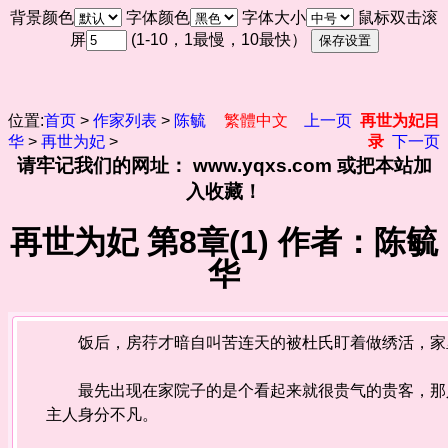
背景颜色
字体颜色
字体大小
鼠标双击滚
屏
(1-10，1最慢，10最快）
位置:
首页
>
作家列表
>
陈毓
繁體中文
上一页
再世为妃目
华
>
再世为妃
>
录
下一页
请牢记我们的网址： www.yqxs.com 或把本站加
入收藏！
再世为妃 第8章(1) 作者：陈毓
华
饭后，房荇才暗自叫苦连天的被杜氏盯着做绣活，家
最先出现在家院子的是个看起来就很贵气的贵客，那人
主人身分不凡。