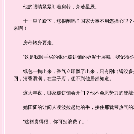
他的眼睛紧紧盯着房荇，亮若星辰。
十一皇子殿下，您很闲吗？国家大事不用您操心吗？祖
来啊！
房荇转身要走。
“这是我顺手买的张记糕饼铺的枣泥千层糕，我记得你
纸包一掏出来，香气立即飘了出来，只有刚出锅没多久
回，清香滑润，在皇子府，想不到他居然知道。
这大年夜，哪家糕饼铺会开门？他不会恶势力的硬敲开
她怔怔的让闻人凌波拉起她的手，接住那犹带热气的糕
“这糕贵得很，你可别浪费了。”