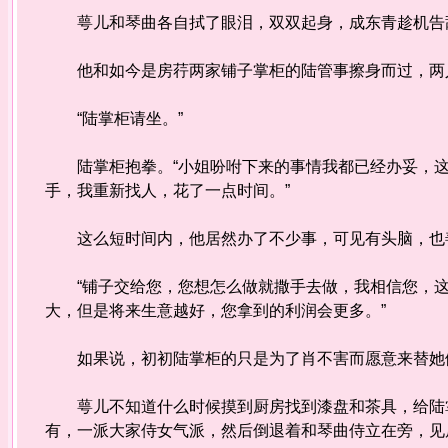
萼儿和琴曲各自拭了眼泪，双双起身，成东青趁机告辞
他和如今是房荇两家铺子掌柜的陆管事擦身而过，两
“陆掌柜请坐。”
陆掌柜抱拳。“小姐吩咐下来的事情我都已经办妥，这
手，我重新找人，花了一点时间。”
这么短时间内，他居然办了不少事，可见有头脑，也
“铺子交给您，您想怎么做就撒手去做，我相信您，这
大，但是将来生意越好，您拿到的利润会更多。”
如果说，初初陆掌柜的只是为了肖不害而愿意来替她做
萼儿不知道什么时候摸到厨房找到漆盘和茶具，给陆掌
有，一派大家侍女气派，然后倒退着和琴曲侍立在旁，见