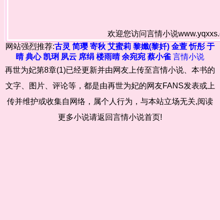
欢迎您访问言情小说www.yqxx
网站强烈推荐:
古灵
简璎
寄秋
艾蜜莉
黎孅(黎奷)
金萱
忻彤
于
晴
典心
凯琍
夙云
席绢
楼雨晴
余宛宛
蔡小雀
言情小说
再世为妃第8章(1)已经更新并由网友上传至言情小说、本书的
文字、图片、评论等，都是由再世为妃的网友FANS发表或上
传并维护或收集自网络，属个人行为，与本站立场无关,阅读
更多小说请返回言情小说首页!