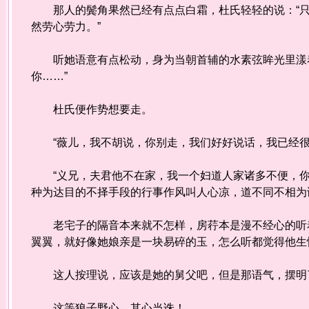
那人的鬓角果然已经有点点白霜，杜氏轻轻的说：“只
然劳心劳力。”
听她语意有点松动，身为当朝首辅的水素弦眸光里漾着
你……”
杜氏便作势想要走。
“薇儿，我不胡说，你别走，我们好好说话，我已经很
“义兄，夫君他不在家，我一个妇道人家诸多不便，你
种为达目的不择手段的行事作风叫人心凉，道不同不相为
老宅子的隔音本来就不怎样，房荇本是漫不经心的听着
翼翼，就好像她娘亲是一块易碎的玉，怎么听都觉得他生
这人按理说，应该是她的舅父吧，但是那语气，摆明
这等狼子野心，其心当诛！