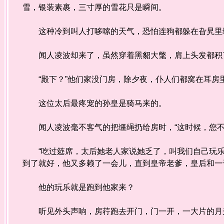
雪，银装素裹，三寸厚的雪花只是瞬间。
这种冷到叫人打哆嗦的天气，恐怕连狗都躲在旮旯里
闻人凌波却来了，虽然穿着黑貂大氅，肩上头发都积
“殿下？”他们家没门房，除夕夜，仆人们都窝在耳房
这位太后最疼宠的孙皇是骑马来的。
闻人凌波毫不客气的把缰绳扔给房时，“这时候，您不
“吃过筵席，太后她老人家说她乏了，叫我们自己玩乐
到了就好，他又多赖了一会儿，直到皇帝老爹，皇后和一
他的玩乐就是跑到他家来？
听见外头声响，房荇跑去开门，门一开，一大片的月光