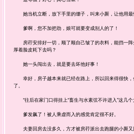
她当机立断，放下手里的绷子，叫来小厮，让他用最
爹啊，您不加把劲，娘可就要变成别人的了！
房荇安排好一切，顺了顺自己皱了的衣料，能挡一阵先
厚着脸皮耗下去吗？
她一头闯出去，就是要去坏他好事！
幸好，房子越本来就已经在路上，所以回来得很快，他
了。
“往后在家门口得挂上“畜生与水素弦不许进入”这几个
爹发飙了！被人乘虚而入的感觉肯定很不好。
夫妻回房去没多久，方才被房荇派出去跑腿的小厮又回