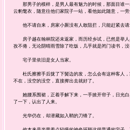
那男子的模样，是男人最有魅力的时候，那面目谁一看
云豹氅衣，随意往他们家院子一站，看他如此随意，一旁
他不请自来，房家小厮没有人敢阻拦，只能赶紧去请
房子越在翰林院还未返家，而历经乡试，已然是举人身
孜不倦，无论阴晴雨雪除了吃饭，几乎就是闭门读书，没
宅子里依旧是女人当家。
杜氏擦擦手后拢了下鬓边的发，怎么会有这种客人，家
不在，没空的没空，直接撵出去就好了。
她腰系围裙，正着手解下来，一手掀开帘子，日光白晃
了一下，认出了人来。
光华仍在，却潜藏如入鞘的刀锋了。
他本来是半带着点轻慢的神色环顾这很普通的宅子，不