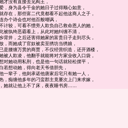
她才没有直接去见阎王，
，身为县令千金的她日子过得顺心如意，
存在，那些富二代竟都看不起他这商人之子，
办个诗会也对他百般嘲讽，
计较，可看不惯旁人欺负自己救命恩人的她，
被纨绔恶霸看上，从此对她纠缠不清，
背井，之后还害得她家的富贵日子走到尽头，
，而她成了官奴被卖至绣坊当绣娘，
是腰缠万贯的商贾，不仅经营织造，还开酒楼，
被人欺凌，他翻手就能将对方家业收入口袋，
对她动用私刑，也是他一句话就轻松摆平，
若想动她，得向老天爷借胆先，
一辈子，他则承诺他唐家后宅只有她一人，
，痴缠他多年的刁蛮郡主竟屡次上门来求嫁，
她就让他上不了床，夜夜睡书房……