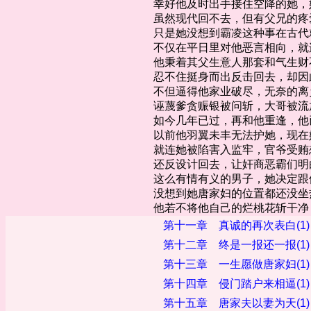
幸好他及时出手接住空降的她，
虽然现代回不去，但有父兄的疼爱
只是她没想到霸凌这种事在古代就
不仅在平日里对他恶言相向，就连
他秉着其父生意人那套和气生财不
忍不住挺身而出反击回去，却因此
不但逼得他家业破尽，无奈的离乡
诬蔑爹贪赈银被问斩，大哥被流放
如今几年已过，再和他重逢，他已
以前他羽翼未丰无法护她，现在她
就连她被陷害入监牢，官爷受贿想
还反设计回去，让奸商恶霸们明白
这么有情有义的男子，她决定跟他
没想到她唐家妇的位置都还没坐热
他若不将他自己的烂桃花斩干净，
第十一章 真诚的再次表白(1)
第十二章 终是一报还一报(1)
第十三章 一生愿做唐家妇(1)
第十四章 侵门踏户来相逼(1)
第十五章 唐家夫以妻为天(1)