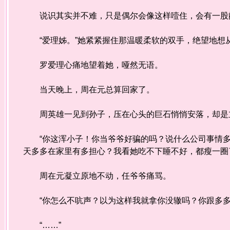
说识其实并不难，只是偶尔会像这样噎住，会有一股闷
“爱理姊。”她紧紧握住那温暖柔软的双手，绝望地想从
罗爱理心痛地望着她，哑然无语。
当天晚上，周在元总算回家了。
周英雄一见到孙子，压在心头的巨石悄悄安落，却是
“你这浑小子！你当爷爷好骗的吗？说什么公司事情多
天多多在家里有多担心？我看她吃不下睡不好，都瘦一圈
周在元凝立原地不动，任爷爷痛骂。
“你怎么不吭声？以为这样我就拿你没辙吗？你跟多多
“……”