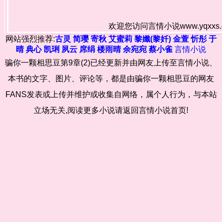
欢迎您访问言情小说www.yqxx
网站强烈推荐:
古灵
简璎
寄秋
艾蜜莉
黎孅(黎奷)
金萱
忻彤
于
晴
典心
凯琍
夙云
席绢
楼雨晴
余宛宛
蔡小雀
言情小说
骗你一颗相思豆第9章(2)已经更新并由网友上传至言情小说、
本书的文字、图片、评论等，都是由骗你一颗相思豆的网友
FANS发表或上传并维护或收集自网络，属个人行为，与本站
立场无关,阅读更多小说请返回言情小说首页!