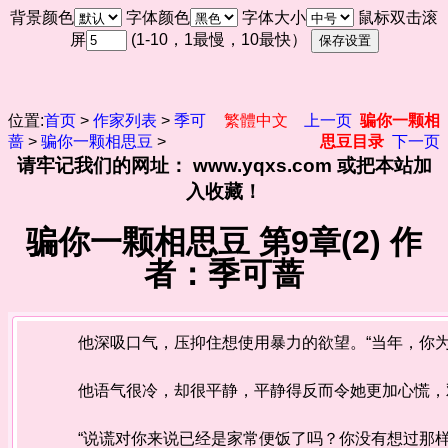
背景颜色
字体颜色
字体大小
鼠标双击滚
屏
(1-10，1最慢，10最快）
位置:
首页
>
作家列表
>
季可
繁體中文
上一页
骗你一颗相
蔷
>
骗你一颗相思豆
>
思豆目录
下一页
请牢记我们的网址： www.yqxs.com 或把本站加
入收藏！
骗你一颗相思豆 第9章(2) 作
者：季可蔷
他深吸口气，压抑住想使用暴力的欲望。“当年，你为
他语气很冷，却很平静，平静得反而令她更加心慌，
“说谎对你来说已经是家常便饭了吗？你没有想过那样