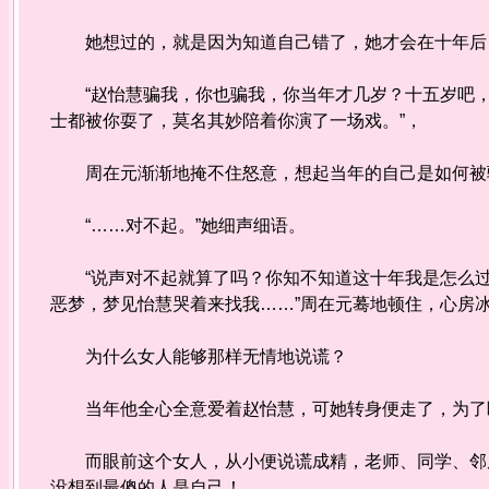
她想过的，就是因为知道自己错了，她才会在十年后
“赵怡慧骗我，你也骗我，你当年才几岁？十五岁吧，
士都被你耍了，莫名其妙陪着你演了一场戏。”，
周在元渐渐地掩不住怒意，想起当年的自己是如何被
“……对不起。”她细声细语。
“说声对不起就算了吗？你知不知道这十年我是怎么过
恶梦，梦见怡慧哭着来找我……”周在元蓦地顿住，心房
为什么女人能够那样无情地说谎？
当年他全心全意爱着赵怡慧，可她转身便走了，为了
而眼前这个女人，从小便说谎成精，老师、同学、邻居
没想到最傻的人是自己！