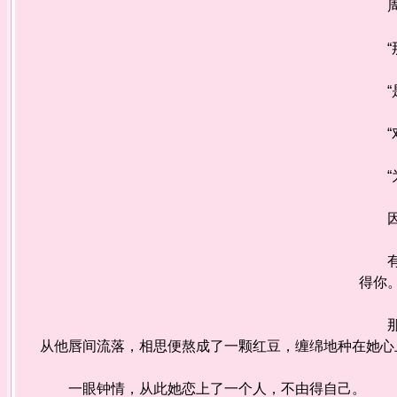
周在
“那
“是
“对
“为
因为
有一
得你
那天
从他唇间流落，相思便熬成了一颗红豆，缠绵地种在她心
一眼钟情，从此她恋上了一个人，不由得自己。