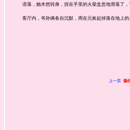
语落，她木然转身，捏在手里的火柴盒忽地滑落了，可
客厅内，爷孙俩各自沉默，周在元捡起掉落在地上的火
上一页
骗