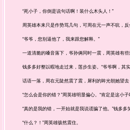
“死小子，你倒是说句话啊！装什么木头人！”
周英雄本来只是作势骂几句，可周在元一声不吭，反倒
“爷爷，您别逼他了，我来跟您解释。”
一道清脆的嗓音落下，爷孙俩同时一震，周英雄有些
钱多多好整以暇地走过来，莲步生姿。“爷爷啊，其实
话语一落，周在元陡然震了震，犀利的眸光朝她望去
“怎么会是你的错？”周英雄明显偏心。“肯定是这小子
“真的是我的错，一开始就是我说谎骗了他。”钱多多笑
“什么？！”周英雄骇然震住。