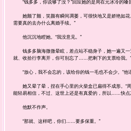
“钱多多，你说够了没？”回应她的是周在元冰冷的嗓
她颤了颤，笑颜有瞬间凋萎，可很快地又是娇艳如花。
需要真的去办什么离婚手续。”
他沉沉地瞪她。“我没意见。”
钱多多脑海微微晕眩，差点站不稳身子，她一遍又一遍
就、收拾行李离开，你可别忘了……把剩下的支票给我。
“放心，我不会忘的，该给你的钱一毛也不会少。”他
她又晕了晕，捏在手心里的火柴盒已扁得不成形。“周
能轻易相信，不过、这世上还是有真爱的，所以……快点
他默不作声。
“那就、这样吧，你们……要多保重。”