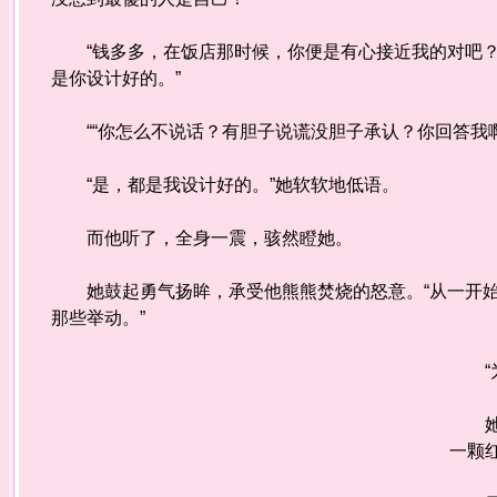
“钱多多，在饭店那时候，你便是有心接近我的对吧？
是你设计好的。”
““你怎么不说话？有胆子说谎没胆子承认？你回答我啊
“是，都是我设计好的。”她软软地低语。
而他听了，全身一震，骇然瞪她。
她鼓起勇气扬眸，承受他熊熊焚烧的怒意。“从一开始
那些举动。”
“为
她没
一颗