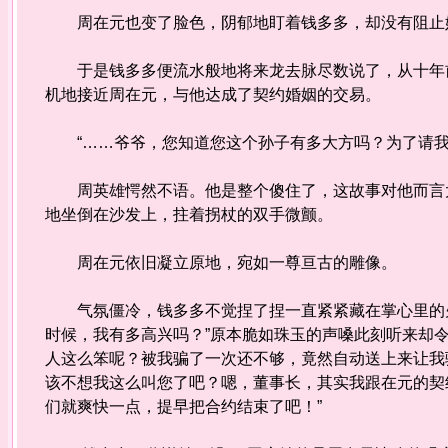
周在元也变了脸色，阴郁地盯着钱多多，却没有阻止
于是钱多多便流水般地将来龙去脉尽数说了，从十年前
机地接近周在元，与他达成了契约婚姻的交易。
“……爷爷，您知道您这个孙子有多大方吗？为了请我
周英雄愕然不语。他是整个傻住了，这故事对他而言太
地坐倒在沙发上，拄着拐杖的双手微颤。
周在元依旧凝立原地，宛如一尊亘古的雕像。
气氛僵冷，钱多多不觉捏了捏一直紧紧藏在掌心里的火
时候，我有多高兴吗？”原本脆如珠玉的声嗓此刻听来却
人这么笨呢？被我骗了一次还不够，竟然自动送上来让我
该不想我这么叫您了吧？嗯，董事长，其实我跟在元的契
们就爽快一点，提早把合约结束了吧！”