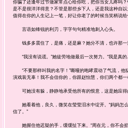
你骗了还逢年过节做家常点心给你吃，把你当女儿疼吗？
是不是很洋洋得意？不管是那些乡下人，还是我这种自以
值得在你的人生记上一笔，好让你老了的时候当笑柄说给
言语如锋锐的利刃，字字句句精准地刺入心头。
钱多多震住了，是痛，还是麻？她分不清，也许那一瓣
“我没有说谎。”她徒劳地做最后一次努力。“我是真的
“不要那样叫我的名字！”嘶哑的咆哮震动了气流，他猛
演戏装无辜！我不会信你的，你跟赵怡慧，你们两个都一
可她没有躲，静静地承受他所有的恨意，这是她应得
她看着他，良久，微笑在莹莹泪水中绽开。“妈妈怎么
信了。”
她握住他迟疑的手，缓缓扯下来。“周在元，你不会掐