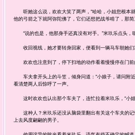
听她这么说，欢欢大笑了两声，“哈哈，小姐您根本就
他的弓箭之下就阿弥陀佛了，它们还想把战爷啃了，那简
“说的也是，他那身手还真没有对手。”米玖乐点头，
收回视线，她才要转身回家，便看到一辆马车朝她们
欢欢也注意到了，停下扫地的动作看着慢慢停在门前
车夫拿开头上的斗笠，倾身问道：“小娘子，请问附近
看清楚两人后惊呼了一声。
这时欢欢也认出那个车夫了，连忙拉着米玖乐，“小姐
这种人？米玖乐还没从脑袋里翻出有关这个车夫的记忆
上去风度翩翩的男子。
他用诧异的眸光看着米玖乐，语气有些不确定的喊道：