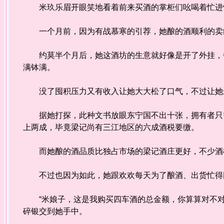
米玖乐眉开眼笑地看着前来买酒的掌柜们吆喝着忙进忙
一个月前，因为有战慕寒的引荐，她酿的酒顺利的卖
约莫半个月后，她这酒坊的生意就好像是开了外挂，每
满钵满。
没了囤积压力又有收入让她大大松了口气，不过让她最
据她打探，此种文书放眼东宁国不出十张，拥有者只需
上两成，毕竟梁记尚有三江地区的六成酒税要缴。
而她酿的酒品质比独占市场的梁记酒庄更好，不少酒楼
不过也因为如此，她跟欢欢每天为了酿酒、出货忙得团
“米娘子，这是我购买四车酒的总金额，你算算对不对
碎银交到她手中。