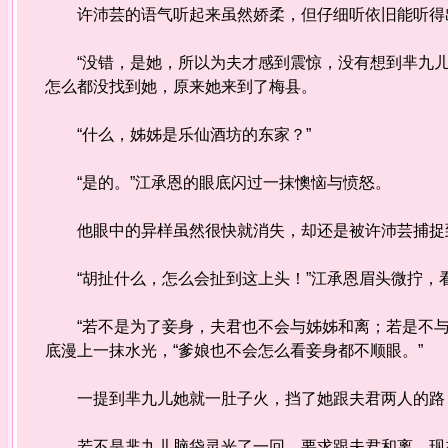
许沛芸的语气听起来虽然娇柔，但仔细听依旧能听得出
“没错，是她，所以为夫才感到震惊，没有想到芈九儿
怎么都没找到她，原来她来到了梅县。
“什么，姊姊是乐仙酒坊的东家？”
“是的。”江承恩的眼底闪过一抹懊恼与愤怒。
他眼中的异样虽然很快就消失，却还是被许沛芸捕捉到
“胡扯什么，怎么会扯到这上头！”江承恩眉头微拧，
“若不是为了妾身，夫君也不会与姊姊和离；若是不与
底漫上一抹水光，“爹娘也不会怎么看妾身都不顺眼。”
一提到芈九儿她就一肚子火，挡了她跟夫君两人的路
若不是芈九儿脑袋灵光了一回，要求跟夫君和离，现