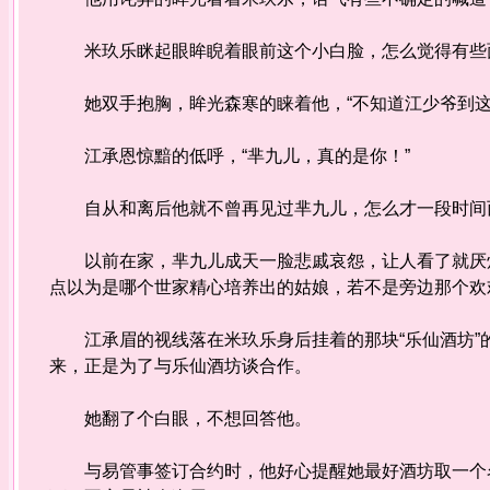
米玖乐眯起眼眸睨着眼前这个小白脸，怎么觉得有些面
她双手抱胸，眸光森寒的睐着他，“不知道江少爷到这
江承恩惊黯的低呼，“芈九儿，真的是你！”
自从和离后他就不曾再见过芈九儿，怎么才一段时间
以前在家，芈九儿成天一脸悲戚哀怨，让人看了就厌烦
点以为是哪个世家精心培养出的姑娘，若不是旁边那个欢
江承眉的视线落在米玖乐身后挂着的那块“乐仙酒坊”的
来，正是为了与乐仙酒坊谈合作。
她翻了个白眼，不想回答他。
与易管事签订合约时，他好心提醒她最好酒坊取一个名