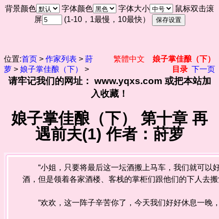
背景颜色
字体颜色
字体大小
鼠标双击滚
屏
(1-10，1最慢，10最快）
位置:
首页
>
作家列表
>
莳
繁體中文
娘子掌佳酿（下）
萝
>
娘子掌佳酿（下）
>
目录
下一页
请牢记我们的网址： www.yqxs.com 或把本站加
入收藏！
娘子掌佳酿（下） 第十章 再
遇前夫(1) 作者：莳萝
“小姐，只要将最后这一坛酒搬上马车，我们就可以好
酒，但是领着各家酒楼、客栈的掌柜们跟他们的下人去搬
“欢欢，这一阵子辛苦你了，今天我们好好休息一晚，