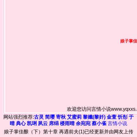
娘子掌
欢迎您访问言情小说www.yqxx
网站强烈推荐:
古灵
简璎
寄秋
艾蜜莉
黎孅(黎奷)
金萱
忻彤
于
晴
典心
凯琍
夙云
席绢
楼雨晴
余宛宛
蔡小雀
言情小说
娘子掌佳酿（下）第十章 再遇前夫(1)已经更新并由网友上传