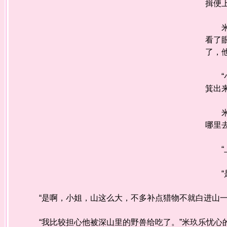
揖便
米玖
看了
了，
“小
箕出
米玖
哪里
“上
“是
“是啊，小姐，山这么大，不多补点猎物不就白进山一
“我比较担心他被深山里的野兽给吃了。”米玖乐忧心