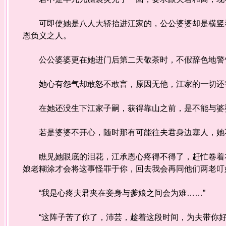
可即使她是八人大轿抬进江家的，公公婆婆却是横竖看
恩负义之人。
公公婆婆更在她进门后第二天敬茶时，不假辞色地警告
她心有怨气却敢怒不敢言，原因无他，江家的一切还掌
在她还没生下江家子嗣，获得靠山之前，是不能与婆
若是婆婆不开心，随时那有可能往夫君身边塞人，她不
瞧见她眼底的泪花，江承恩心疼得不得了，赶忙卷着衣
娘老糊涂才会将这事怪罪于你，回去我会再同他们两老叮
“我是心疼夫君夹在妾身与爹娘之间会为难……”
“这阵子苦了你了，沛芸，趁着这段时间，为夫带你好