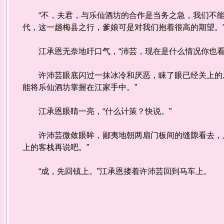
“不，夫君，与乐仙酒坊的合作是当务之急，我们不能
代，这一趟梅县之行，爹娘可是对我们抱着很高的期望。
江承恩无奈地吁口气，“沛芸，现在是什么情况你也看
许沛芸眼底闪过一抹冰冷和厌恶，睐了眼已经关上的乐
能将乐仙酒坊掌握在江家手中。”
江承恩眼睛一亮，“什么计策？快说。”
许沛芸微敛眼眸，鄙夷地朝两扇门板间的缝隙看去，只
上的客栈再说吧。”
“成，先回镇上。”江承恩搂着许沛芸回到马车上。