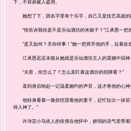
下，不容易被人盗用。
她想了下，因名字里有个乐字，自己又是技艺高超的酿
“快告诉我你是不是乐仙酒坊的米娘子？”江承恩一把
“是又如何？关你何事！”她一把挥开他的手，拉着欢
江承恩迟迟未能从她就是乐仙酒坊主人的震撼中回神
“夫君，你怎么了？怎么直盯着这酒坊的招牌看？”
直到身后响起一记温柔婉约的声音，这才将他的心神
他转身看着一脸担忧望着他的妻子，赶忙扯出一抹笑容
得入神了。”
许沛芸小鸟依人的依偎在他怀中，娇弱的语气里带着试