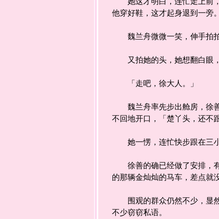
她这才明白，连忙走上前，在
他穿好鞋，这才起身退到一旁
魏兰舟微微一笑，伸手拍拍
又拍她的头，她想翻白眼，但
「走吧，徐大人。」
魏兰舟率先步出舱房，徐善连
不回地开口，「楚丫头，还不
她一愣，连忙快步跟在三小
徐善的确已经做了安排，有些
的那辆金灿灿的马车，差点就
围观的群众仍然不少，显然这
不少窃窃私语。