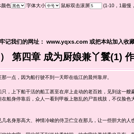
体颜色
字体大小
鼠标双击滚屏
(1-10，1最
牢记我们的网址： www.yqxs.com 或把本站加入收
） 第四章 成为厨娘兼丫鬟(1) 
那一点，因为船行驶不到一天即在临江的晨州靠岸。
，上下船干活的船工甚至在岸上走动的老百姓，见到这一艘豪
但在船身停靠后，众人一看到甲板上散乱的尸首残肢，不仅脸色
。
名身形高大、神情冷峻的侍卫伫立在那儿，让一些胆大的人