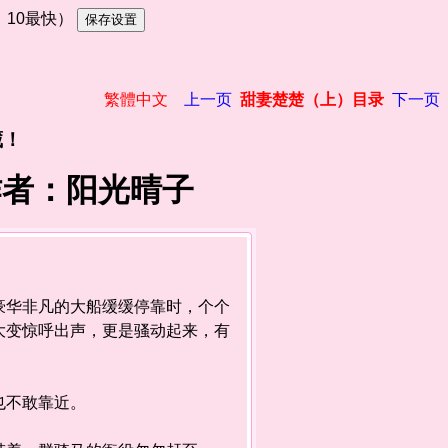
慢，10最快）
繁體中文
上一页
甜妻楚楚（上）目录
下一页
藏！
作者：阳光晴子
华非凡的大船缓缓停靠时，个个
大变惊呼出声，更是骚动起来，有
也不敢靠近。