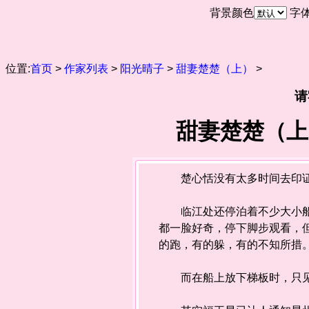
背景颜色
字
位置:
首页
>
作家列表
>
阳光晴子
>
甜妻楚楚（上）
>
请
甜妻楚楚（上
楚心恬没有太多时间去印证
临江处还停泊着不少大小船只
都一脸好奇，停下脚步观看，
的跑，有的躲，有的不知所措
而在船上放下梯板时，只见几