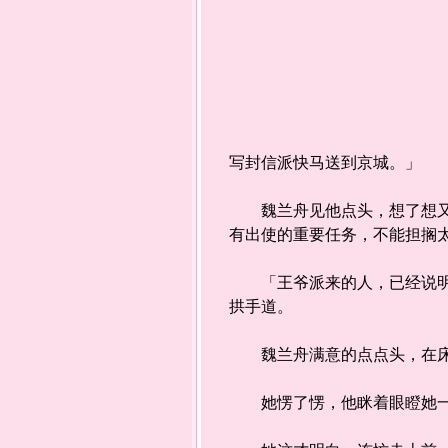
写封信派快马送到京城。」
魏兰舟见他点头，想了想又道
有出使的重要任务，不能担搁
「王爷派来的人，已经说明王
拱手道。
魏兰舟满意的点点头，在床
她愣了愣，他眯着眼瞪她一