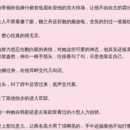
领衙役婢仆俯首低眉欢迎他的浩大排场，让他不由自主的霜出
不禁看傻了眼，魏兰舟还邪魅的频放电，含笑的扫过一谁脸
楚心恬真的很无言。
力想忍住翻白眼的表情，对她这些可爱的神态，他其实还挺喜
兴致盎然，伸出一根手指头，往徐善勾了勾，示意他靠近自己。
侧过身，在他耳畔交代几旬话。
头，叫了府中总管过来，低声交代着。
丁跟他快步的进入官邸。
一种她在韩剧还是古装剧里看过的小型人力抬轿。
那玩意儿，让两名高大男丁揺啊晃的，手中还搧着他不知打哪