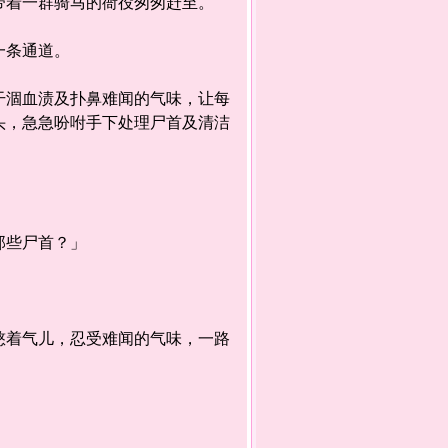
着一群骑马的衙役匆匆赶至。
一条通道。
涸血渍及扑鼻难闻的气味，让每
头，急急吩咐手下处理尸首及清洁
那些尸首？」
着气儿，忍受难闻的气味，一路