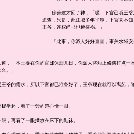
徐善这才回了神，「呃，下官己听王爷派
追查，只是，此江域多年平静，下官真不知
王爷，连权尚书也遭横祸。」
「此事，你派人好好查查，事关水域安全
，「本王要在你的官邸休憩几日，你派人将船上修缮打点一番
太久。」
爷的需求，所以下官都已准备好了，王爷现在就可以离船，随
榻坐起，看了一旁的楚心恬一眼。
眼，再看了一眼摆放在床下的鞋袜。