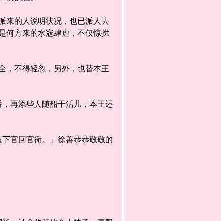
来的人说明状况，也已派人去
是何方来的水宼肆虐，不仅惊扰
，不得轻忽，另外，也替本王
，再添些人随船干活儿，本王还
下官回官衙。」徐善恭恭敬敬的