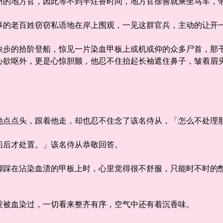
地方官，因此等不到半炷香时间，地方官徐善就乘坐马车，带
老百姓窃窃私语地在岸上围观，一见这群官兵，主动的让开
的拾阶登船，惊见一片染血甲板上或机或仰的众多尸首，那干
心欲呕外，更是心惊胆颤，他忍不住抬起长袖遮住鼻子，皱着眉
」
点头，跟着他走，却也忍不住念了该名侍从，「怎么不处理
后才处置。」该名侍从恭敬回答。
在沾染血渍的甲板上时，心里觉得很不舒服，只能时不时的憋
被血染过，一切看来整齐有序，空气中还有着沉香味。