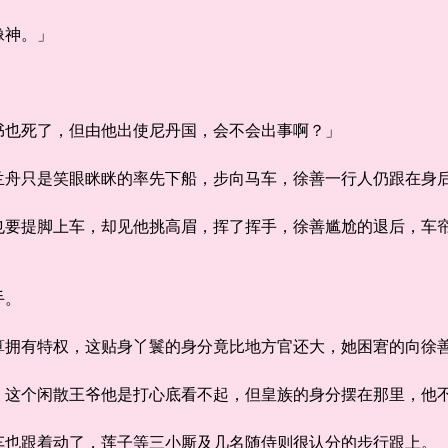
神。」
也死了，但由他出使尼丹国，会不会出事啊？」
只是笑眼眯眯的率先下船，步向马车，徐善一行人仍跟在身
提脚上车，却见他挑高眉，挥了挥手，徐善尴尬的退后，车帘
」
手。
有特权，这贴身丫鬟的身分竟比地方官还大，她困宭的向徐善
个闲散王爷他是打心底看不起，但皇族的身分摆在那里，他不
跟着动了，莲子等三小厮及几名随侍则很认分的步行跟上。