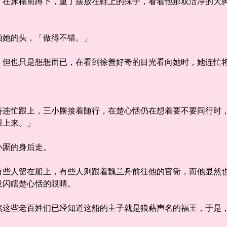
床榻前蹲下，重了摆放在鞋上的抹子，看着他那双洁净的大脚
。
她的头，「做得不错。」
也只是想想而已，在看到徐善好奇的目光看向她时，她连忙
忙跟上，三小厮接着随行，在楚心恬仍在想着要不要同行时，
跟上来。」
厮的身后走。
人留在船上，有些人则跟着魏兰舟前往他的官衙，而他显然也
没闪瞎楚心恬的眼睛。
些老百姓们已经知道这船的主子就是狼藉声名的福王，于是，