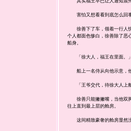
其实福王早已让人通知晨州的
害怕又想看看到底怎么回事的
徐善下了车，领着一行人快步
个人都面色惨白，徐善除了恶
船身。
「徐大人，福王在里面。
船上一名侍从向他示意，他点
「王爷交代，待徐大人上船
徐善只能撇撇嘴，当他双脚踩
往上直到最上层的舱房。
这间精致豪奢的舱房显然没