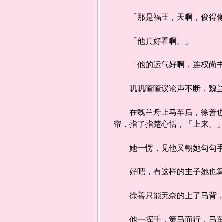
「那是福王，天啊，俊得像
「他真好看啊。」
「他的运气好啊，连权尚书
叽叽喳喳议论声不断，魏兰舟
在魏兰舟上马车后，徐善也要
帘，指了指楚心恬，「上来。
她一愣，见他又朝她勾勾
好吧，有这样的主子她也算拥
徐善只能无奈的上了马背，这
他一挥手，策马而行，马车也