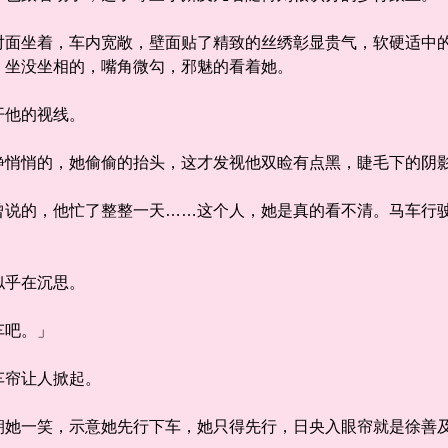
坐着，车内宽敞，壁面贴了精致的丝绣彰显贵气，软硬适中的
，坐没坐相的，嘴角微勾，邪魅的看着她。
他的视线。
悄的，她偷偷的抬头，这才发视他双睑有点黑，睫毛下的阴影
的，他忙了整整一天……这个人，她是真的看不清。马车行驶
乎在沉思。
吧。」
帘让人掀起。
一笑，示意她先行下车，她只得先行，日央入眼帘就是徐善及