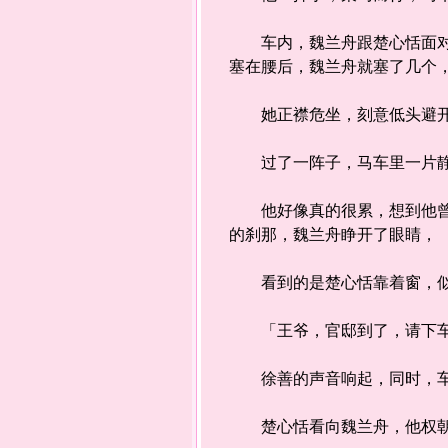
车内，魏兰舟跟楚心恬面对面
塞在腰后，魏兰舟就塞了几个
她正襟危坐，刻意低头避开
过了一阵子，马车里一片静悄
他好像真的很累，想到他曾说
的刹那，魏兰舟睁开了眼睛，
看到的是楚心恬靠着窗，似
「王爷，官邸到了，请下车
徐善的声音响起，同时，车
楚心恬看向魏兰舟，他权朝她