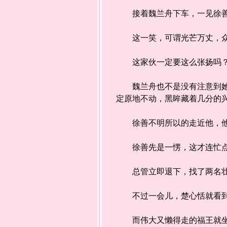
接着魏兰舟下车，一见徐善带
这一笑，可谓光芒万丈，众人
这家伙一定要这么张扬吗？
魏兰舟也不是没有注意到她努
定原地不动，黑眸藏着几分的
徐善不明所以的走近他，他
徐善先是一愣，这才连忙点
总管立即退下，找了两名壮
不过一会儿，楚心恬就看到
而伟大又懒得走的福王就坐上