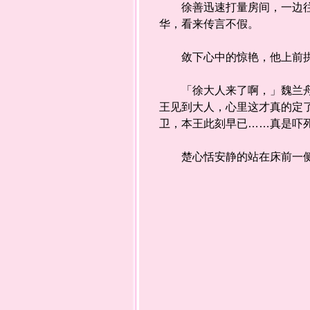
徐善迅速打量房间，一边往里
华，看来传言不假。
敛下心中的惊艳，他上前拱
「徐大人来了啊，」魏兰舟虚
王见到大人，心里这才真的定
卫，本王此刻早已……真是吓
楚心恬安静的站在床前一侧，