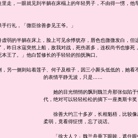
走，一眼就见到半躺在床榻上的年轻男子，不由得一愣，他早
手行礼，「微臣徐善参见王爷。」
弱的半躺在床上，脸上可见余悸犹存，唇色也微微发白，但这
了，昨日水寇突然上船，敌我对战，死伤甚多，连权尚书也惨死
死本王了。」他白晳修长的手轻轻的拍抚胸口。
另一侧则站着莲子、何子及根子，因三小厮头低低的，她看不
的表情平静无波，只是……
她的目光悄悄的飘到魏兰舟那张似陷于惊
代，绝对可以轻轻松松的摘下一座奥斯卡奖
徐善大约三十多岁，长相魁梧，比较像武
柔弱，竟看得怔愣，忘了说话。
「徐大人？」魏兰舟垂下眼眸，遮住眼