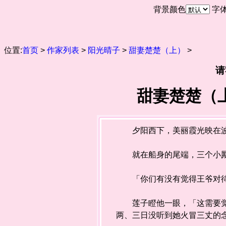
背景颜色
字
位置:
首页
>
作家列表
>
阳光晴子
>
甜妻楚楚（上）
>
请
甜妻楚楚（上
夕阳西下，美丽霞光映在波
就在船身的尾端，三个小厮
「你们有没有觉得王爷对待小
莲子瞪他一眼，「这需要觉得
两、三日没听到她火冒三丈的