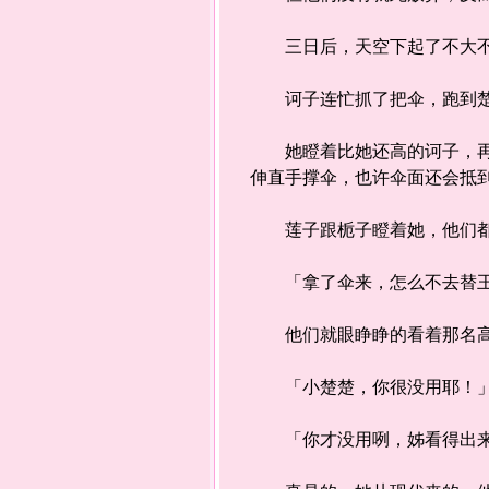
三日后，天空下起了不大不
诃子连忙抓了把伞，跑到楚
她瞪着比她还高的诃子，再回
伸直手撑伞，也许伞面还会抵
莲子跟栀子瞪着她，他们都
「拿了伞来，怎么不去替王爷
他们就眼睁睁的看着那名高
「小楚楚，你很没用耶！」
「你才没用咧，姊看得出来你