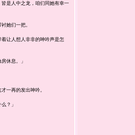
皆是人中之龙，咱们同她有幸一
帮衬她们一把。
着让人想人非非的呻吟声是怎
舱房休息。」
才一再的发出呻吟。
什么？」