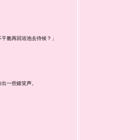
干脆再回浴池去侍候？」
传出一些嬉笑声。