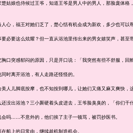
姑娘也侍候过王爷，知道王爷是男人中的男人，那脸庞体格，
心，福王对她们乏了，楚心恬有机会成为新欢，多少也可以
必要这么炫耀？但一直从浴池里传出来的男女嬉笑声，甚至带
口突感郁闷的原因，只是开口说：「我突然有些不舒服，回
同时离开浴池，有人走路还怪怪的。
人儿脚底按摩，也不知按到哪儿，让她们又痛又麻又爽快，这
没出浴池？三小厮硬着头皮进去，王爷脸臭臭的，「你们干
会吗……不意外的，他们挨了主子一顿骂，被罚抄医书。
在船上的日常由，继续趁机制造机会。