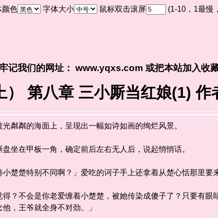
体颜色
字体大小
鼠标双击滚屏
(1-10，1最
牢记我们的网址： www.yqxs.com 或把本站加入收
） 第八章 三小厮当红娘(1) 
光粼粼的海面上，呈现出一幅如诗如画的绚烂风景。
盘坐在甲板一角，确定前后左右无人后，说起悄悄话。
楚楚特别不同啊？」爱吃的诃子手上还拿着从楚心恬那里要
？不会是你老爱缠着小楚楚，被她传染成傻子了？只要有眼睛
念他，王爷就全身不对劲。」