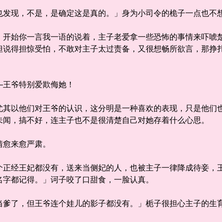
现，不是，是确定这是真的。」身为小司令的桅子一点也不想
始你一言我一语的说着，主子老爱拿一些恐怖的事情来吓唬楚
但说得担惊受怕，不敢对主子太过责备，又很想畅所欲言，那挣
王爷特别爱欺侮她！
以他们对王爷的认识，这分明是一种喜欢的表现，只是他们也
未闻，搞不好，连主子也不是很清楚自己对她存着什么心思。
愈来愈严肃。
经王妃都没有，送来当侧妃的人，也被主子一律降成待妾，王
名字都记得。」诃子咬了口甜食，一脸认真。
了，但王爷连个娃儿的影子都没有。」栀子很担心主子的生