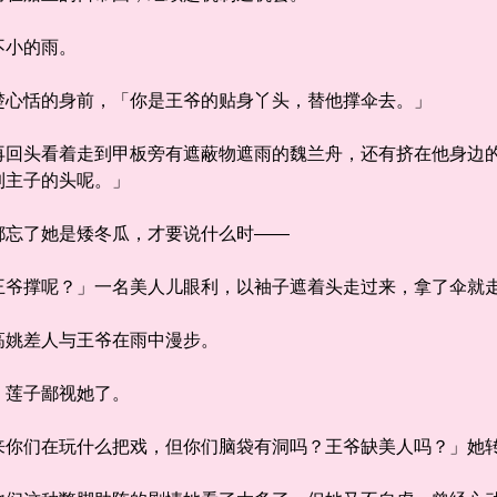
小的雨。
心恬的身前，「你是王爷的贴身丫头，替他撑伞去。」
头看着走到甲板旁有遮蔽物遮雨的魏兰舟，还有挤在他身边的
到主子的头呢。」
忘了她是矮冬瓜，才要说什么时——
撑呢？」一名美人儿眼利，以袖子遮着头走过来，拿了伞就
姚差人与王爷在雨中漫步。
莲子鄙视她了。
们在玩什么把戏，但你们脑袋有洞吗？王爷缺美人吗？」她转