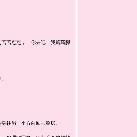
莺莺燕燕，「你去吧，我踮高脚
走。
身往另一个方向回去舱房。