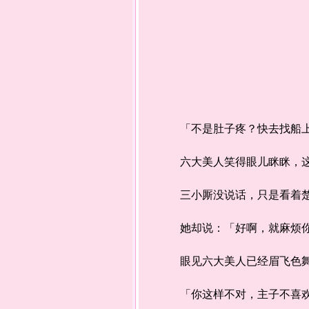
「不是肚子疼？快去找船上
六大美人笑得眼儿眯眯，这几
三小厮没说话，只是看着楚
她却说：「好啊，就麻烦你
眼见六大美人已经眉飞色舞的
「你这样不对，主子不喜欢