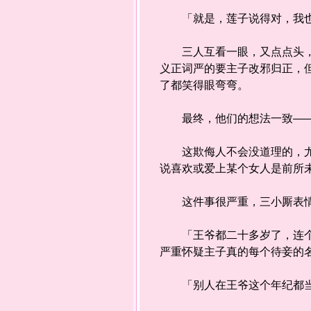
「就是，莲子说得对，我也发
三人互看一眼，又点点头，开
义正词严的要主子改邪归正，
了都笑得眼弯弯。
最终，他们的想法一致——
这欺侮人不会没道理的，尤其
说喜欢或爱上某个女人是前所
这件事很严重，三小厮表情
「王爷都二十多岁了，连个正
严重怀疑主子真的每个待妾的
「别人在王爷这个年纪都当爹