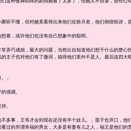
这种蹩脚助阵的剧情她看了太多了，但她又不自虐，曾经心动
听不懂，但对她竟看得出来他们在扮月老，他们倒很惊讶，原
想着，或许他们也没有自己想象中的聪明。
弄巧成拙，最大的问题，当然出自知道他们想干什么的楚心恬
线的主子也对他们有了微词，搞得他们里外不是人。最后连四大
事。」
的强调。
坚持。
多事，王爷才会到现在还没有半个娃儿。」莲子也开口，他们
们看过的所谓幸福的男女，大多是有妻有儿之人，福王是他们的