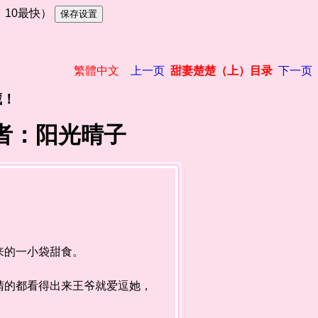
慢，10最快）
繁體中文
上一页
甜妻楚楚（上）目录
下一页
藏！
作者：阳光晴子
来的一小袋甜食。
的都看得出来王爷就爱逗她，