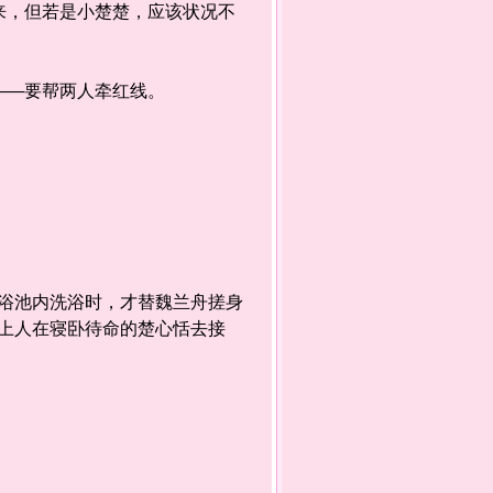
，但若是小楚楚，应该状况不
——要帮两人牵红线。
池内洗浴时，才替魏兰舟搓身
上人在寝卧待命的楚心恬去接