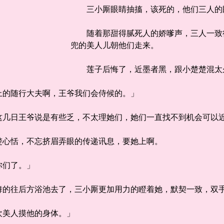
三小厮眼睛抽搐，该死的，他们三人的
随着那甜得腻死人的娇嗲声，三人一致往
兜的美人儿朝他们走来。
莲子后悔了，近墨者黑，跟小楚楚混太
的随行大夫啊，王爷我们会侍候的。」
日王爷说是有些乏，不太理她们，她们一直找不到机会可以
心恬，不忘挤眉弄眼的传递讯息，要她上啊。
们了。」
往后方浴池去了，三小厮更加用力的瞪着她，默契一致，双手
美人摸他的身体。」