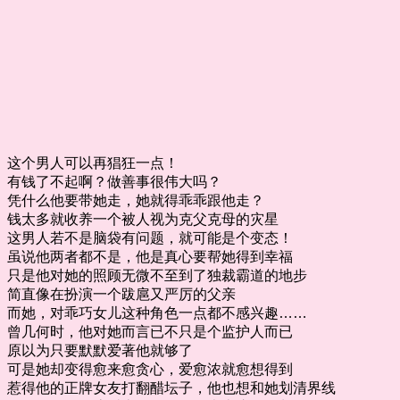
这个男人可以再猖狂一点！
有钱了不起啊？做善事很伟大吗？
凭什么他要带她走，她就得乖乖跟他走？
钱太多就收养一个被人视为克父克母的灾星
这男人若不是脑袋有问题，就可能是个变态！
虽说他两者都不是，他是真心要帮她得到幸福
只是他对她的照顾无微不至到了独裁霸道的地步
简直像在扮演一个跋扈又严厉的父亲
而她，对乖巧女儿这种角色一点都不感兴趣……
曾几何时，他对她而言已不只是个监护人而已
原以为只要默默爱著他就够了
可是她却变得愈来愈贪心，爱愈浓就愈想得到
惹得他的正牌女友打翻醋坛子，他也想和她划清界线