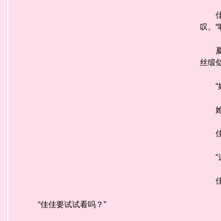
佳佳
叹。
夏云
丝缎
“姐
她解
佳佳
“这
佳佳
“佳佳要试试看吗？”