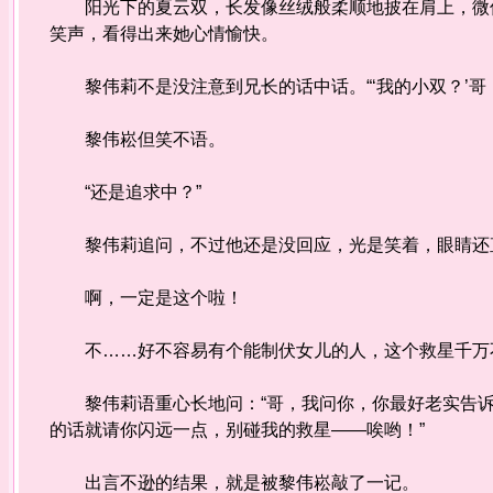
阳光下的夏云双，长发像丝绒般柔顺地披在肩上，微偏
笑声，看得出来她心情愉快。
黎伟莉不是没注意到兄长的话中话。“‘我的小双？’哥
黎伟崧但笑不语。
“还是追求中？”
黎伟莉追问，不过他还是没回应，光是笑着，眼睛还
啊，一定是这个啦！
不……好不容易有个能制伏女儿的人，这个救星千万
黎伟莉语重心长地问：“哥，我问你，你最好老实告诉
的话就请你闪远一点，别碰我的救星——唉哟！”
出言不逊的结果，就是被黎伟崧敲了一记。