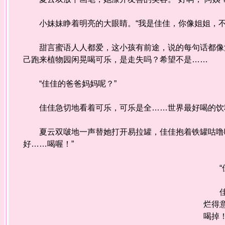
小妹妹睁着明亮的大眼睛。“我是佳佳，你像姐姐，不
甜言蜜语人人都爱，这小孩有前途，说的每句话都像沾
己跑来植物园闲晃喝可乐，是走失吗？希望不是……
“佳佳的爸爸妈妈呢？”
佳佳急切地看着可乐，可乐是全……世界最好喝的饮料
夏云双啵地一声替她打开易拉罐，佳佳抱着铁罐咕噜咕
好……喝喔！”
“佳
佳佳
烂得
喝掉！