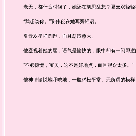
老天，都什么时候了，她还在胡思乱想？夏云双轻轻挣
“我想吻你。”黎伟崧在她耳旁轻语。
夏云双星眸圆瞪，而且愈瞪愈大。
他凝视着她的唇，语气是愉快的，眼中却有一闪即逝的
“不必惊慌，宝贝，这不是好地点，而且观众太多。”
他神情愉悦地吓唬她，一脸稀松平常、无所谓的模样，