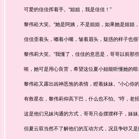
可爱的佳佳挥着手。“姐姐，我是佳佳！”
黎伟崧大笑。“她是阿姨，不是姐姐，如果她是姐姐，
佳佳歪着头，嘟着小嘴，皱着眉头，疑惑的样子也很可
黎伟莉大笑。“我懂了，佳佳的意思是，哥哥以前那些
唉，她可是用心良苦，希望这位夏小姐能听懂她的暗示
黎伟崧又露出凶神恶煞的表情，瞪着妹妹。“小心你的
有救星在，黎伟莉仰高下巴，什么也不怕。“哼，老招
这是他们兄妹沟通的方式，哥哥只会摆摆样子，妹妹只
但夏云双当然不了解他们的互动方式，况且争吵又是因