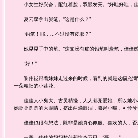
小女生好兴奋，配红着脸，双眼发亮。“好哇好哇，佳
夏云双拿出炭笔。“这是什么？”
“铅笔！耶……不过没有皮耶？”
她晃晃手中的笔。“这支没有皮的铅笔叫炭笔，佳佳试
“好！”
黎伟崧跟着妹妹走过来的时候，看到的就是这幅充满“
一朵粗拙的小莲花。
佳佳人小鬼大、古灵精怪，人人都宠爱她，所以她小小
她眨眨圆圆的大眼睛，挤出两滴眼泪，嘟起小嘴，可怜兮
佳佳也很有想法，除非是她真心佩服、喜欢的人，否则
一旁，佳佳的妈妈黎伟莉惊奇不已。“哥……”