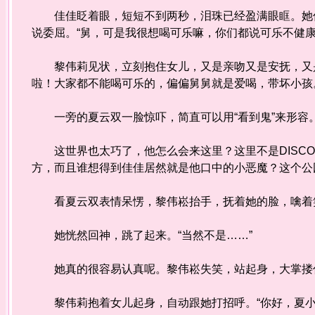
佳佳眨着眼，短短不到两秒，泪珠已经盈满眼眶。她低
说委屈。“舅，可是我很想喝可乐嘛，你们都说可乐不健康
黎伟莉见状，立刻抱住女儿，又是亲吻又是安抚，又是
啦！大家都不能喝可乐的，偏偏舅舅就是爱喝，带坏小孩
一旁的夏云双一脸惊吓，简直可以用“看到鬼”来形容
这世界也太巧了，他怎么会来这里？这里不是DISCOP
方，而且谁想得到佳佳居然就是他口中的小恶魔？这个公
看夏云双表情呆愣，黎伟崧抬手，抚着她的脸，噙着笑
她恍然回神，跳了起来。“当然不是……”
她真的很容易认真呢。黎伟崧失笑，站起身，大掌搂住
黎伟莉抱着女儿起身，自动跟她打招呼。“你好，夏小