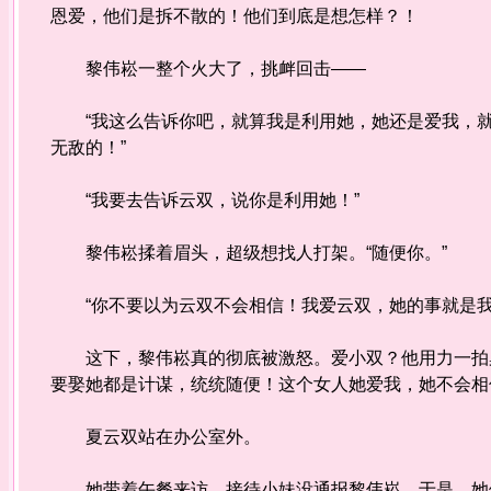
恩爱，他们是拆不散的！他们到底是想怎样？！
黎伟崧一整个火大了，挑衅回击——
“我这么告诉你吧，就算我是利用她，她还是爱我，就
无敌的！”
“我要去告诉云双，说你是利用她！”
黎伟崧揉着眉头，超级想找人打架。“随便你。”
“你不要以为云双不会相信！我爱云双，她的事就是我
这下，黎伟崧真的彻底被激怒。爱小双？他用力一拍桌
要娶她都是计谋，统统随便！这个女人她爱我，她不会相
夏云双站在办公室外。
她带着午餐来访，接待小妹没通报黎伟崧，于是，她