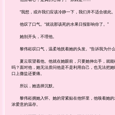
“我想，或许我们应该冷静一下，我们并不适合彼此。
他叹了口气。“就说那该死的水果日报影响你了。”
她别开头，不理他。
黎伟崧叹口气，温柔地抚着她的头发。“告诉我为什么
夏云双望着他。他就在她眼前，只要她伸出手，就能碰
吗？面对他，她无法质问他是不是利用自己，也无法把她
口上撒盐还要痛。
所以，她选择沉默。
黎伟崧拥她入怀。她的背紧贴在他怀里，他嗅着她的发
浓爱意的温存。