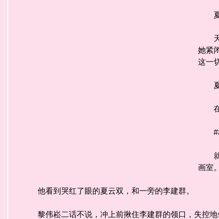
夏云
天啊
她紧
这一
夏云
在这
##
就在
画室
他看到哭红了眼的夏云双，和一旁的李建群。
黎伟崧二话不说，冲上前揪住李建群的领口，失控地低