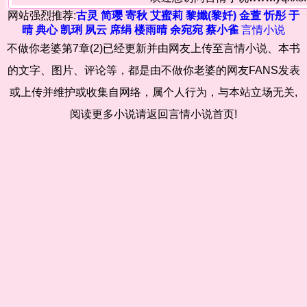
网站强烈推荐:
古灵
简璎
寄秋
艾蜜莉
黎孅(黎奷)
金萱
忻彤
于
晴
典心
凯琍
夙云
席绢
楼雨晴
余宛宛
蔡小雀
言情小说
不做你老婆第7章(2)已经更新并由网友上传至言情小说、本书
的文字、图片、评论等，都是由不做你老婆的网友FANS发表
或上传并维护或收集自网络，属个人行为，与本站立场无关,
阅读更多小说请返回言情小说首页!