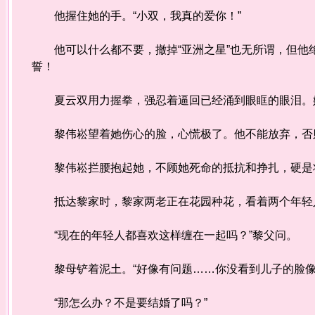
他握住她的手。“小双，我真的爱你！”
他可以什么都不要，撤掉“亚洲之星”也无所谓，但他
誓！
夏云双用力握拳，强忍着逼回已经涌到眼眶的眼泪。她
黎伟崧望着她伤心的脸，心慌极了。他不能放弃，否
黎伟崧拦腰抱起她，不顾她死命的抵抗和挣扎，硬是将
抵达黎家时，黎家两老正在花园种花，看着两个年轻人
“现在的年轻人都喜欢这样缠在一起吗？”黎父问。
黎母铲着泥土。“好像有问题……你没看到儿子的脸像
“那怎么办？不是要结婚了吗？”