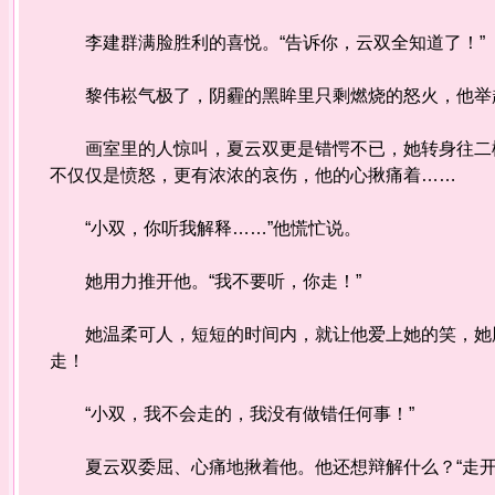
李建群满脸胜利的喜悦。“告诉你，云双全知道了！”
黎伟崧气极了，阴霾的黑眸里只剩燃烧的怒火，他举起
画室里的人惊叫，夏云双更是错愕不已，她转身往二楼
不仅仅是愤怒，更有浓浓的哀伤，他的心揪痛着……
“小双，你听我解释……”他慌忙说。
她用力推开他。“我不要听，你走！”
她温柔可人，短短的时间内，就让他爱上她的笑，她脸
走！
“小双，我不会走的，我没有做错任何事！”
夏云双委屈、心痛地揪着他。他还想辩解什么？“走开