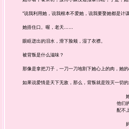
“说我利用她，说我根本不爱她，说我要娶她都是计谋
她捂住口。喔，老天……
眼眶迸出的泪水，滑下脸颊，湿了衣襟。
被背叛是什么滋味？
那像是拿把刀子，一刀一刀地割下她心上的肉，她的
如果说爱情是天下无敌，那么，背叛就是毁灭一切的
她知
他们
配不
妈说