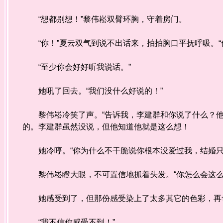
“想都别想！”黎伟崧双臂环胸，守着房门。
“你！”夏云双气到说不出话来，拍拍胸口平抚呼吸。“
“至少你会好好听我说话。”
她吼了回去。“我们没什么好说的！”
黎伟崧冷笑了声。“告诉我，李建群和你说了什么？他
的。李建群虽然没说，但他知道他就是这么想！
她冷哼。“你为什么不干脆说你根本没爱过我，结婚只
黎伟崧瞪大眼，不可置信地抓着头发。“你怎么会这么
她感受到了，但那份感受染上了太多其它的色彩，再
“我不信你感受不到！”