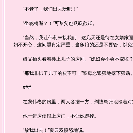
“不管了，我们出去玩吧！”
“坐轮椅喔？！”可黎父也跃跃欲试。
“当然，我让伟莉来接我们，这几天还是待在女婿家避
妇不开心，这问题肯定严重，当爹娘的还是不要管，以免
黎父抬头看着楼上儿子的房间。“媳妇会不会不嫁啦？
“那我非扒了儿子的皮不可！”黎母恶狠狠地撂下狠话
###
在黎伟崧的房里，两人各据一方，剑拔弩张地瞪着对
他一进房便锁上房门，不让她跑掉。
“放我出去！”夏云双愤怒地说。