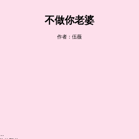
不做你老婆
作者：伍薇
…