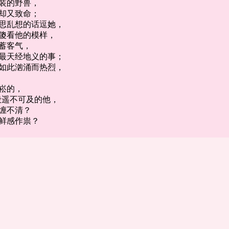
装的野兽，
却又致命；
思乱想的话逗她，
傻看他的模样，
蓄客气，
最天经地义的事；
如此汹涌而热烈，
崧的，
般遥不可及的他，
缠不清？
鲜感作祟？