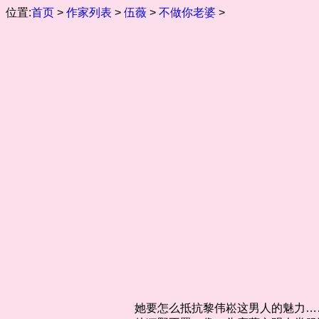
位置:
首页
>
作家列表
>
伍薇
>
不做你老婆
>
她要怎么抵抗黎伟崧这男人的魅力…