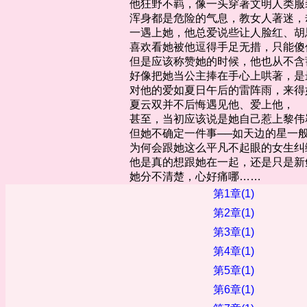
他狂野不羁，像一头穿著文明人类服
浑身都是危险的气息，教女人著迷，
一遇上她，他总爱说些让人脸红、胡
喜欢看她被他逗得手足无措，只能傻
但是应该称赞她的时候，他也从不含
好像把她当公主捧在手心上哄著，是
对他的爱如夏日午后的雷阵雨，来得
夏云双并不后悔遇见他、爱上他，
甚至，当初应该说是她自己惹上黎伟
但她不确定一件事──如天边的星一
为何会跟她这么平凡不起眼的女生纠
他是真的想跟她在一起，还是只是新
她分不清楚，心好痛哪……
第1章(1)
第2章(1)
第3章(1)
第4章(1)
第5章(1)
第6章(1)