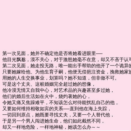
第一次见面，她并不确定他是否将她看进眼里──
他目光飘邈，漠不关心，对于激怒她毫不在意，却又不吝于认
第二次见面，她走投无路，唯一能出手帮助的他开了一个诡异
只要她嫁给他、为他生育子嗣，他便无偿挹注资金，挽救她家
用她的人生交换事业，划算吗？她不知道，但非做不可。
可是这个丈夫、这桩婚姻完全超过她的想像，
他冷漠无情又自我中心，对艺术品的兴趣甚至多过她，
他们的婚后生活如在火中，烧灼著她的心，
令她又痛又焦躁难平，不知该怎么对待能扰乱自己的他，
又要如何维持相敬如宾的关系──直到他在海上失踪，
一切回到原点，她既要寻找丈夫，又要一个人替代他，
于是另一个男人闯进她生命，他们如此截然不同，
却又一样地危险，一样地神秘，她该怎么办～～