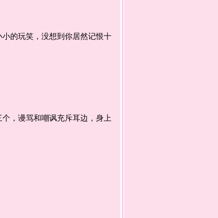
小的玩笑，没想到你居然记恨十
个，谩骂和嘲讽充斥耳边，身上