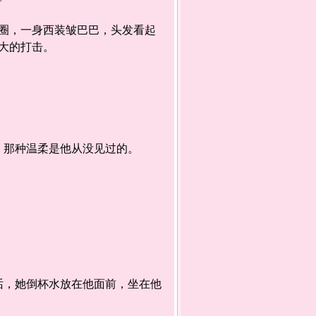
，一身西装皱巴巴，头发看起
大的打击。
那种温柔是他从没见过的。
。
，她倒杯水放在他面前，坐在他