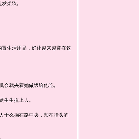
益发柔软。
置生活用品，好让越来越常在这
机会就央着她做饭给他吃。
硬生生撞上去。
干么挡在路中央，却在抬头的
。