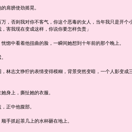
的肩膀使劲摇晃。
，否则我对你不客气，你这个恶毒的女人，当年我只是开个小
我，害我现在变成这样，你说你要怎样负责」
恍惚中看着他扭曲的脸，一瞬间她想到十年前的那个晚上。
紧。
林志文狰狞的表情变得模糊，背景突然变暗，一个人影变成三
她身上，撕扯她的衣服。
，正中他腹部。
顺手抓起茶几上的水杯砸在地上。