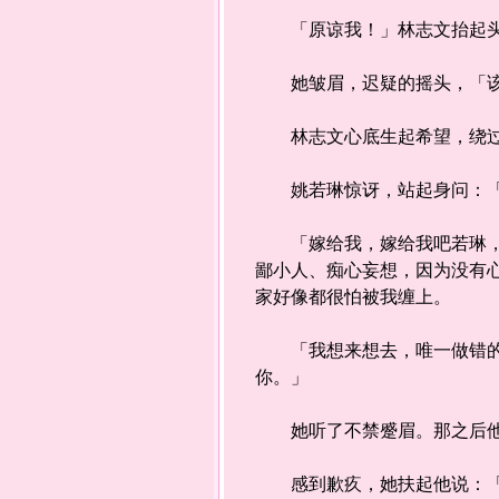
「原谅我！」林志文抬起头
她皱眉，迟疑的摇头，「该
林志文心底生起希望，绕过
姚若琳惊讶，站起身问：「
「嫁给我，嫁给我吧若琳，我
鄙小人、痴心妄想，因为没有
家好像都很怕被我缠上。
「我想来想去，唯一做错的就
你。」
她听了不禁蹙眉。那之后他
感到歉疚，她扶起他说：「