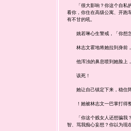
「很大影响？你这个自私的女
看你，你住在高级公寓、开跑
有不甘的吼。
姚若琳心生警戒，「你想怎
林志文霍地将她拉到身前，
他浑浊的鼻息喷到她脸上，
该死！
她让自己镇定下来，稳住阵
！她被林志文一巴掌打得整
「你这个贱女人还想骗我？帮
智、骂我痴心妄想？你以为现