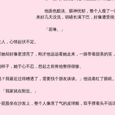
他面色黯淡、眼神忧郁，整个人瘦了一圈
来好几天没洗，胡碴长满下巴，好像遭受很
「若琳。」
人，心情起伏不定。
却好像更漂亮了，刚才他远远看她走来，一路带着甜美的笑，
样子，她于心不忍，想起之前将他整得很惨。
我最近过得糟透了，需要找个朋友谈谈。」他说着红了眼眶
「我家就在附近。」
股坐在沙发上，整个人像泄了气的皮球般，双手撑着头不说话
」