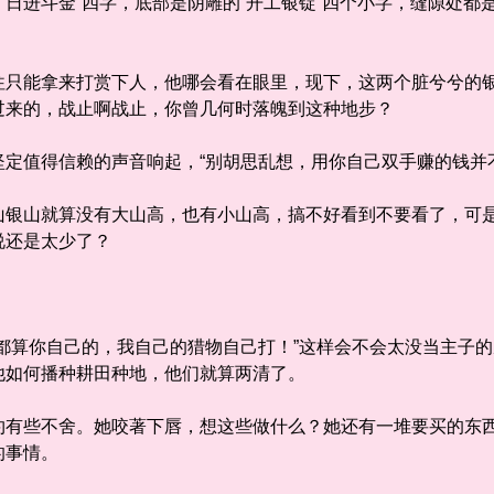
进斗金”四字，底部是阴雕的“开工银锭”四个小字，缝隙处都
能拿来打赏下人，他哪会看在眼里，现下，这两个脏兮兮的银
过来的，战止啊战止，你曾几何时落魄到这种地步？
值得信赖的声音响起，“别胡思乱想，用你自己双手赚的钱并不
山就算没有大山高，也有小山高，搞不好看到不要看了，可是
说还是太少了？
算你自己的，我自己的猎物自己打！”这样会不会太没当主子的
他如何播种耕田种地，他们就算两清了。
些不舍。她咬著下唇，想这些做什么？她还有一堆要买的东西
的事情。