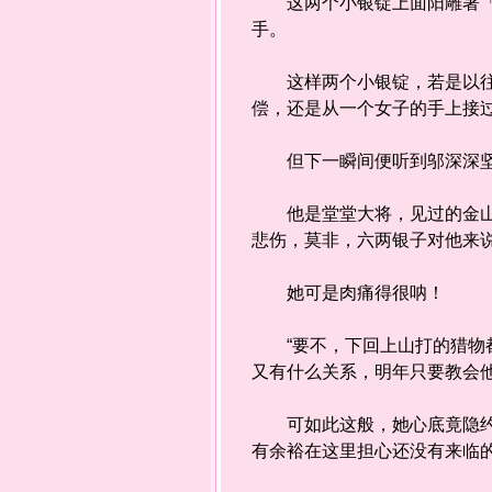
这两个小银锭上面阳雕著「日
手。
这样两个小银锭，若是以往只
偿，还是从一个女子的手上接
但下一瞬间便听到邬深深坚定
他是堂堂大将，见过的金山银
悲伤，莫非，六两银子对他来
她可是肉痛得很呐！
“要不，下回上山打的猎物都
又有什么关系，明年只要教会
可如此这般，她心底竟隐约有
有余裕在这里担心还没有来临