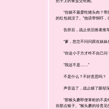
把手上的食盒交给她。
“你娘不最爱吃猪头肉？带回
的红包就没了。”他语带恫吓，
告辞后，战止依旧推著推车顺
“爹，您怎不问问跟在妹妹身
“你这小子方才咋不自己问？
“我这不是……”
不是什么？不好意思吗？
声音远了，战止瞄了眼邬深深
“那猴头蘑即便掌柜的不卖给
你那点银子。”猴头蘑的珍贵