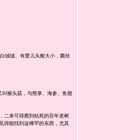
白绒绒、有婴儿头般大小，菌丝
又叫猴头菇，与熊掌、海参、鱼翅
二来可得爬到枯死的百年老树
见得能找到这稀罕的东西，尤其