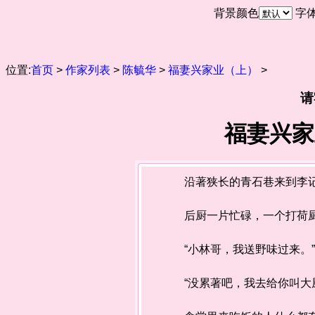
背景颜色
字
位置:
首页
>
作家列表
>
陈毓华
>
福妻兴家业（上）
>
请
福妻兴家
沿著狭长的青石巷来到李记
后厨一片忙碌，一个打荷厨
“小林哥，我送野味过来。”
“没累著吧，我去给你叫大厨