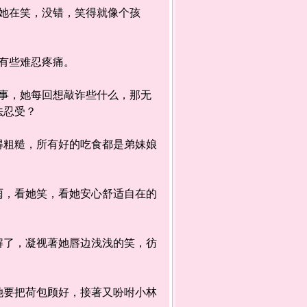
她在笑，没错，笑得就像个孩
有些难忍疼痛。
，她每回想敲诈些什么，那无
法忍受？
粗糙，所有好的吃食都是弟妹娘
，看她笑，看她安心舒适自在的
了，凝视著她唇边浅浅的笑，彷
要把荷包顾好，接著又吩咐小林