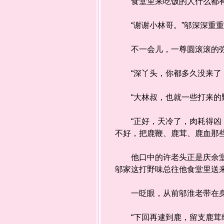
食堂里来吃饭的人什么都有，
“谢谢小林哥。”邬深深重重
不一会儿，一尊圆滚滚的弥
“深丫头，你都多久没来了，
“大林叔，也就一些打来的野
“正好，天冷了，肉耗得凶，
不好，把鹿鞭、鹿茸、鹿血那
他口中的许老头正是庆余堂药
邬家这打野味总往他食堂里送
一眨眼，从前邬淮老带在身
“下回再逮到鹿，留支鹿茸给