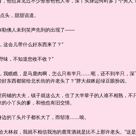
他也算见过不少形形色色人等，深丫头身边何时多了个男人？
点头，甜甜说道。
勒佛人未到笑声先到的出现了——
这会儿带什么好东西来了？”
味，不知道您收不收？”
我瞧瞧，是马鹿肉啊，怎么只有半只……呃，还不到半只，深
些好东西都留给北长街的许老头了？”胖大叔眯起绿豆眼扮凶。
铺的大夫，镇子就这么大，住了大半辈子的人谁不相熟，不只
来的小丫头的爹，和他也有旧交情。
边的丫头片子都长大了，而邬淮……唉。
大林叔，我就不相信我泡的鹿茸酒就是比不上那许老头。”这是