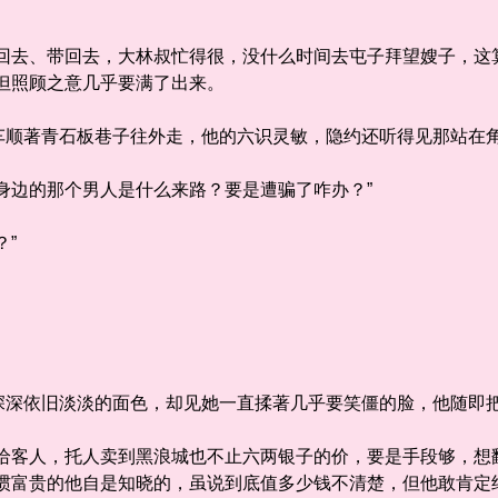
去、带回去，大林叔忙得很，没什么时间去屯子拜望嫂子，这
但照顾之意几乎要满了出来。
著青石板巷子往外走，他的六识灵敏，隐约还听得见那站在角
边的那个男人是什么来路？要是遭骗了咋办？”
”
依旧淡淡的面色，却见她一直揉著几乎要笑僵的脸，他随即
客人，托人卖到黑浪城也不止六两银子的价，要是手段够，想
见惯富贵的他自是知晓的，虽说到底值多少钱不清楚，但他敢肯定