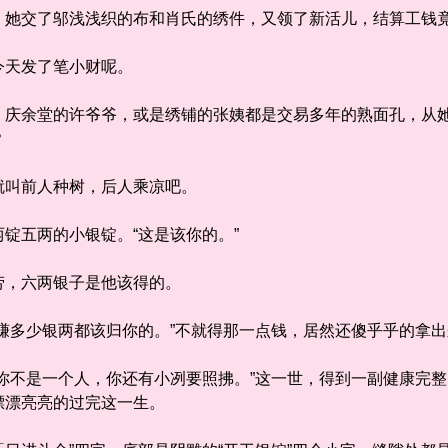
交了邬浅浅织的布和肖氏的绣件，又领了新活儿，结算工钱竟
天发了笔小财呢。
余堂的许爷爷，或是绣铺的张姨都是交易多年的熟面孔，从她
？
叫前人种树，后人乘凉吧。
五两的小银锭。“这是该你的。”
，六两银子是他该得的。
多少银两都该归你的。”不就得那一点钱，居然还傻乎乎的拿出
不是一个人，你还有小冽要照拂。”这一世，得到一副健康完整
漂漂亮亮的过完这一生。