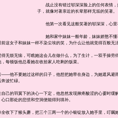
战止没有错过邬深深脸上的任何表情，
子，就像对著亲近的长辈那样无垢的笑著。
他第一次看见这般笑著的邬深深，心里
她和家中妹妹一般年龄，妹妹娇憨不懂事
眼前这女子和妹妹一样不染尘埃的笑，为什么让他就觉得百般无
无烦无恼，可瞧她这会儿在做什么，为了生计，一双手操劳得
他，每顿饭他总看她在收拾家人吃剩的饭菜。
—他不要她过这样的日子，他想把她带在身边，为她遮风避雨
活奔波忙碌。
己的羽翼下的决心一下定，他忽然发现揪疼酸涩的心霎时缓解
，心口那处的悲愤和空洞便能得到填补。
收下了猴头蘑，把三个三两一个的小银锭放入她手里，叮嘱她