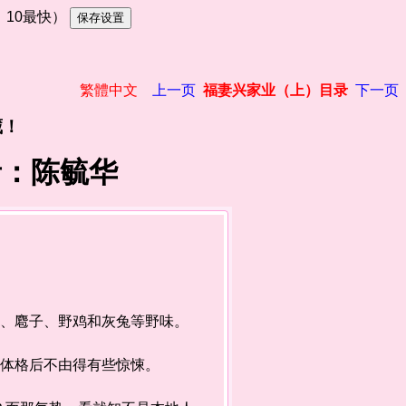
慢，10最快）
繁體中文
上一页
福妻兴家业（上）目录
下一页
藏！
者：陈毓华
、麅子、野鸡和灰兔等野味。
体格后不由得有些惊悚。