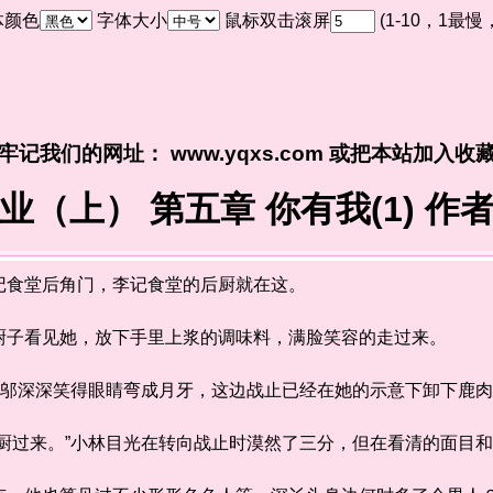
体颜色
字体大小
鼠标双击滚屏
(1-10，1最
牢记我们的网址： www.yqxs.com 或把本站加入收
业（上） 第五章 你有我(1) 作
食堂后角门，李记食堂的后厨就在这。
子看见她，放下手里上浆的调味料，满脸笑容的走过来。
邬深深笑得眼睛弯成月牙，这边战止已经在她的示意下卸下鹿肉
过来。”小林目光在转向战止时漠然了三分，但在看清的面目和