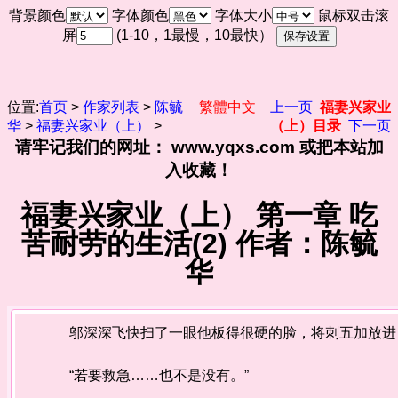
背景颜色
字体颜色
字体大小
鼠标双击滚
屏
(1-10，1最慢，10最快）
位置:
首页
>
作家列表
>
陈毓
繁體中文
上一页
福妻兴家业
华
>
福妻兴家业（上）
>
（上）目录
下一页
请牢记我们的网址： www.yqxs.com 或把本站加
入收藏！
福妻兴家业（上） 第一章 吃
苦耐劳的生活(2) 作者：陈毓
华
邬深深飞快扫了一眼他板得很硬的脸，将刺五加放进自
“若要救急……也不是没有。”