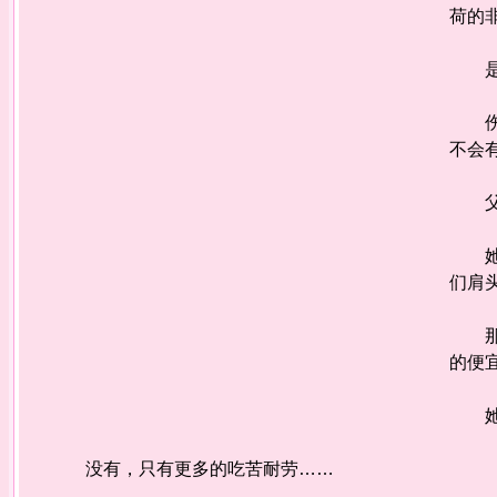
荷的
是谁
伤病
不会
父母
她最
们肩
那段
的便
她有
没有，只有更多的吃苦耐劳……