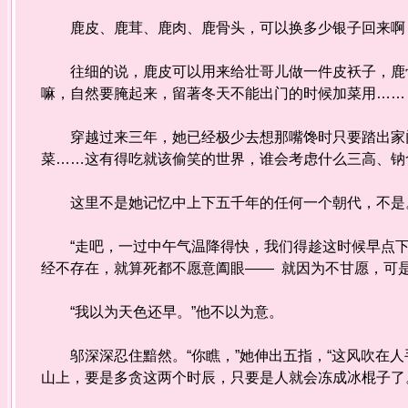
鹿皮、鹿茸、鹿肉、鹿骨头，可以换多少银子回来啊
往细的说，鹿皮可以用来给壮哥儿做一件皮袄子，鹿骨
嘛，自然要腌起来，留著冬天不能出门的时候加菜用……
穿越过来三年，她已经极少去想那嘴馋时只要踏出家门
菜……这有得吃就该偷笑的世界，谁会考虑什么三高、钠
这里不是她记忆中上下五千年的任何一个朝代，不是
“走吧，一过中午气温降得快，我们得趁这时候早点下
经不存在，就算死都不愿意阖眼—— 就因为不甘愿，可
“我以为天色还早。”他不以为意。
邬深深忍住黯然。“你瞧，”她伸出五指，“这风吹在人
山上，要是多贪这两个时辰，只要是人就会冻成冰棍子了