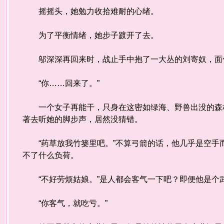
摇摇头，她勉力收拾难耐的心绪。
为了平衡情绪，她步子踱开了去。
邬深深再回来时，战止手中抱了一大丛的刘寄奴，面色
“你……回来了。”
一个女子再能干，只身在这密如绿海、野兽出没的森林
著去听她的脚步声，居然没猜错。
“药草放我竹篓里吧。”不算弓箭的话，他几乎是空手
不了什么负荷。
“不好劳烦姑娘。”是人都会客气一下吧？即便他是个
“你客气，就吃亏。”