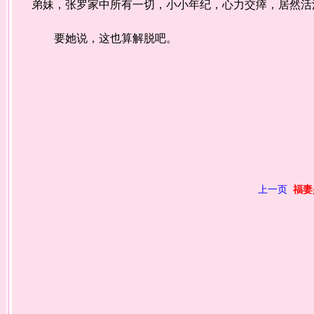
弟妹，张罗家中所有一切，小小年纪，心力交瘁，居然活
要她说，这也算解脱吧。
上一页
福妻