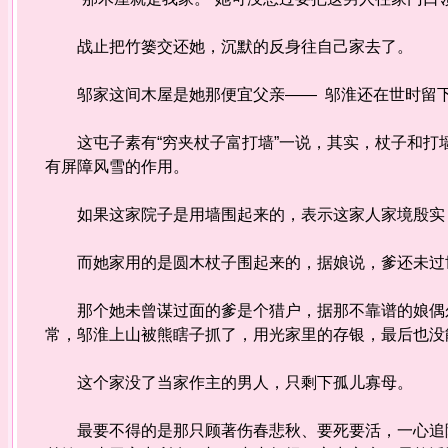
战止把竹篓交还她，沉默的反身往自己家去了。
邬家这间木屋是她那便宜父亲—— 邬淮还在世时留下
这屯子素有“穷夹杖子富打墙”一说，其实，杖子和打
有屏障风雪的作用。
如果这家院子是用墙围起来的，表示这家人家境殷实，
而她家用的是圆木杖子围起来的，据娘说，爹还未过
那个她未曾谋过面的爹是个猎户，据那不靠谱的娘偶尔
常，邬淮上山被熊瞎子抓了，用光家里的存银，最后也没
这个家没了当家作主的男人，只剩下孤儿寡母。
最要不得的是那只顾著伤春悲秋、要死要活，一心追随