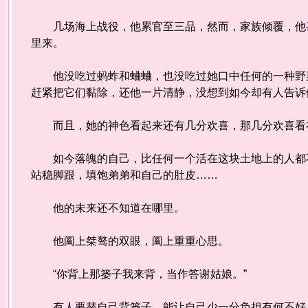
几场海上战役，他累官至三品，然而，家族倾覆，他甚
里来。
他没吃过蚂蚱和蛐蛐，也没吃过她口中任何的一种野菜
赶紧把它们黏除，还他一片清静，没想到如今却有人告诉
而且，她的神色看起来还有几分欢喜，那几分欢喜看
如今落魄的自己，比任何一个活在这块土地上的人都不
站稳脚跟，填饱弟弟和自己的肚皮……
他的未来还不知道在哪里。
他阖上桀骜的双眼，阖上重重心思。
“你背上那篓子我来背，当作答谢姑娘。”
有人要替自己背篓子，能让自己少一分负担有何不好，