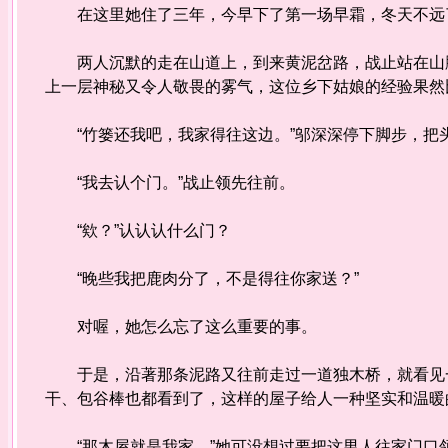
在这里她住了三年，今早下了第一场早霜，冬天不远了
两人沉默的走在山道上，到来黄泥岔路，战止站在山脚
上一层神秘又令人敬畏的雾气，这位乡下姑娘的经验果然
“竹篓还我吧，我家得往这边。”邬深深停下脚步，把
“我去认个门。”战止领先往前。
“欸？”认认认什么门？
“晚些我把鹿肉分了，不是得往你家送？”
对喔，她怎么忘了这么重要的事。
于是，沿著那条泥路又往前走过一道独木桥，就看见一
干、包谷棒也都看到了，这样的屋子给人一种坚实和温暖
“那木屋就是我家。”她可没想过要把这男人往家门口