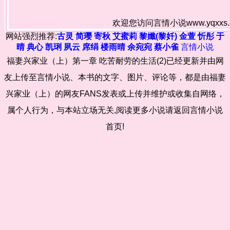
欢迎您访问言情小说www.yqxx
网站强烈推荐:
古灵
简璎
寄秋
艾蜜莉
黎孅(黎奷)
金萱
忻彤
于
晴
典心
凯琍
夙云
席绢
楼雨晴
余宛宛
蔡小雀
言情小说
福妻兴家业（上）第一章 吃苦耐劳的生活(2)已经更新并由网
友上传至言情小说、本书的文字、图片、评论等，都是由福妻
兴家业（上）的网友FANS发表或上传并维护或收集自网络，
属个人行为，与本站立场无关,阅读更多小说请返回言情小说
首页!