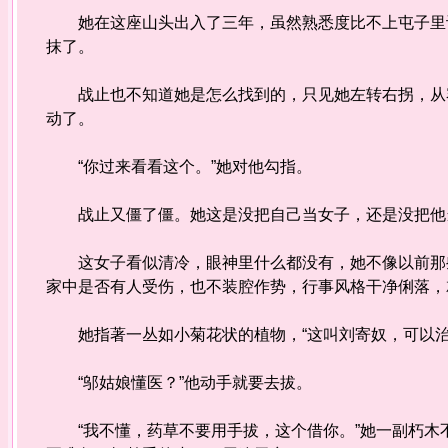
她在这座山头出入了三年，虽然熟悉度比不上屯子里许
抹了。
战止也不知道她是怎么找到的，只见她左转右拐，从容
动了。
“你过来看看这个。”她对他勾指。
战止又僵了僵。她这是没把自己当女子，还是没把他
这女子看似清冷，眼神里什么都没有，她不像以前那些
家中是否有人受伤，也不装腔作势，行事风格干净俐落，
她指著一丛如小菊花状的植物，“这叫刘寄奴，可以治
“邬姑娘懂医？”他动手就要去拔。
“我不懂，药草不要用手拔，这个借你。”她一副朽木不