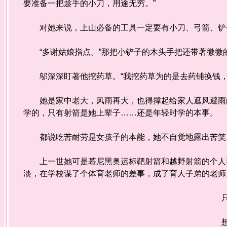
要准备一把趁手的小刀，用途无穷。”
对她来说，上山必备的工具一定要有小刀、弓箭、铲
“多谢姑娘指点。”那把小铲子的木头手把还带著微微
邬深深盯著他挖药草。“我挖药草为的是去药铺换钱，
她是家中老大，风雨再大，也得撑起给家人遮风避雨的
学的，只有射箭是她上辈子……还是年轻时学的本事。
都说吃苦耐劳是女孩子的本能，她不自觉地露出苦笑
上一世她可是慕尼黑奥运标靶射箭和越野射箭的个人赛
淡，在学校谋了个体育老师的差事，成了育人子弟的老师
只不
想成