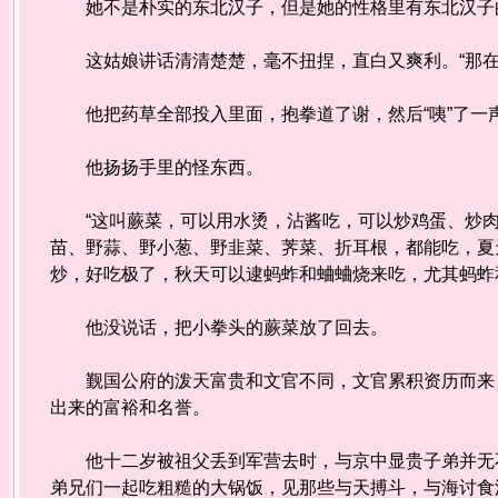
她不是朴实的东北汉子，但是她的性格里有东北汉子的
这姑娘讲话清清楚楚，毫不扭捏，直白又爽利。“那在
他把药草全部投入里面，抱拳道了谢，然后“咦”了一
他扬扬手里的怪东西。
“这叫蕨菜，可以用水烫，沾酱吃，可以炒鸡蛋、炒肉
苗、野蒜、野小葱、野韭菜、荠菜、折耳根，都能吃，夏
炒，好吃极了，秋天可以逮蚂蚱和蛐蛐烧来吃，尤其蚂蚱
他没说话，把小拳头的蕨菜放了回去。
觐国公府的泼天富贵和文官不同，文官累积资历而来，
出来的富裕和名誉。
他十二岁被祖父丢到军营去时，与京中显贵子弟并无不
弟兄们一起吃粗糙的大锅饭，见那些与天搏斗，与海讨食