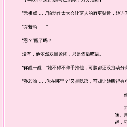
“元祺威……”怕动作太大会让两人的唇更贴近，她连
“乔若渝……”
“恩？”醒了吗？
没有，他依然双目紧闭，只是酒后呓语。
“你醒一醒！”她不得不伸手推他，可脸都还没挪动分
“乔若渝……你在哪里？”又是呓语，可却让她听得有
他把
不可
魄。
起，