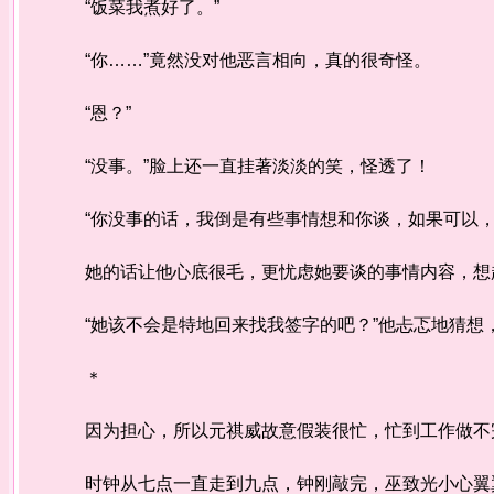
“饭菜我煮好了。”
“你……”竟然没对他恶言相向，真的很奇怪。
“恩？”
“没事。”脸上还一直挂著淡淡的笑，怪透了！
“你没事的话，我倒是有些事情想和你谈，如果可以，
她的话让他心底很毛，更忧虑她要谈的事情内容，想起
“她该不会是特地回来找我签字的吧？”他忐忑地猜想
＊
因为担心，所以元祺威故意假装很忙，忙到工作做不完
时钟从七点一直走到九点，钟刚敲完，巫致光小心翼翼