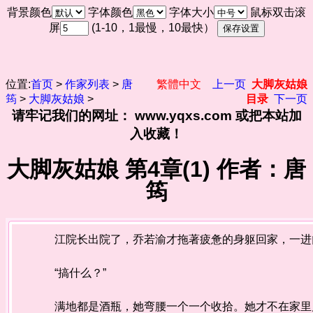
背景颜色
字体颜色
字体大小
鼠标双击滚
屏
(1-10，1最慢，10最快）
位置:
首页
>
作家列表
>
唐
繁體中文
上一页
大脚灰姑娘
筠
>
大脚灰姑娘
>
目录
下一页
请牢记我们的网址： www.yqxs.com 或把本站加
入收藏！
大脚灰姑娘 第4章(1) 作者：唐
筠
江院长出院了，乔若渝才拖著疲惫的身躯回家，一进
“搞什么？”
满地都是酒瓶，她弯腰一个一个收拾。她才不在家里几