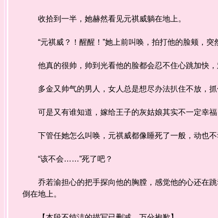
收拾到一半，她赫然看见元祺威躺在地上。
“元祺威？！醒醒！”她上前叫唤，拍打他的脸颊，突
他真的很帅，帅到光看他的脸都会忍不住心跳加快，
多金又帅气的男人，女人总是想尽办法扒住不放，抓住
可是又有谁知道，嫁给王子的灰姑娘其实不一定幸福
下管任她怎么叫唤，元祺威都像睡死了一般，动也不
“该不会……”死了吧？
乔若渝担心的把手探向他的胸膛，感觉他的心还在跳动
倒在地上。
【本段不纯洁的描写已删减，万分抱歉】