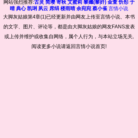
网站强烈推荐:
古灵
简璎
寄秋
艾蜜莉
黎孅(黎奷)
金萱
忻彤
于
晴
典心
凯琍
夙云
席绢
楼雨晴
余宛宛
蔡小雀
言情小说
大脚灰姑娘第4章(1)已经更新并由网友上传至言情小说、本书
的文字、图片、评论等，都是由大脚灰姑娘的网友FANS发表
或上传并维护或收集自网络，属个人行为，与本站立场无关,
阅读更多小说请返回言情小说首页!