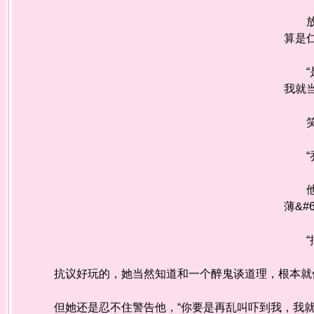
放弃
算是
“是
我就
笑自
“乔
他忽
薄&#6
“搞
抗议好玩的，她当然知道和一个醉鬼谈道理，根本就
但她还是忍不住警告他，“你要是再乱叫吓到我，我就