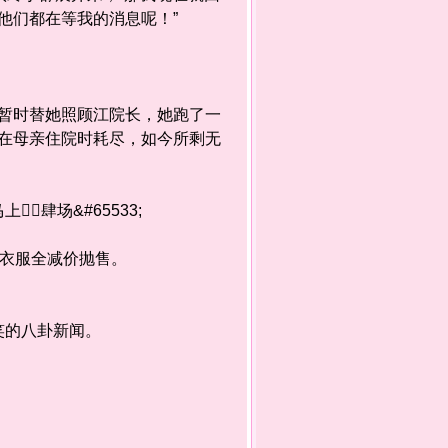
他们都在等我的消息呢！”
时替她照顾江院长，她跑了一
在母亲住院时耗尽，如今所剩无
肆场&#65533;
衣服全减价抛售。
笑的八卦新闻。