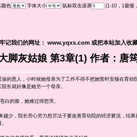
体颜色
字体大小
鼠标双击滚屏
(1-10，1最
牢记我们的网址： www.yqxs.com 或把本站加入收
大脚灰姑娘 第3章(1) 作者：唐
的恩人，小时候她母亲为了工作不得不把她暂时安顿在育幼院
江院长就好像是她另一个母亲。
苍白的脸，她难过得想哭。
越少，院长劳心劳力想尽法子要改善育幼院的经济窘况，结果就
道。