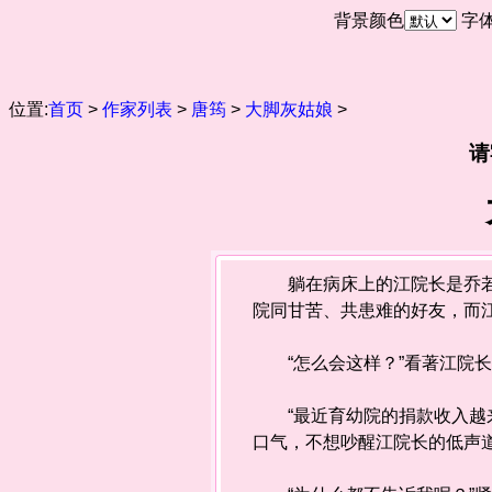
背景颜色
字
位置:
首页
>
作家列表
>
唐筠
>
大脚灰姑娘
>
请
躺在病床上的江院长是乔若渝
院同甘苦、共患难的好友，而
“怎么会这样？”看著江院长
“最近育幼院的捐款收入越来
口气，不想吵醒江院长的低声